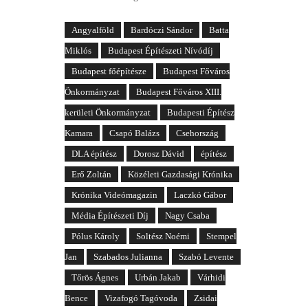
Angyalföld
Bardóczi Sándor
Batta
Miklós
Budapest Építészeti Nívódíj
Budapest főépítésze
Budapest Főváros
Önkormányzat
Budapest Főváros XIII.
kerületi Önkormányzat
Budapesti Építész
Kamara
Csapó Balázs
Csehország
DLA építész
Dorosz Dávid
építész
Erő Zoltán
Közéleti Gazdasági Krónika
Krónika Videómagazin
Laczkó Gábor
Média Építészeti Díj
Nagy Csaba
Pólus Károly
Soltész Noémi
Stempel
Jan
Szabados Julianna
Szabó Levente
Tőrös Ágnes
Urbán Jakab
Várhidi
Bence
Vizafogó Tagóvoda
Zsidai