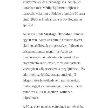
kisgyermekek és a pedagógusok. Az épület
korábban már
Média Építészeti
díjban is
részesült, valamint a Fidelio a kultúra 50 arca
című 2020-as kiadványába is beválogatta az
épületet.
Az angyalföldi
Vizafogó Óvodában
minden
együtt van. Adott az építtető Önkormányzat,
aki óvodahálózatát progresszíven fejleszti és
szisztematikusan megújítja. Adott az
óvodavezetés, aki elvárta a tervezőktől az
előremutató szemléletet, és valódi partneri
viszonyban vált részesévé a megújulásnak. És
adott volt az építész csapat, amelyik jól
adagolt kísérletezőkedvvel, arányérzékkel,
nyitottsággal és frissességgel, ráadásul némi
humorral állt a feladathoz. Kitűnően
teljesítettek.
A 80-as évek paneles építésének termékeként