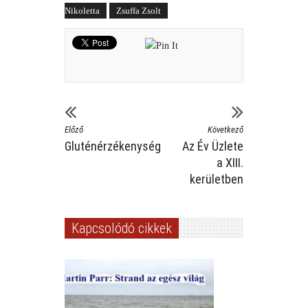
Nikoletta
Zsuffa Zsolt
Előző
Következő
Gluténérzékenység
Az Év Üzlete
a XIII.
kerületben
Kapcsolódó cikkek