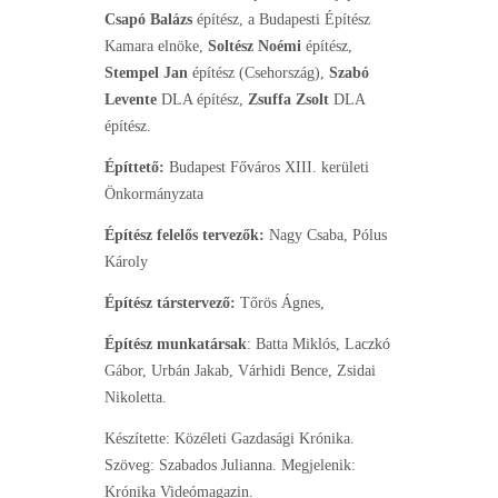
Csapó Balázs
építész, a Budapesti Építész
Kamara elnöke,
Soltész Noémi
építész,
Stempel Jan
építész (Csehország),
Szabó
Levente
DLA építész,
Zsuffa Zsolt
DLA
építész.
Építtető:
Budapest Főváros XIII. kerületi
Önkormányzata
Építész felelős tervezők:
Nagy Csaba, Pólus
Károly
Építész társtervező:
Tőrös Ágnes,
Építész munkatársak
: Batta Miklós, Laczkó
Gábor, Urbán Jakab, Várhidi Bence, Zsidai
Nikoletta.
Készítette: Közéleti Gazdasági Krónika.
Szöveg: Szabados Julianna. Megjelenik:
Krónika Videómagazin.