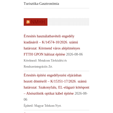
Turisztika-Gasztronómia
NMHH
Értesítés használatbavételi engedély
kiadásáról – K/14574-10/2026. számú
határozat: Körmend város alépítményes
FTTH GPON hálózat építése
2026-08-06
Kérelmező: Metalcom Távközlési és
Rendszerintegrációs Zrt.
Értesítés építési engedélyezési eljárásban
hozott döntésről – K/15351-17/2026. számú
határozat: Szakonyfalu, EL-elágazó kötéspont
– Alsószölnök optikai kábel építése
2026-08-
06
Építtető: Magyar Telekom Nyrt.