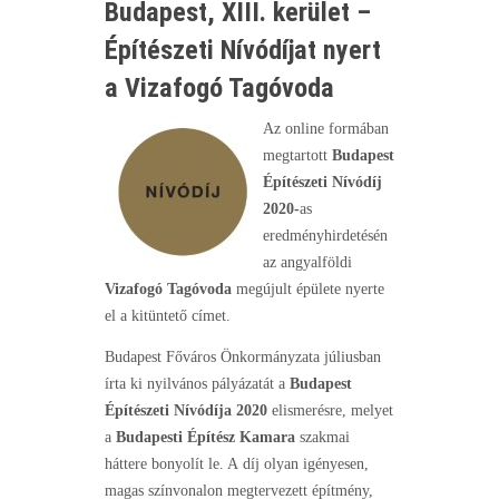
Budapest, XIII. kerület –
Építészeti Nívódíjat nyert
a Vizafogó Tagóvoda
Az online formában
megtartott
Budapest
Építészeti Nívódíj
2020-
as
eredményhirdetésén
az angyalföldi
Vizafogó Tagóvoda
megújult épülete nyerte
el a kitüntető címet.
Budapest Főváros Önkormányzata júliusban
írta ki nyilvános pályázatát a
Budapest
Építészeti Nívódíja 2020
elismerésre, melyet
a
Budapesti Építész Kamara
szakmai
háttere bonyolít le. A díj olyan igényesen,
magas színvonalon megtervezett építmény,