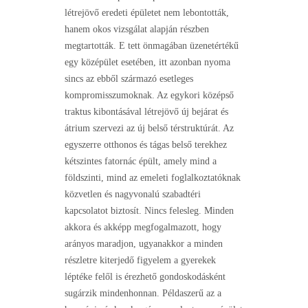
létrejövő eredeti épületet nem lebontották,
hanem okos vizsgálat alapján részben
megtartották. E tett önmagában üzenetértékű
egy középület esetében, itt azonban nyoma
sincs az ebből származó esetleges
kompromisszumoknak. Az egykori középső
traktus kibontásával létrejövő új bejárat és
átrium szervezi az új belső térstruktúrát. Az
egyszerre otthonos és tágas belső terekhez
kétszintes fatornác épült, amely mind a
földszinti, mind az emeleti foglalkoztatóknak
közvetlen és nagyvonalú szabadtéri
kapcsolatot biztosít. Nincs felesleg. Minden
akkora és akképp megfogalmazott, hogy
arányos maradjon, ugyanakkor a minden
részletre kiterjedő figyelem a gyerekek
léptéke felől is érezhető gondoskodásként
sugárzik mindenhonnan. Példaszerű az a