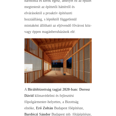
harmónia és kerek egész, amelyet ez az épület
megtestesít az építtetői háttértől és
elvárásoktól a proaktív építészeti
hozzáállásig, s léptéktől függetlenül
mintaként állítható az eljövendő fővárosi köz-
vagy éppen magánberuházások elé.
A
Bírálóbizottság tagjai 2020-ban:
Dorosz
Dávid
klímavédelmi és fejlesztési
főpolgármester-helyettes, a Bizottság
elnöke,
Erő Zoltán
Budapest főépítésze,
Bardóczi Sándor
Budapest mb. főtájépítésze,