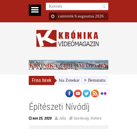
csütörtök 6 augusztus 2026
Friss hírek
 Nemzeti Galéria és a Danubia Zenekar
Bemutatta 2024/25-ös évadát a 
Építészeti Nívódíj
Júlia
Gazdaság
,
Kultúra
nov 25, 2020