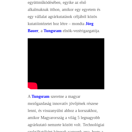
együttműködésében, egyike az első
alkalmaknak itthon, amikor egy egyetem és
egy vállalat agrárkutatások céljából közös
kutatóintézetet hoz létre – mondta
Jörg
Bauer
, a
Tungsram
elnök-vezérigazgatója.
A
Tungsram
szeretne a magyar
mezőgazdaság innovatív jövőjének részese
lenni, és visszanyúlni ahhoz a korszakhoz,
amikor Magyarország a világ 5 legnagyobb
agrárkutató nemzete között volt. Technológiai
szolgáltatóként képesek vagyunk arra, hogy a