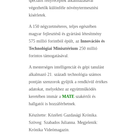
speciális fényreceptek alkalmazásával
végezhetők különféle növénytermesztési
kísérletek.
A 150 négyzetméteres, teljes egészében
magyar fejlesztésű és gyártású létesítmény
575 millió forintból épült, az
Innovációs és
Technológiai Minisztérium
250 millió
forintos támogatásával.
A mesterséges intelligenciát és gépi tanulást
alkalmazó 21. századi technológia számos
pontján szenzorok gyűjtik a rendkívül értékes
adatokat, melyekhez az együttműködés
keretében immár a
MATE
szakértői és
hallgatói is hozzáférhetnek.
Készítette: Közéleti Gazdasági Krónika.
Szöveg: Szabados Julianna. Megjelenik:
Krónika Videómagazin.