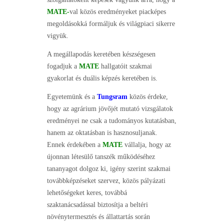
MATE-
val közös eredményeket piacképes
megoldásokká formáljuk és világpiaci sikerre
vigyük.
A megállapodás keretében készségesen
fogadjuk a
MATE
hallgatóit szakmai
gyakorlat és duális képzés keretében is.
Egyetemünk és a
Tungsram
közös érdeke,
hogy az agrárium jövőjét mutató vizsgálatok
eredményei ne csak a tudományos kutatásban,
hanem az oktatásban is hasznosuljanak.
Ennek érdekében a
MATE
vállalja, hogy az
újonnan létesülő tanszék működéséhez
tananyagot dolgoz ki, igény szerint szakmai
továbbképzéseket szervez, közös pályázati
lehetőségeket keres, továbbá
szaktanácsadással biztosítja a beltéri
növénytermesztés és állattartás során