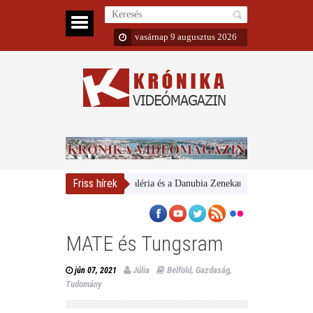
vasárnap 9 augusztus 2026
Friss hírek
Magyar Nemzeti Galéria és a Danubia Zenekar
Bemutatta 2024/2
MATE és Tungsram
Júlia
Belföld
,
Gazdaság
,
jún 07, 2021
Tudomány