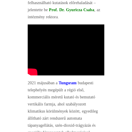
felhasználható kutatások előrehaladását –
jelentette be
Prof. Dr. Gyuricza Csaba
, az
intézmény rektora.
2021 májusában a
Tungsram
budapesti
telephelyén megépült a régió első,
kommerciális méretű kutató és bemutató
vertikális farmja, ahol szabályozott
klimatikus körülmények között, egyedileg
állítható zárt rendszerű automata
tápanyagellátás, szén-dioxid-trágyázás és