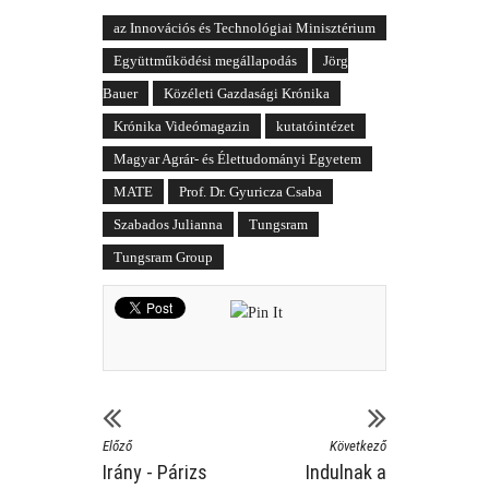
az Innovációs és Technológiai Minisztérium
Együttműködési megállapodás
Jörg
Bauer
Közéleti Gazdasági Krónika
Krónika Videómagazin
kutatóintézet
Magyar Agrár- és Élettudományi Egyetem
MATE
Prof. Dr. Gyuricza Csaba
Szabados Julianna
Tungsram
Tungsram Group
Előző
Következő
Irány - Párizs
Indulnak a