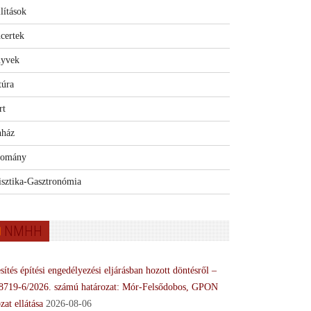
lítások
certek
yvek
túra
rt
nház
omány
isztika-Gasztronómia
NMHH
sítés építési engedélyezési eljárásban hozott döntésről –
8719-6/2026. számú határozat: Mór-Felsődobos, GPON
zat ellátása
2026-08-06