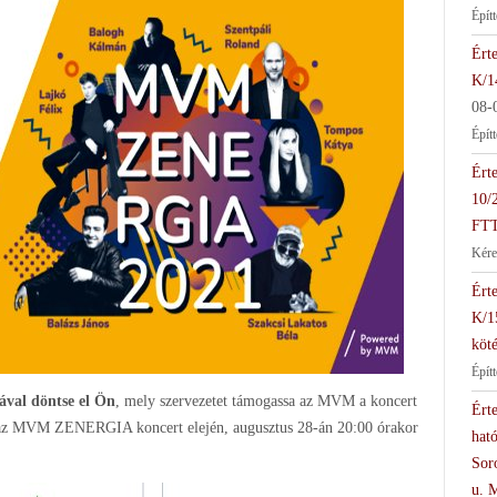
Épít
Érte
K/1
08-
Épít
Érte
10/
FTT
Kére
Érte
K/1
köté
Épít
ával döntse el Ön
, mely szervezetet támogassa az MVM a koncert
Érte
re az MVM ZENERGIA koncert elején, augusztus 28-án 20:00 órakor
hat
Soro
u. 