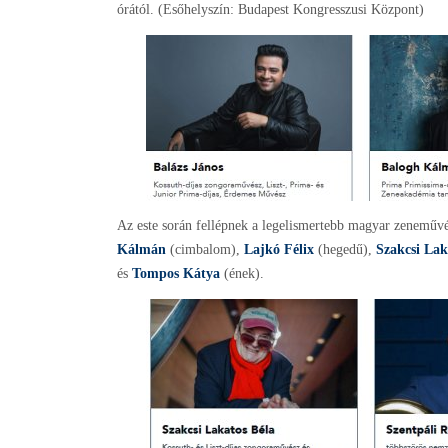
órától. (Esőhelyszín: Budapest Kongresszusi Központ)
Az este során fellépnek a legelismertebb magyar zeneműv
Kálmán
(cimbalom),
Lajkó Félix
(hegedű),
Szakcsi Lak
és
Tompos Kátya
(ének).