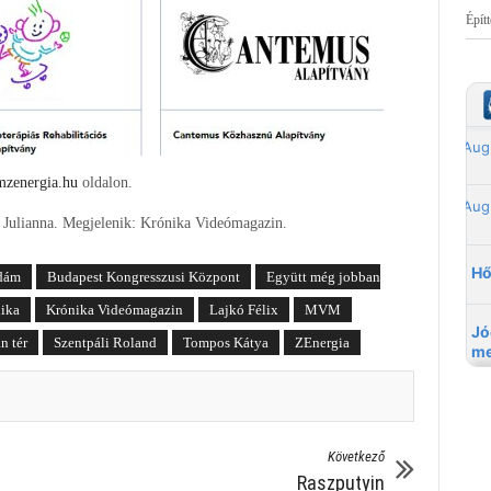
Épít
zenergia.hu
oldalon.
s Julianna. Megjelenik: Krónika Videómagazin.
dám
Budapest Kongresszusi Központ
Együtt még jobban
nika
Krónika Videómagazin
Lajkó Félix
MVM
n tér
Szentpáli Roland
Tompos Kátya
ZEnergia
Következő
Raszputyin