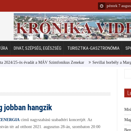
péntek 7 augus
TÚRA
DIVAT, SZÉPSÉG, EGÉSZSÉG
TURISZTIKA-GASZTRONÓMIA
SP
/25-ös évadát a MÁV Szimfonikus Zenekar
Sevillai borbély a Margitsziget
L
jobban hangzik
Mis
ZENERGIA
című nagyszabású szabadtéri koncertjét. Az
Mag
stván tér ad otthont 2021.
augusztus 28-án, szombaton 20:00
Bem