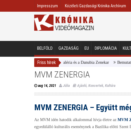
Impresszum
Közéleti Gazdasági Krónika Archívum
BELFÖLD
GAZDASÁG
EU
DIPLOMÁCIA
KUL
Friss hírek
Magyar Nemzeti Galéria és a Danubia Zenekar
Bemutatta 2024
MVM ZENERGIA
Júlia
Ajánló
,
Koncertek
,
Kultúra
aug 14, 2021
MVM ZENERGIA – Együtt még 
Az MVM idén hatodik alkalommal hívja életre az
MVM 
egyedülálló kulturális eseménynek a Bazilika előtti
Szent I