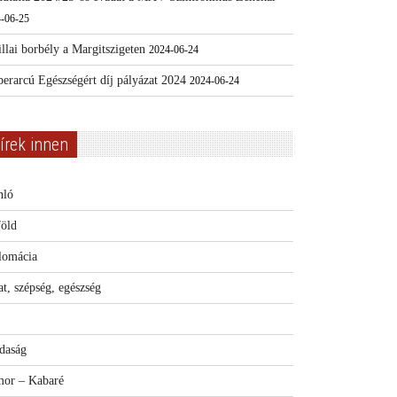
-06-25
llai borbély a Margitszigeten
2024-06-24
erarcú Egészségért díj pályázat 2024
2024-06-24
írek innen
nló
föld
lomácia
t, szépség, egészség
daság
or – Kabaré