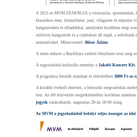
A 2021-es MVM ZENERGIA a virtuozitás, spontaneitás, hat
klasszikus zene, könnyűzene, jazz, világzene és népzene vi
hangszereken és előadókkal, amelyeket korábban még sose
rézfúvós hangszerek és a cimbalom áll majd, a művészek eg
zeneműveket. Műsorvezető:
Bősze Ádám.
A zenei műsort a Bazilikára vetített fényfestés teszi még 
A nagyszabású kulturális esemény a
Jakobi Koncert Kft.
A programra limitált számban és elővételben
3000 Ft-os 
A korábbi évektől eltérően, a helyszíni megvalósítás mell
lesz. Az élő közvetítés megtekintéséhez korlátlan számban
jegyek
vásárolhatók, augusztus 28-án 18:00 óráig.
Az MVM a jegyeladásból befolyt teljes összeget az idei 