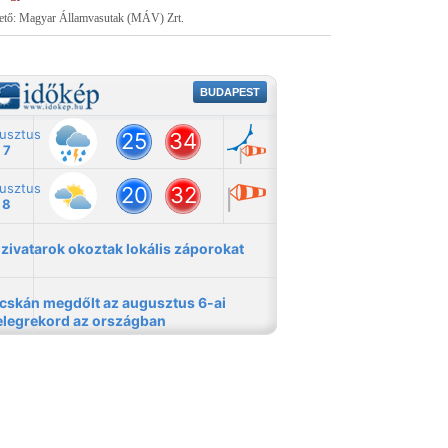
tető: Magyar Államvasutak (MÁV) Zrt.