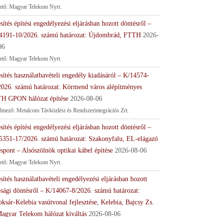
tető: Magyar Telekom Nyrt.
sítés építési engedélyezési eljárásban hozott döntésről –
4191-10/2026. számú határozat: Újdombrád, FTTH
2026-
06
tető: Magyar Telekom Nyrt.
sítés használatbavételi engedély kiadásáról – K/14574-
2026. számú határozat: Körmend város alépítményes
H GPON hálózat építése
2026-08-06
lmező: Metalcom Távközlési és Rendszerintegrációs Zrt.
sítés építési engedélyezési eljárásban hozott döntésről –
5351-17/2026. számú határozat: Szakonyfalu, EL-elágazó
spont – Alsószölnök optikai kábel építése
2026-08-06
tető: Magyar Telekom Nyrt.
sítés használatbavételi engedélyezési eljárásban hozott
ósági döntésről – K/14067-8/2026. számú határozat:
ksár-Kelebia vasútvonal fejlesztése, Kelebia, Bajcsy Zs.
Magyar Telekom hálózat kiváltás
2026-08-06