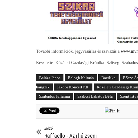
További információk, jegyvásárlás és szavazás a
www.mvm
Készítette: Közéleti Gazdasági Krónika. Szöveg: Szabado
Balázs János
Balogh Kálmán
Bazilika
Bősze Á
hangzik
Jakobi Koncert Kft.
Közéleti Gazdasági Kró
Szabados Julianna
Szakcsi Lakatos Béla
Szent Istvá
Előző
Raffaello - Az ifjú zseni