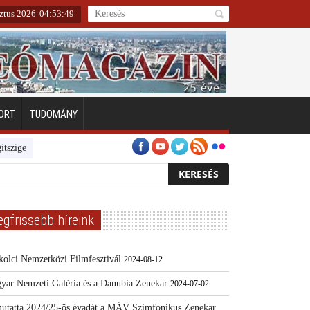
ztus 2026
04
:
53
:
50
ORT
TUDOMÁNY
en
Emberarcú Egészségért díj pályázat 2024
Kertész/Kópiák
Továb
egfrissebb híreink
kolci Nemzetközi Filmfesztivál
2024-08-12
yar Nemzeti Galéria és a Danubia Zenekar
2024-07-02
utatta 2024/25-ös évadát a MÁV Szimfonikus Zenekar