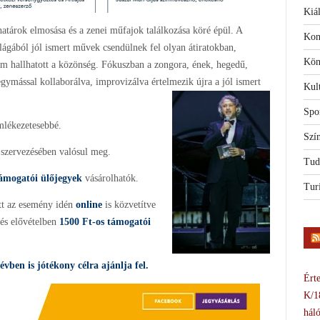
Kiál
árok elmosása és a zenei műfajok találkozása köré épül. A
Kon
lágából jól ismert művek csendülnek fel olyan átiratokban,
Kön
m hallhatott a közönség. Fókuszban a zongora, ének, hegedű,
ymással kollaborálva, improvizálva értelmezik újra a jól ismert
Kul
Spo
emlékezetesebbé.
Szí
szervezésében valósul meg.
Tud
támogatói ülőjegyek
vásárolhatók.
Tur
ett az esemény idén
online
is közvetítve
 és elővételben
1500 Ft-os támogatói
évben is jótékony célra ajánlja fel.
Érte
K/1
háló