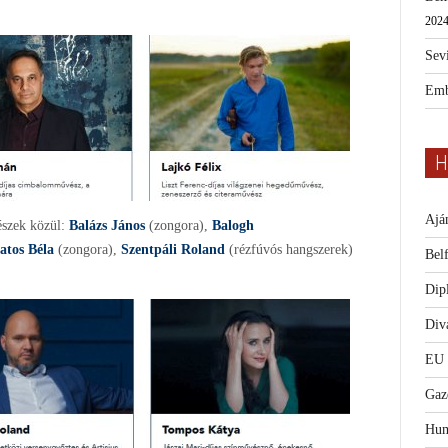
2024
Sevi
Emb
H
Ajá
észek közül:
Balázs János
(zongora),
Balogh
atos Béla
(zongora),
Szentpáli Roland
(rézfúvós hangszerek)
Bel
Dip
Diva
EU
Gaz
Hum