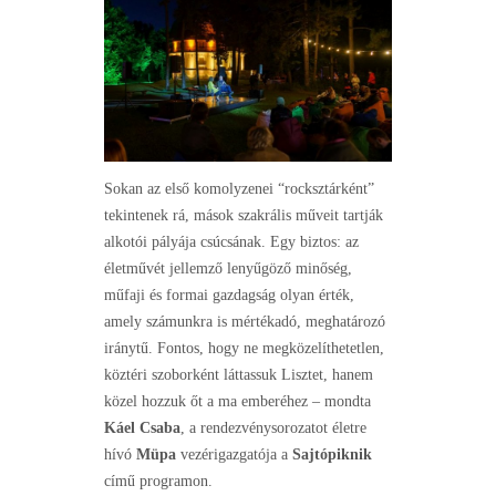
Sokan az első komolyzenei “rocksztárként”
tekintenek rá, mások szakrális műveit tartják
alkotói pályája csúcsának. Egy biztos: az
életművét jellemző lenyűgöző minőség,
műfaji és formai gazdagság olyan érték,
amely számunkra is mértékadó, meghatározó
iránytű. Fontos, hogy ne megközelíthetetlen,
köztéri szoborként láttassuk Lisztet, hanem
közel hozzuk őt a ma emberéhez – mondta
Káel Csaba
, a rendezvénysorozatot életre
hívó
Müpa
vezérigazgatója a
Sajtópiknik
című programon.