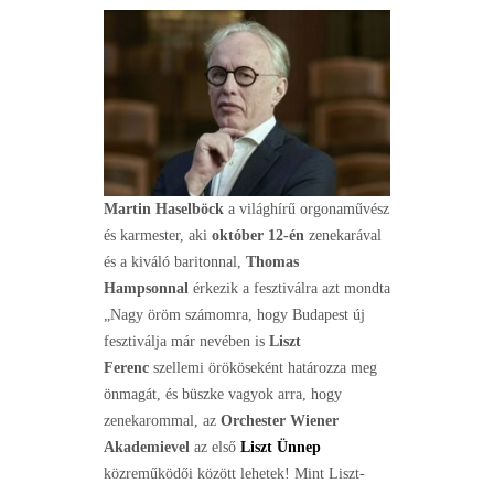
Martin Haselböck
a világhírű orgonaművész
és karmester, aki
október 12-én
zenekarával
és a kiváló baritonnal,
Thomas
Hampsonnal
érkezik a fesztiválra azt mondta
„Nagy öröm számomra, hogy Budapest új
fesztiválja már nevében is
Liszt
Ferenc
szellemi örököseként határozza meg
önmagát, és büszke vagyok arra, hogy
zenekarommal, az
Orchester Wiener
Akademie­vel
az első
Liszt Ünnep
közreműködői között lehetek! Mint Liszt­