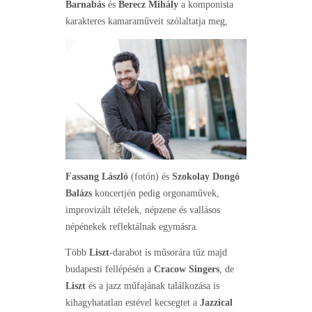
Barnabás
és
Berecz Mihály
a komponista
karakteres kamaraműveit szólaltatja meg,
Fassang László
(fotón) és
Szokolay Dongó
Balázs
koncertjén pedig orgonaművek,
improvizált tételek, népzene és vallásos
népénekek reflektálnak egymásra.
Több
Liszt
-darabot is műsorára tűz majd
budapesti fellépésén a
Cracow Singers
, de
Liszt
és a jazz műfajának találkozása is
kihagyhatatlan estével kecsegtet a
Jazzical