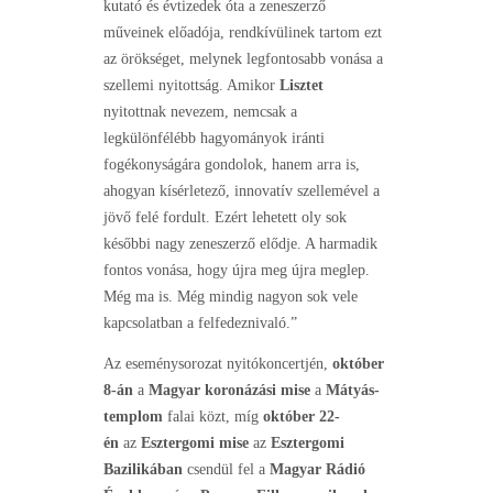
kutató és évtizedek óta a zeneszerző
műveinek előadója, rendkívülinek tartom ezt
az örökséget, melynek legfontosabb vonása a
szellemi nyitottság. Amikor
Lisztet
nyitottnak nevezem, nemcsak a
legkülönfélébb hagyományok iránti
fogékonyságára gondolok, hanem arra is,
ahogyan kísérletező, innovatív szellemével a
jövő felé fordult. Ezért lehetett oly sok
későbbi nagy zeneszerző elődje. A harmadik
fontos vonása, hogy újra meg újra meglep.
Még ma is. Még mindig nagyon sok vele
kapcsolatban a felfedeznivaló.”
Az eseménysorozat nyitókoncertjén,
október
8-án
a
Magyar koronázási mise
a
Mátyás-
templom
falai közt, míg
október 22-
én
az
Esztergomi mise
az
Esztergomi
Bazilikában
csendül fel a
Magyar Rádió