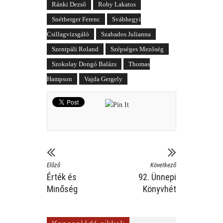
Ránki Dezső
Roby Lakatos
Snétberger Ferenc
Svábhegyi
Csillagvizsgáló
Szabados Julianna
Szentpáli Roland
Szépséges Mezőség
Szokolay Dongó Balázs
Thomas
Hampson
Vajda Gergely
Előző
Következő
Érték és
92. Ünnepi
Minőség
Könyvhét