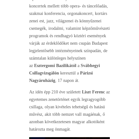
koncertek mellett több opera- és táncelőadás,
szakmai konferencia, orgonakoncert, kortárs
zenei est, jazz, világzenei és könnyűzenei
csemegék, irodalmi, valamint képzőművészeti
programok és rendhagyó köztéri események
várják az érdeklődőket nem csupán Budapest
legjelentősebb intézményeinek színpadán, de
számtalan különleges helyszínen
az
Esztergomi Bazilikától
a
Svábhegyi
Csillagvizsgálón
keresztül a
Párizsi
Nagyáruházig
, 17 napon át.
Az idén épp 210 éve született
Liszt Ferenc
az
egyetemes zenetörténet egyik legragyogóbb
csillaga, olyan kivételes tehetségű és hatású
művész, akit több nemzet vall magáénak, ő
azonban következetesen magyar alkotóként
határozta meg önmagát.