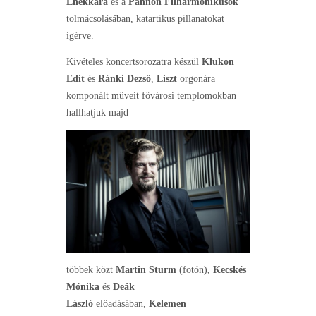
Énekkara
és a
Pannon Filharmonikusok
tolmácsolásában, katartikus pillanatokat
ígérve.
Kivételes koncertsorozatra készül
Klukon
Edit
és
Ránki Dezső
,
Liszt
orgonára
komponált műveit fővárosi templomokban
hallhatjuk majd
többek közt
Martin Sturm
(fotón)
, Kecskés
Mónika
és
Deák
László
előadásában,
Kelemen