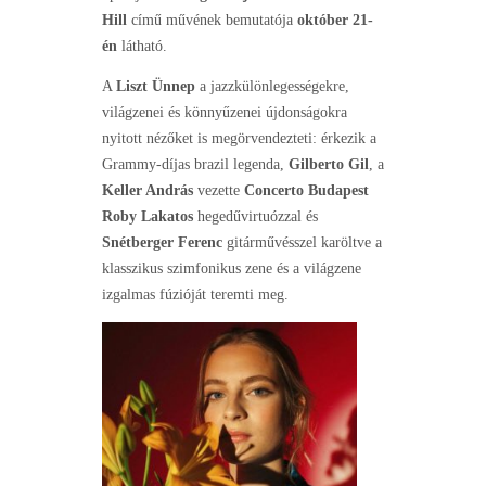
Hill
című művének bemutatója
október 21-
én
látható.
A
Liszt Ünnep
a jazzkülönlegességekre,
világzenei és könnyűzenei újdonságokra
nyitott nézőket is megörvendezteti: érkezik a
Grammy-díjas brazil legenda,
Gilberto Gil
, a
Keller András
vezette
Concerto Budapest
Roby Lakatos
hegedűvirtuózzal és
Snétberger Ferenc
gitárművésszel karöltve a
klasszikus szimfonikus zene és a világzene
izgalmas fúzióját teremti meg.