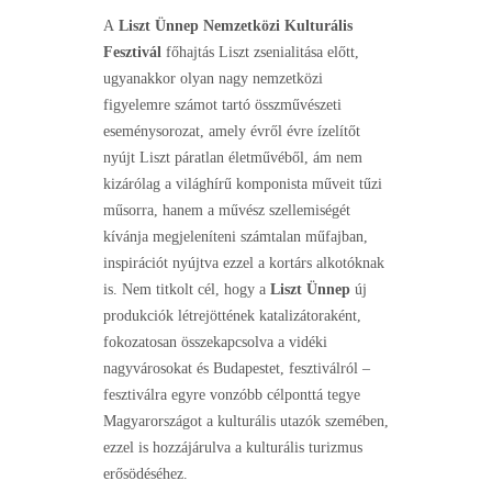
A
Liszt Ünnep Nemzetközi Kulturális
Fesztivál
főhajtás Liszt zsenialitása előtt,
ugyanakkor olyan nagy nemzetközi
figyelemre számot tartó összművészeti
eseménysorozat, amely évről évre ízelítőt
nyújt Liszt páratlan életművéből, ám nem
kizárólag a világhírű komponista műveit tűzi
műsorra, hanem a művész szellemiségét
kívánja megjeleníteni számtalan műfajban,
inspirációt nyújtva ezzel a kortárs alkotóknak
is. Nem titkolt cél, hogy a
Liszt Ünnep
új
produkciók létrejöttének katalizátoraként,
fokozatosan összekapcsolva a vidéki
nagyvárosokat és Budapestet, fesztiválról –
fesztiválra egyre vonzóbb célponttá tegye
Magyarországot a kulturális utazók szemében,
ezzel is hozzájárulva a kulturális turizmus
erősödéséhez.