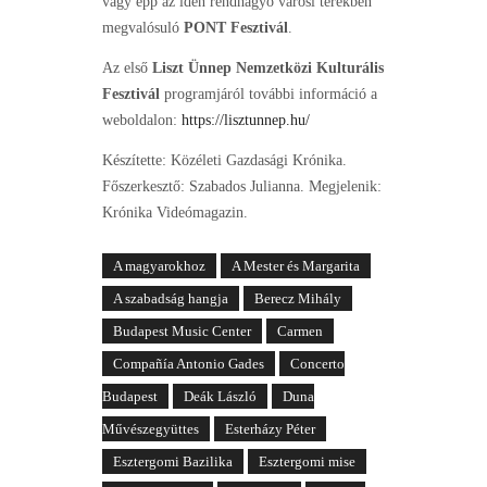
vagy épp az idén rendhagyó városi terekben
megvalósuló
PONT Fesztivál
.
Az első
Liszt Ünnep Nemzetközi Kulturális
Fesztivál
programjáról további információ a
weboldalon:
https://lisztunnep.hu/
Készítette: Közéleti Gazdasági Krónika.
Főszerkesztő: Szabados Julianna. Megjelenik:
Krónika Videómagazin.
A magyarokhoz
A Mester és Margarita
A szabadság hangja
Berecz Mihály
Budapest Music Center
Carmen
Compañía Antonio Gades
Concerto
Budapest
Deák László
Duna
Művészegyüttes
Esterházy Péter
Esztergomi Bazilika
Esztergomi mise