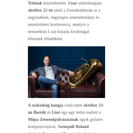
Triónak
köszönhetően.
Liszt
születésnapján
október 22-én
zárul a Zeneakadémián az a
nagyszabású, négynapos zenetudományi és
zenetörténeti konferencia, amelyre a
nemzetközi Liszt-kutatás kiválóságai
érkeznek előadóként.
A szabadság hangja
című esten
október 23-
án
Bartók
és
Liszt
egy-egy műve mellett a
Müpa Zeneműpályázatának
egyik győztes
kompozíciójával,
Szentpáli Roland