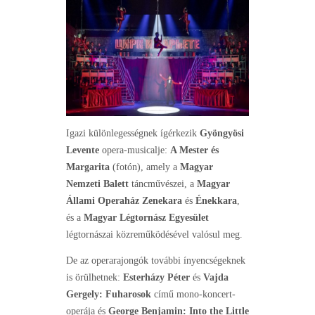
Igazi különlegességnek ígérkezik
Gyöngyösi
Levente
opera-musicalje:
A Mester és
Margarita
(fotón), amely a
Magyar
Nemzeti Balett
táncművészei, a
Magyar
Állami Operaház
Zenekara
és
Énekkara
,
és a
Magyar Légtornász Egyesület
légtornászai közreműködésével valósul meg.
De az operarajongók további ínyencségeknek
is örülhetnek:
Esterházy Péter
és
Vajda
Gergely:
Fuharosok
című mono-koncert-
operája és
George Benjamin: Into the Little