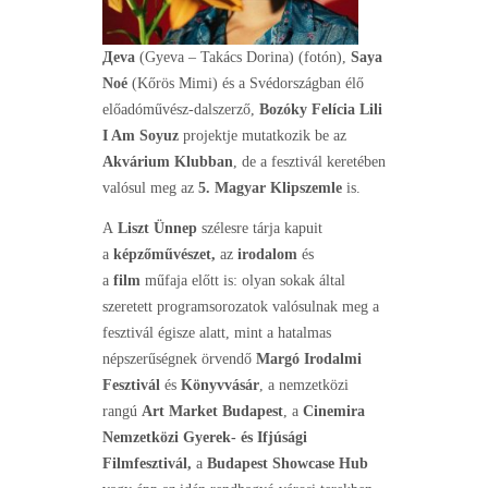
Дeva
(Gyeva – Takács Dorina) (fotón),
Saya
Noé
(Kőrös Mimi) és a Svédországban élő
előadóművész-dalszerző,
Bozóky Felícia Lili
I Am Soyuz
projektje mutatkozik be az
Akvárium Klubban
, de a fesztivál keretében
valósul meg az
5. Magyar Klipszemle
is.
A
Liszt Ünnep
szélesre tárja kapuit
a
képzőművészet,
az
irodalom
és
a
film
műfaja előtt is: olyan sokak által
szeretett programsorozatok valósulnak meg a
fesztivál égisze alatt, mint a hatalmas
népszerűségnek örvendő
Margó Irodalmi
Fesztivál
és
Könyvvásár
, a nemzetközi
rangú
Art Market Budapest
, a
Cinemira
Nemzetközi Gyerek- és Ifjúsági
Filmfesztivál,
a
Budapest Showcase Hub