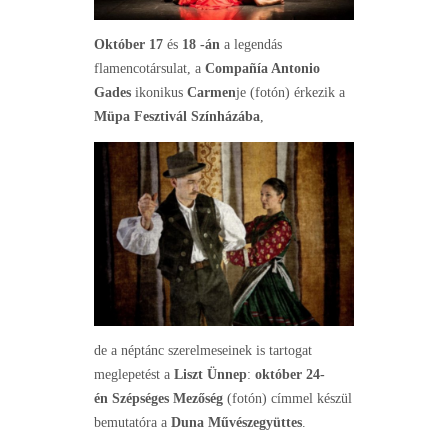
Október 17
és
18 ­-án
a legendás
flamencotársulat, a
Compañía Antonio
Gades
ikonikus
Carmen
je (fotón) érkezik a
Müpa Fesztivál
Színházába
,
de a néptánc szerelmeseinek is tartogat
meglepetést a
Liszt Ünnep
:
október 24-
én
Szépséges Mezőség
(fotón) címmel készül
bemutatóra a
Duna Művészegyüttes
.