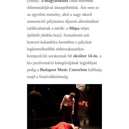
(fotón):
A magyarokhoz
című művének
ősbemutatójával ünnepelhetünk. Ám nem ez
az egyetlen esemény, ahol a nagy sikerű
zeneszerzői pályázaton díjazott alkotásokkal
találkozhatnak a nézők: a
Müpa
teljes
épületét játékba hozó, formabontó esti
koncert-kalandtúra keretében a pályázat
legkiemelkedőbb elektroakusztikus
kompozíciói sorakoznak fel
október 14-én
, a
kis jazzformáció kategóriájának legjobbjait
pedig a
Budapest Music Centerben
hallhatja
majd a fesztiválközönség.