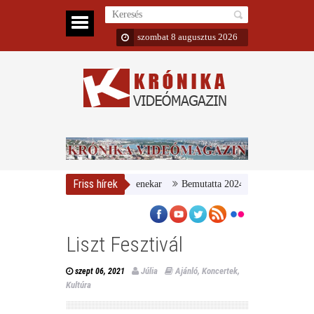
szombat 8 augusztus 2026
Friss hírek
Bemutatta 2024/25-ös évadát a MÁV Szim
Liszt Fesztivál
Júlia
Ajánló
,
Koncertek
,
szept 06, 2021
Kultúra