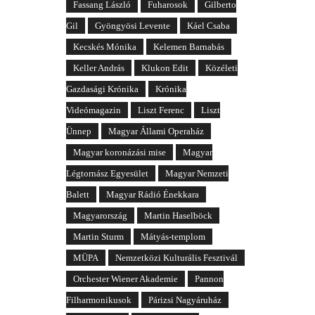
Fassang László
Fuharosok
Gilberto
Gil
Gyöngyösi Levente
Káel Csaba
Kecskés Mónika
Kelemen Barnabás
Keller András
Klukon Edit
Közéleti
Gazdasági Krónika
Krónika
Videómagazin
Liszt Ferenc
Liszt
Ünnep
Magyar Állami Operaház
Magyar koronázási mise
Magyar
Légtornász Egyesület
Magyar Nemzeti
Balett
Magyar Rádió Énekkara
Magyarország
Martin Haselböck
Martin Sturm
Mátyás-templom
MÜPA
Nemzetközi Kulturális Fesztivál
Orchester Wiener Akademie
Pannon
Filharmonikusok
Párizsi Nagyáruház