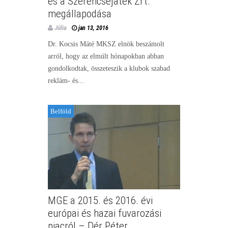
és a Szerencsejáték Zrt.
megállapodása
Júlia
jan 13, 2016
Dr. Kocsis Máté MKSZ elnök beszámolt
arról, hogy az elmúlt hónapokban abban
gondolkodtak, összeteszik a klubok szabad
reklám- és...
Belföld
MGE a 2015. és 2016. évi
európai és hazai fuvarozási
piacról – Dér Péter