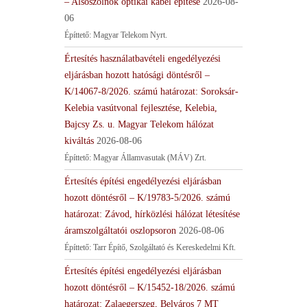
– Alsószölnök optikai kábel építése
2026-08-
06
Építtető: Magyar Telekom Nyrt.
Értesítés használatbavételi engedélyezési
eljárásban hozott hatósági döntésről –
K/14067-8/2026. számú határozat: Soroksár-
Kelebia vasútvonal fejlesztése, Kelebia,
Bajcsy Zs. u. Magyar Telekom hálózat
kiváltás
2026-08-06
Építtető: Magyar Államvasutak (MÁV) Zrt.
Értesítés építési engedélyezési eljárásban
hozott döntésről – K/19783-5/2026. számú
határozat: Závod, hírközlési hálózat létesítése
áramszolgáltatói oszlopsoron
2026-08-06
Építtető: Tarr Építő, Szolgáltató és Kereskedelmi Kft.
Értesítés építési engedélyezési eljárásban
hozott döntésről – K/15452-18/2026. számú
határozat: Zalaegerszeg, Belváros 7 MT