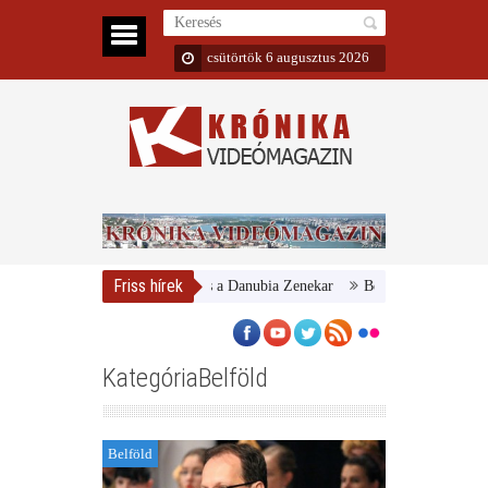
csütörtök 6 augusztus 2026
Friss hírek
Magyar Nemzeti Galéria és a Danubia Zenekar
Bemutatta 2024/25-ös éva
KategóriaBelföld
Belföld