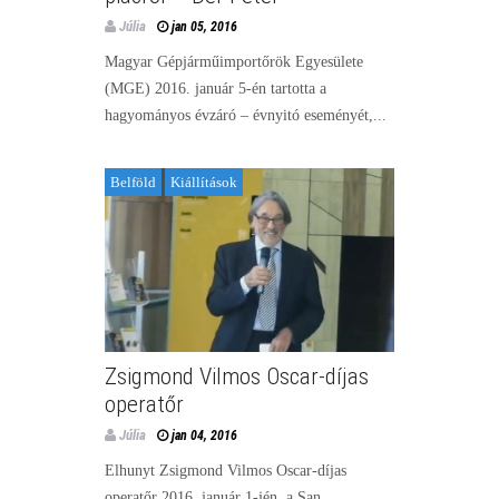
Júlia
jan 05, 2016
Magyar Gépjárműimportőrök Egyesülete
(MGE) 2016. január 5-én tartotta a
hagyományos évzáró – évnyitó eseményét,...
Belföld
Kiállítások
Zsigmond Vilmos Oscar-díjas
operatőr
Júlia
jan 04, 2016
Elhunyt Zsigmond Vilmos Oscar-díjas
operatőr 2016. január 1-jén, a San