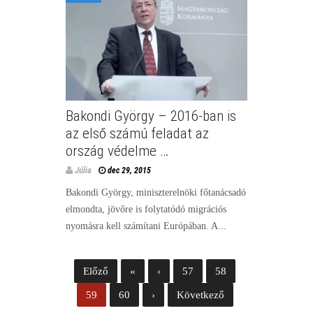
Bakondi György – 2016-ban is
az első számú feladat az
ország védelme …
Júlia
dec 29, 2015
Bakondi György, miniszterelnöki főtanácsadó
elmondta, jövőre is folytatódó migrációs
nyomásra kell számítani Európában. A...
Előző
«
‹
57
58
59
60
›
Következő