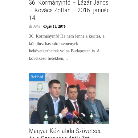
36. Kormányinfó – Lázár János
– Kovács Zoltán – 2016. január
14.
Júlia
jan 15, 2016
36. Kormányinfó Ha nem lenne a kerítés, a
kölnihez hasonló események
bekövetkezhettek volna Budapesten is. A
következő hetekben,...
Belföld
Magyar Kézilabda Szövetség