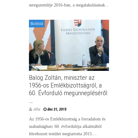
seregszemléje 2016-ban, a megalakulásának...
Belföld
Balog Zoltán, miniszter az
1956-os Emlékbizottságról, a
60. Évforduló megünnepléséről
…
Júlia
dec 31, 2015
Az 1956-os Emlékbizottság a forradalom és
szabadságharc 60. évfordulója alkalmából
létrehozott testület megtartotta 2015....