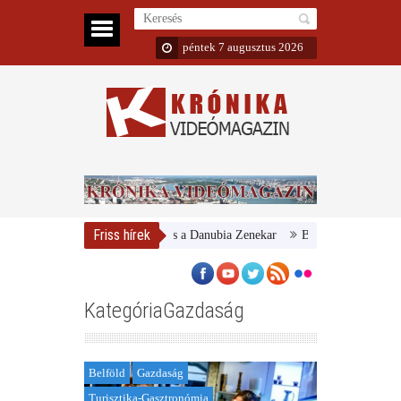
péntek 7 augusztus 2026
Friss hírek
Magyar Nemzeti Galéria és a Danubia Zenekar
Bemutatta 2024/25-ös év
KategóriaGazdaság
Belföld
Gazdaság
Turisztika-Gasztronómia