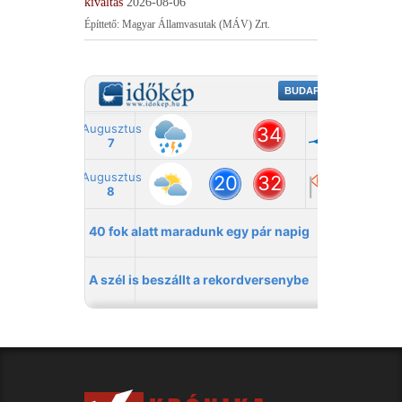
kiváltás
2026-08-06
Építtető: Magyar Államvasutak (MÁV) Zrt.