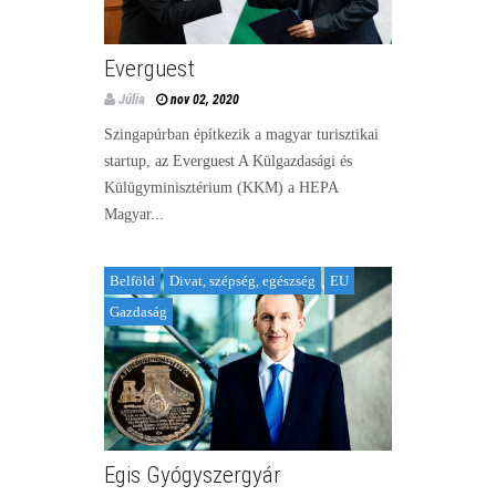
Everguest
Júlia
nov 02, 2020
Szingapúrban építkezik a magyar turisztikai
startup, az Everguest A Külgazdasági és
Külügyminisztérium (KKM) a HEPA
Magyar...
Belföld
Divat, szépség, egészség
EU
Gazdaság
Egis Gyógyszergyár