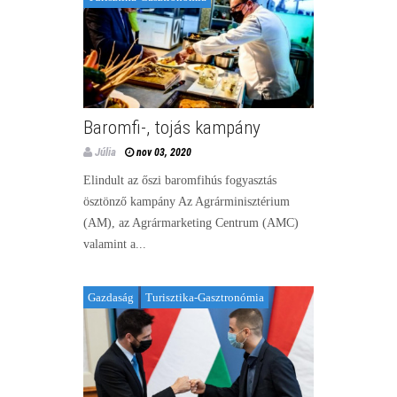
Baromfi-, tojás kampány
Júlia
nov 03, 2020
Elindult az őszi baromfihús fogyasztás
ösztönző kampány Az Agrárminisztérium
(AM), az Agrármarketing Centrum (AMC)
valamint a...
Gazdaság
Turisztika-Gasztronómia