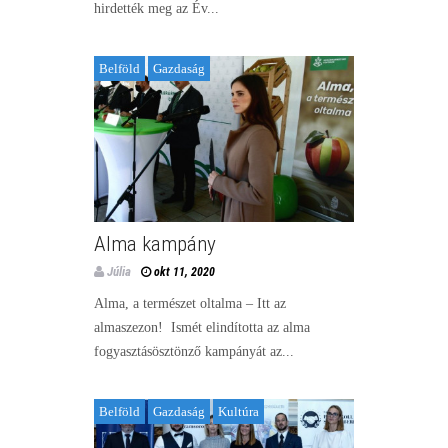
hirdették meg az Év...
Belföld
Gazdaság
Alma kampány
Júlia
okt 11, 2020
Alma, a természet oltalma – Itt az
almaszezon! Ismét elindította az alma
fogyasztásösztönző kampányát az...
Belföld
Gazdaság
Kultúra