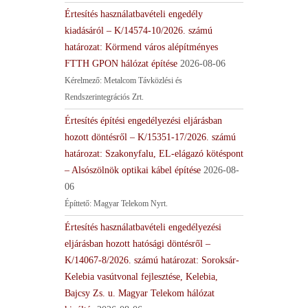
Értesítés használatbavételi engedély
kiadásáról – K/14574-10/2026. számú
határozat: Körmend város alépítményes
FTTH GPON hálózat építése
2026-08-06
Kérelmező: Metalcom Távközlési és
Rendszerintegrációs Zrt.
Értesítés építési engedélyezési eljárásban
hozott döntésről – K/15351-17/2026. számú
határozat: Szakonyfalu, EL-elágazó kötéspont
– Alsószölnök optikai kábel építése
2026-08-
06
Építtető: Magyar Telekom Nyrt.
Értesítés használatbavételi engedélyezési
eljárásban hozott hatósági döntésről –
K/14067-8/2026. számú határozat: Soroksár-
Kelebia vasútvonal fejlesztése, Kelebia,
Bajcsy Zs. u. Magyar Telekom hálózat