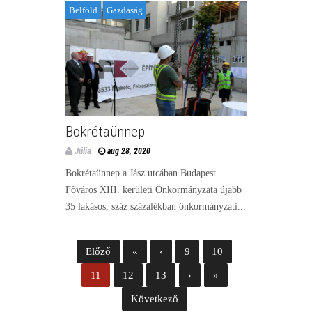
Belföld
Gazdaság
Bokrétaünnep
Júlia
aug 28, 2020
Bokrétaünnep a Jász utcában Budapest
Főváros XIII. kerületi Önkormányzata újabb
35 lakásos, száz százalékban önkormányzati...
Előző
«
‹
9
10
11
12
13
›
»
Következő