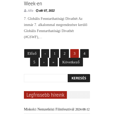
Week-en
Júlia
okt 07, 2022
7. Globális Fenntarthatósági Divathét Az
immár 7. alkalommal megrendezésre kerülő
Globális Fenntarthatósági Divathét
(#GSWF),...
Előző
‹
1
2
3
4
5
›
»
Következő
Legfrissebb híreink
Miskolci Nemzetközi Filmfesztivál
2024-08-12