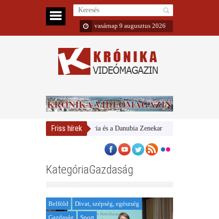
vasárnap 9 augusztus 2026
Friss hírek
Magyar Nemzeti Galéria és a Danubia Zenekar
Bemutatta 2024/25-ö
KategóriaGazdaság
Belföld
Divat, szépség, egészség
Gazdaság
Sport