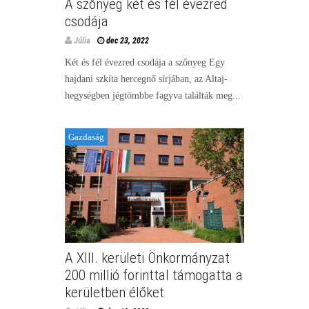
A szőnyeg két és fél évezred
csodája
Júlia
dec 23, 2022
Két és fél évezred csodája a szőnyeg Egy
hajdani szkíta hercegnő sírjában, az Altaj-
hegységben jégtömbbe fagyva találták meg...
Gazdaság
A XIII. kerületi Önkormányzat
200 millió forinttal támogatta a
kerületben élőket