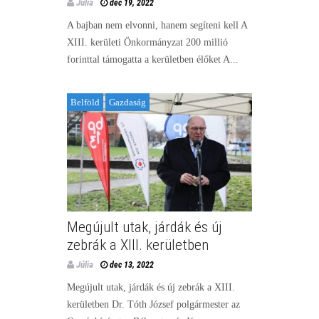
Júlia
dec 19, 2022
A bajban nem elvonni, hanem segíteni kell A
XIII. kerületi Önkormányzat 200 millió
forinttal támogatta a kerületben élőket A...
Belföld
Gazdaság
Megújult utak, járdák és új
zebrák a XIII. kerületben
Júlia
dec 13, 2022
Megújult utak, járdák és új zebrák a XIII.
kerületben Dr. Tóth József polgármester az