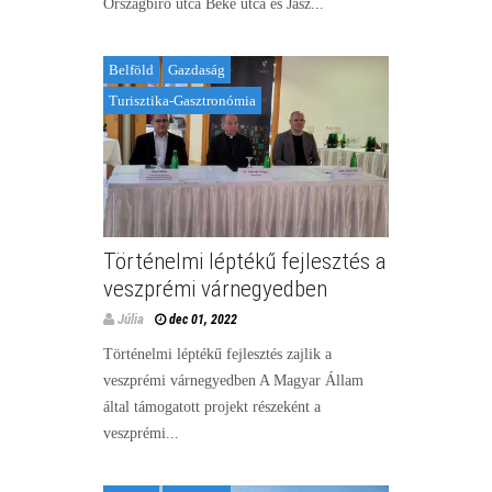
Országbíró utca Béke utca és Jász...
Belföld
Gazdaság
Turisztika-Gasztronómia
Történelmi léptékű fejlesztés a
veszprémi várnegyedben
Júlia
dec 01, 2022
Történelmi léptékű fejlesztés zajlik a
veszprémi várnegyedben A Magyar Állam
által támogatott projekt részeként a
veszprémi...