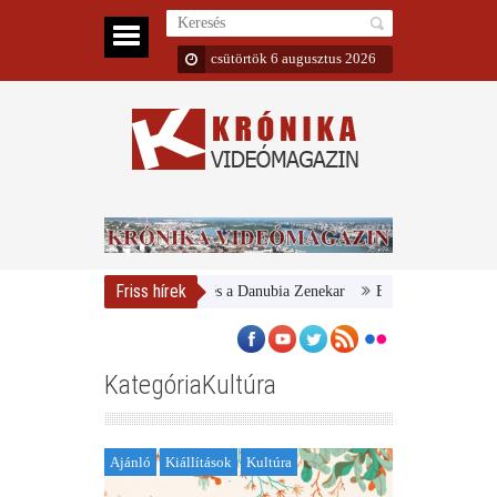
csütörtök 6 augusztus 2026
Friss hírek
Magyar Nemzeti Galéria és a Danubia Zenekar
Bemutatta 2024/25-ös é
KategóriaKultúra
Ajánló
Kiállítások
Kultúra