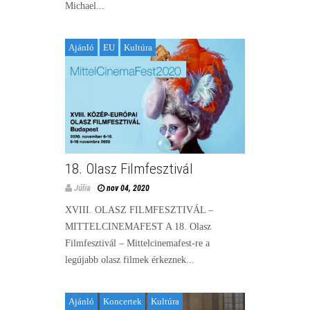
Michael...
Ajánló
EU
Kultúra
18. Olasz Filmfesztivál
Júlia
nov 04, 2020
XVIII. OLASZ FILMFESZTIVÁL –
MITTELCINEMAFEST A 18. Olasz
Filmfesztivál – Mittelcinemafest-re a
legújabb olasz filmek érkeznek...
Ajánló
Koncertek
Kultúra