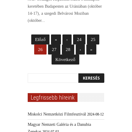
keretében Budapesten az Urániában (október
14-17), a szegedi Belvárosi Moziban
(október...
Előző
«
‹
24
25
26
27
28
›
»
Következő
Legfrissebb híreink
Miskolci Nemzetközi Filmfesztivál
2024-08-12
Magyar Nemzeti Galéria és a Danubia
Zenekar
2024-07-02