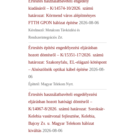
Értesítés használatbavételi engedély
kiadásáról – K/14574-10/2026. számú
határozat: Körmend város alépítményes
FTTH GPON hálózat építése
2026-08-06
Kérelmező: Metalcom Távközlési és
Rendszerintegrációs Zrt.
Értesítés építési engedélyezési eljárásban
hozott döntésről – K/15351-17/2026. számú
határozat: Szakonyfalu, EL-elágazó kötéspont
– Alsószölnök optikai kábel építése
2026-08-
06
Építtető: Magyar Telekom Nyrt.
Értesítés használatbavételi engedélyezési
eljárásban hozott hatósági döntésről –
K/14067-8/2026. számú határozat: Soroksár-
Kelebia vasútvonal fejlesztése, Kelebia,
Bajcsy Zs. u. Magyar Telekom hálózat
kiváltás
2026-08-06