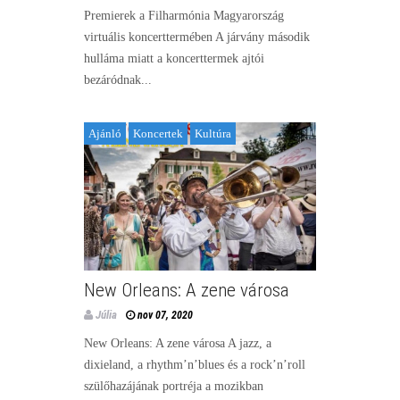
Premierek a Filharmónia Magyarország
virtuális koncerttermében A járvány második
hulláma miatt a koncerttermek ajtói
bezáródnak...
Ajánló
Koncertek
Kultúra
New Orleans: A zene városa
Júlia
nov 07, 2020
New Orleans: A zene városa A jazz, a
dixieland, a rhythm’n’blues és a rock’n’roll
szülőhazájának portréja a mozikban