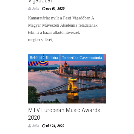
Vigadóban
Júlia
nov 01, 2020
Kamaratárlat nyílt a Pesti Vigadóban A
Magyar Művészeti Akadémia feladatának
tekinti a hazai alkotóművészek
megbecsülését,...
Belföld
Kultúra
Turisztika-Gasztronómia
MTV European Music Awards
2020
Júlia
okt 24, 2020