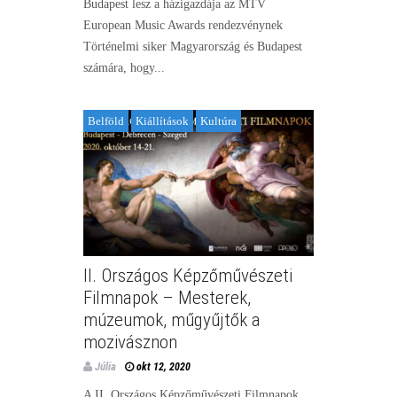
Budapest lesz a házigazdája az MTV
European Music Awards rendezvénynek
Történelmi siker Magyarország és Budapest
számára, hogy...
Belföld
Kiállítások
Kultúra
II. Országos Képzőművészeti
Filmnapok – Mesterek,
múzeumok, műgyűjtők a
mozivásznon
Júlia
okt 12, 2020
A II. Országos Képzőművészeti Filmnapok