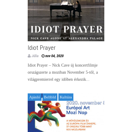
Idiot Prayer
Júlia
nov 04, 2020
Idiot Prayer – Nick Cave új koncertfilmje
országszerte a moziban November 5-től, a
világpremierrel egy időben érkezik...
Ajánló
Belföld
Kultúra