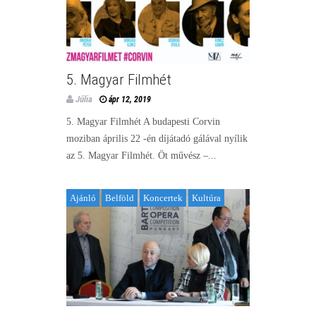
5. Magyar Filmhét
Júlia
ápr 12, 2019
5. Magyar Filmhét A budapesti Corvin
moziban április 22 -én díjátadó gálával nyílik
az 5. Magyar Filmhét. Öt művész –...
Ajánló
Belföld
Koncertek
Kultúra