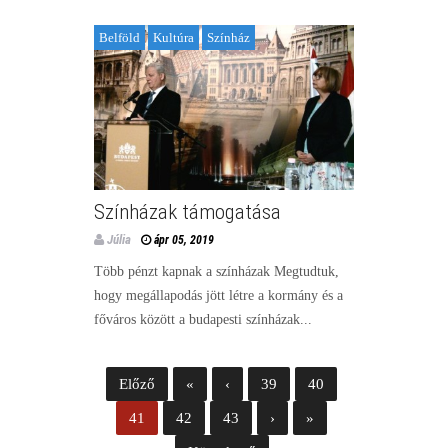
Belföld
Kultúra
Színház
Színházak támogatása
Júlia
ápr 05, 2019
Több pénzt kapnak a színházak Megtudtuk,
hogy megállapodás jött létre a kormány és a
főváros között a budapesti színházak...
Előző
«
‹
39
40
41
42
43
›
»