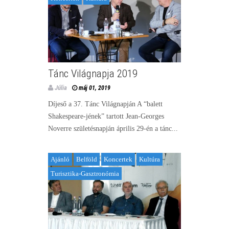
Tánc Világnapja 2019
Júlia
máj 01, 2019
Díjeső a 37. Tánc Világnapján A “balett
Shakespeare-jének” tartott Jean-Georges
Noverre születésnapján április 29-én a tánc...
Ajánló
Belföld
Koncertek
Kultúra
Turisztika-Gasztronómia