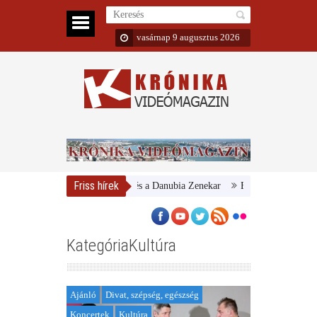
vasárnap 9 augusztus 2026
Friss hírek
Magyar Nemzeti Galéria és a Danubia Zenekar
Bemutatta 2024/25-ös év
KategóriaKultúra
Ajánló
Divat, szépség, egészség
Koncertek
Kultúra