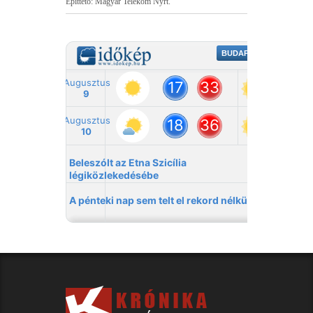
Építtető: Magyar Telekom Nyrt.