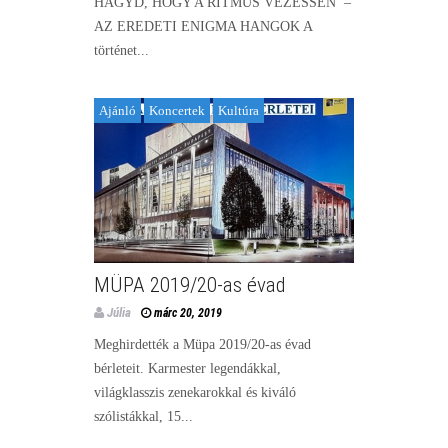
HAGYD, HOGY A RITMUS VEZESSEN –
AZ EREDETI ENIGMA HANGOK A
történet...
Ajánló
Koncertek
Kultúra
MÜPA 2019/20-as évad
Júlia
márc 20, 2019
Meghirdették a Müpa 2019/20-as évad
bérleteit. Karmester legendákkal,
világklasszis zenekarokkal és kiváló
szólistákkal, 15...