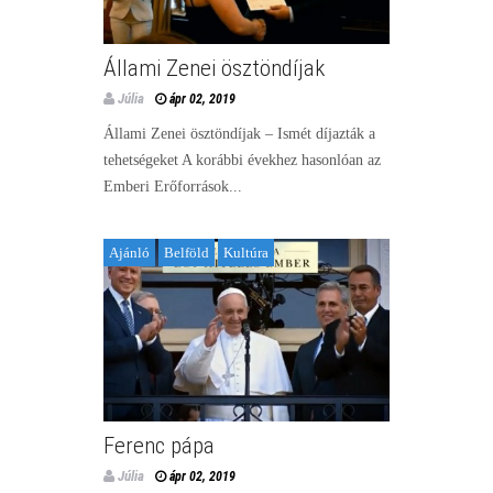
Állami Zenei ösztöndíjak
Júlia
ápr 02, 2019
Állami Zenei ösztöndíjak – Ismét díjazták a
tehetségeket A korábbi évekhez hasonlóan az
Emberi Erőforrások...
Ajánló
Belföld
Kultúra
Ferenc pápa
Júlia
ápr 02, 2019