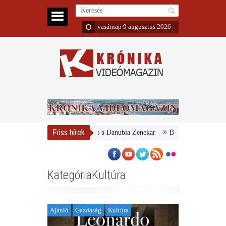
vasárnap 9 augusztus 2026
Friss hírek
Magyar Nemzeti Galéria és a Danubia Zenekar
Bemutatta 2024/25-ös év
KategóriaKultúra
Ajánló
Gazdaság
Kultúra