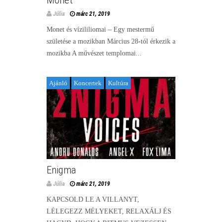
Júlia
márc 21, 2019
Monet és vízililiomai – Egy mestermű
születése a mozikban Március 28-tól érkezik a
mozikba A művészet templomai...
Ajánló
Koncertek
Kultúra
Enigma
Júlia
márc 21, 2019
KAPCSOLD LE A VILLANYT,
LÉLEGEZZ MÉLYEKET, RELAXÁLJ ÉS