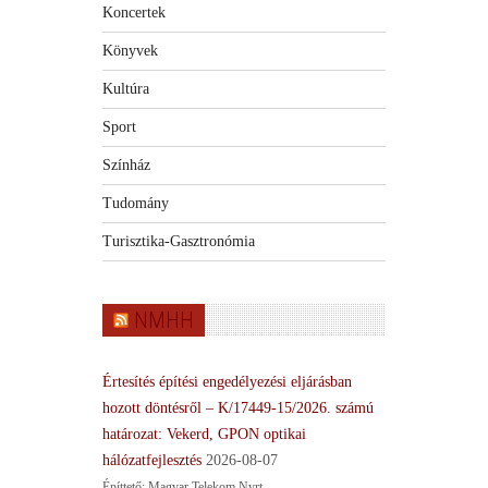
Koncertek
Könyvek
Kultúra
Sport
Színház
Tudomány
Turisztika-Gasztronómia
NMHH
Értesítés építési engedélyezési eljárásban
hozott döntésről – K/17449-15/2026. számú
határozat: Vekerd, GPON optikai
hálózatfejlesztés
2026-08-07
Építtető: Magyar Telekom Nyrt.