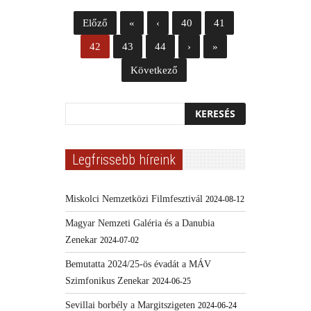
Előző
«
‹
40
41
42
43
44
›
»
Következő
Legfrissebb híreink
Miskolci Nemzetközi Filmfesztivál
2024-08-12
Magyar Nemzeti Galéria és a Danubia
Zenekar
2024-07-02
Bemutatta 2024/25-ös évadát a MÁV
Szimfonikus Zenekar
2024-06-25
Sevillai borbély a Margitszigeten
2024-06-24