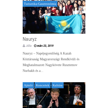
Turisztika-Gasztronómia
Nauryz
Júlia
márc 23, 2019
Nauryz – Napéjegyenlőség A Kazah
Köztársaság Magyarországi Rendkívüli és
Meghatalmazott Nagykövete Rusztemov
Nurbakh és a...
Ajánló
Koncertek
Kultúra