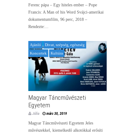
Ferenc pápa – Egy hiteles ember – Pope
Francis: A Man of his Word Svájci-amerikai
dokumentumfilm, 96 perc, 2018 –
Rendezte:...
Ajánló
Divat, szépség, egészség
Koncertek
Kultúra
Magyar Táncművészeti
Egyetem
Júlia
márc 30, 2019
Magyar Táncművészeti Egyetem Jeles
művészekkel, kiemelkedő alkotókkal erősíti