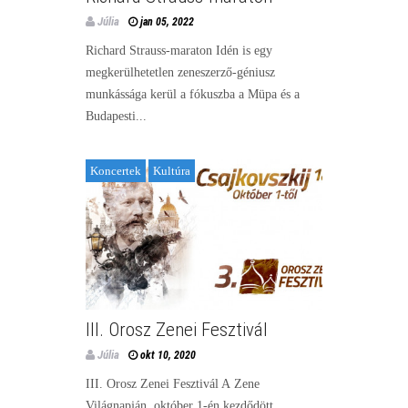
Júlia
jan 05, 2022
Richard Strauss-maraton Idén is egy
megkerülhetetlen zeneszerző-géniusz
munkássága kerül a fókuszba a Müpa és a
Budapesti...
Koncertek
Kultúra
III. Orosz Zenei Fesztivál
Júlia
okt 10, 2020
III. Orosz Zenei Fesztivál A Zene
Világnapján, október 1-én kezdődött