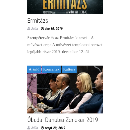
Ermitázs
Júlia
dec 10, 2019
Szentpétervár és az Ermitázs kincsei – A
művészet ereje A művészet templomai sorozat
legújabb része 2019. december 12-től...
Ajánló
Koncertek
Kultúra
Óbudai Danubia Zenekar 2019
Júlia
szept 20, 2019