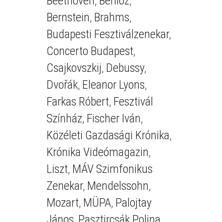
Beethoven
,
Berlioz
,
Bernstein
,
Brahms
,
Budapesti Fesztiválzenekar
,
Concerto Budapest
,
Csajkovszkij
,
Debussy
,
Dvořák
,
Eleanor Lyons
,
Farkas Róbert
,
Fesztivál
Színház
,
Fischer Iván
,
Közéleti Gazdasági Krónika
,
Krónika Videómagazin
,
Liszt
,
MÁV Szimfonikus
Zenekar
,
Mendelssohn
,
Mozart
,
MÜPA
,
Palojtay
János
,
Pasztircsák Polina
,