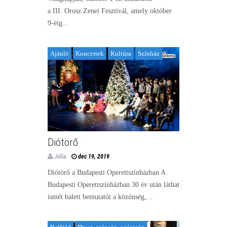
a III. Orosz Zenei Fesztivál, amely október
9-éig...
Ajánló
Koncertek
Kultúra
Színház
Diótörő
Júlia
dec 19, 2019
Diótörő a Budapesti Operettszínházban A
Budapesti Operettszínházban 30 év után láthat
ismét balett bemutatót a közönség,...