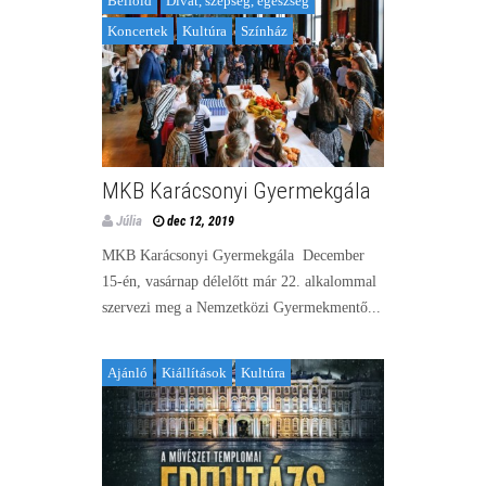
Belföld
Divat, szépség, egészség
Koncertek
Kultúra
Színház
MKB Karácsonyi Gyermekgála
Júlia
dec 12, 2019
MKB Karácsonyi Gyermekgála December
15-én, vasárnap délelőtt már 22. alkalommal
szervezi meg a Nemzetközi Gyermekmentő...
Ajánló
Kiállítások
Kultúra