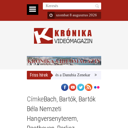
szombat 8 augusztus 2026
Friss hírek
Magyar Nemzeti Galéria és a Danubia Zenekar
Bemutatta 2024/25-ös é
Címke
Bach
,
Bartók
,
Bartók
Béla Nemzeti
Hangversenyterem
,