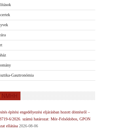
lítások
certek
yvek
túra
rt
nház
omány
isztika-Gasztronómia
NMHH
sítés építési engedélyezési eljárásban hozott döntésről –
8719-6/2026. számú határozat: Mór-Felsődobos, GPON
zat ellátása
2026-08-06