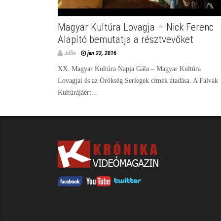
Magyar Kultúra Lovagja – Nick Ferenc
Alapító bemutatja a résztvevőket
Júlia
jan 22, 2016
XX. Magyar Kultúra Napja Gála – Magyar Kultúra
Lovagjai és az Örökség Serlegek címek átadása. A Falvak
Kultúrájáért...