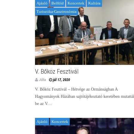
Ajánló
Belföld
Koncertek
Kultúra
Turisztika-Gasztronómia
V. Bőköz Fesztivál
Júlia
júl 17, 2020
V. Bőköz Fesztivál – Hétvége az Ormánságban A
Hagyományok Házában sajtótájékoztató keretében mutattá
be az V....
Ajánló
Koncertek