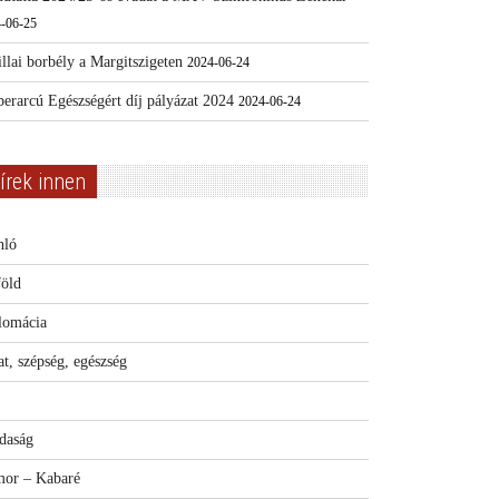
-06-25
llai borbély a Margitszigeten
2024-06-24
erarcú Egészségért díj pályázat 2024
2024-06-24
írek innen
nló
föld
lomácia
t, szépség, egészség
daság
or – Kabaré