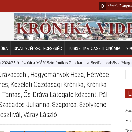
péntek 7 augus
TÚRA
DIVAT, SZÉPSÉG, EGÉSZSÉG
TURISZTIKA-GASZTRONÓMIA
SP
-ös évadát a MÁV Szimfonikus Zenekar
Sevillai borbély a Margitszigeten
Drávacsehi
,
Hagyományok Háza
,
Hétvége
mes
,
Közéleti Gazdasági Krónika
,
Krónika
L
 Tamás
,
Ős-Dráva Látogató központ
,
Pál
Szabados Julianna
,
Szaporca
,
Szolykóné
Mis
esztivál
,
Váray László
Mag
Bem