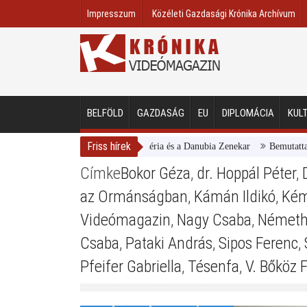
Impresszum
Közéleti Gazdasági Krónika Archívum
BELFÖLD
GAZDASÁG
EU
DIPLOMÁCIA
KUL
Friss hírek
Magyar Nemzeti Galéria és a Danubia Zenekar
Bemutatta 2024/25
Címke
Bokor Géza
,
dr. Hoppál Péter
,
az Ormánságban
,
Kámán Ildikó
,
Ké
Videómagazin
,
Nagy Csaba
,
Németh
Csaba
,
Pataki András
,
Sipos Ferenc
,
Pfeifer Gabriella
,
Tésenfa
,
V. Bőköz F