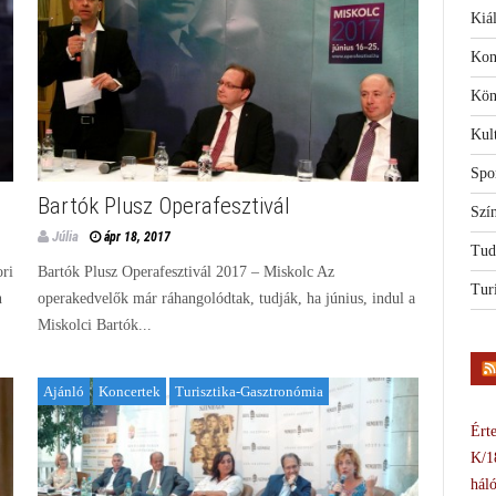
Kiál
Kon
Kön
Kul
Spo
Bartók Plusz Operafesztivál
Szí
Júlia
ápr 18, 2017
Tud
ri
Bartók Plusz Operafesztivál 2017 – Miskolc Az
Tur
n
operakedvelők már ráhangolódtak, tudják, ha június, indul a
Miskolci Bartók...
Ajánló
Koncertek
Turisztika-Gasztronómia
Érte
K/1
háló