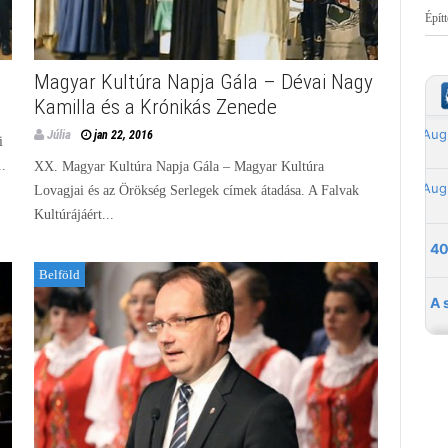
Épít
Magyar Kultúra Napja Gála – Dévai Nagy
Kamilla és a Krónikás Zenede
Júlia
jan 22, 2016
i
..
XX. Magyar Kultúra Napja Gála – Magyar Kultúra
Lovagjai és az Örökség Serlegek címek átadása. A Falvak
Kultúrájáért...
Belföld