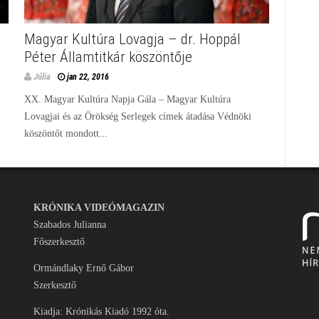
Magyar Kultúra Lovagja – dr. Hoppál
Péter Államtitkár köszöntője
Júlia
jan 22, 2016
XX. Magyar Kultúra Napja Gála – Magyar Kultúra
Lovagjai és az Örökség Serlegek címek átadása Védnöki
köszöntőt mondott...
KRÓNIKA VIDEÓMAGAZIN
Szabados Julianna
Főszerkesztő
Ormándlaky Ernő Gábor
Szerkesztő
Kiadja: Krónikás Kiadó 1992 óta.