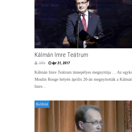
Kálmán Imre Teátrum
Júlia
ápr 21, 2017
Kálmán Imre Teátrum ünnepélyes megnyitója … Az egyko
Moulin Rouge helyén április 20-án megnyitották a Kálmá
Imre...
Belföld