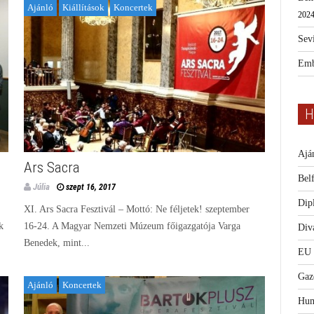
Ajánló
Kiállítások
Koncertek
2024
Sevi
Emb
H
Ajá
Ars Sacra
Bel
Júlia
szept 16, 2017
Dip
XI. Ars Sacra Fesztivál – Mottó: Ne féljetek! szeptember
k
16-24. A Magyar Nemzeti Múzeum főigazgatója Varga
Diva
Benedek, mint...
EU
Gaz
Ajánló
Koncertek
Hum