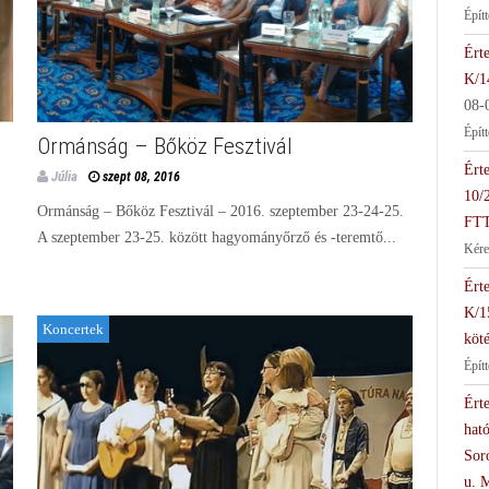
Épít
Érte
K/1
08-
Épít
Ormánság – Bőköz Fesztivál
Érte
Júlia
szept 08, 2016
10/
Ormánság – Bőköz Fesztivál – 2016. szeptember 23-24-25.
FTT
A szeptember 23-25. között hagyományőrző és -teremtő...
Kére
Érte
K/1
Koncertek
köté
Épít
Érte
hat
Soro
u. 