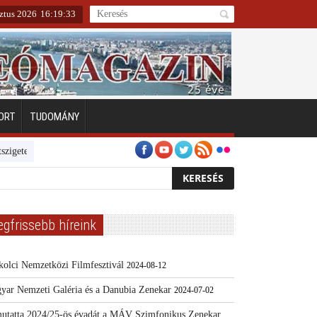
ztus 2026
16
:
19
:
34
ORT
TUDOMÁNY
Emberarcú Egészségért díj pályázat 2024
Kertész/Kópiák
Továbbké
egfrissebb híreink
kolci Nemzetközi Filmfesztivál
2024-08-12
yar Nemzeti Galéria és a Danubia Zenekar
2024-07-02
utatta 2024/25-ös évadát a MÁV Szimfonikus Zenekar