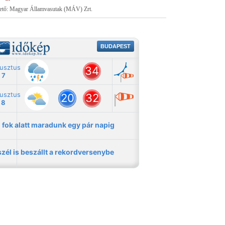
tető: Magyar Államvasutak (MÁV) Zrt.