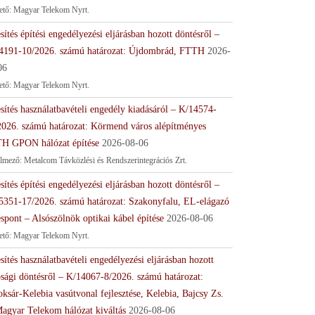
tető: Magyar Telekom Nyrt.
sítés építési engedélyezési eljárásban hozott döntésről –
4191-10/2026. számú határozat: Újdombrád, FTTH
2026-
06
tető: Magyar Telekom Nyrt.
sítés használatbavételi engedély kiadásáról – K/14574-
2026. számú határozat: Körmend város alépítményes
H GPON hálózat építése
2026-08-06
lmező: Metalcom Távközlési és Rendszerintegrációs Zrt.
sítés építési engedélyezési eljárásban hozott döntésről –
5351-17/2026. számú határozat: Szakonyfalu, EL-elágazó
spont – Alsószölnök optikai kábel építése
2026-08-06
tető: Magyar Telekom Nyrt.
sítés használatbavételi engedélyezési eljárásban hozott
ósági döntésről – K/14067-8/2026. számú határozat:
ksár-Kelebia vasútvonal fejlesztése, Kelebia, Bajcsy Zs.
Magyar Telekom hálózat kiváltás
2026-08-06