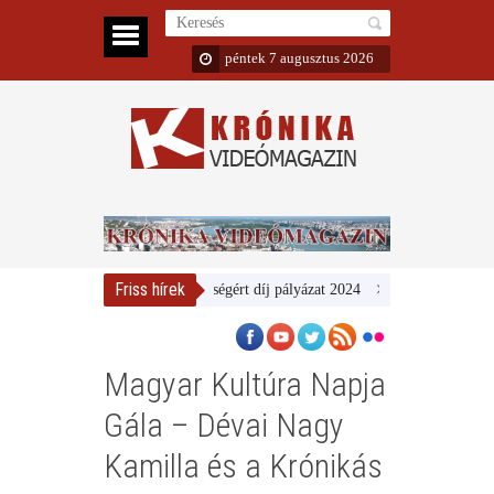
péntek 7 augusztus 2026
Friss hírek
Emberarcú Egészségért díj pályázat 2024
Kertész/Kópiák
To
Magyar Kultúra Napja
Gála – Dévai Nagy
Kamilla és a Krónikás