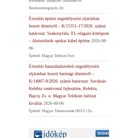
Kérelmező: Metalcom Távközlési és
Rendszerintegrációs Zrt.
Értesítés építési engedélyezési eljárásban
hozott döntésről – K/15351-17/2026. számú
határozat: Szakonyfalu, EL-elágazó kötéspont
– Alsószölnök optikai kábel építése
2026-08-
06
Építtető: Magyar Telekom Nyrt.
Értesítés használatbavételi engedélyezési
eljárásban hozott hatósági döntésről –
K/14067-8/2026. számú határozat: Soroksár-
Kelebia vasútvonal fejlesztése, Kelebia,
Bajcsy Zs. u. Magyar Telekom hálózat
kiváltás
2026-08-06
Építtető: Magyar Államvasutak (MÁV) Zrt.