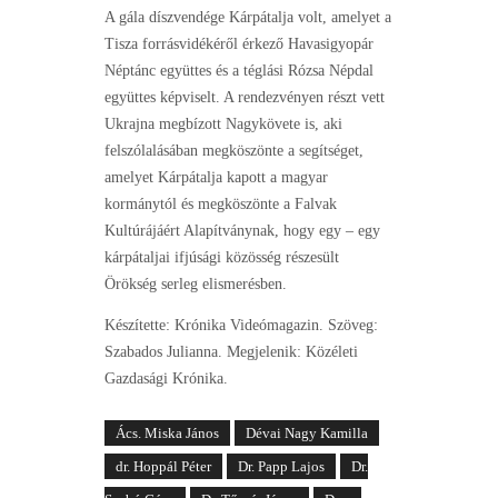
A gála díszvendége Kárpátalja volt, amelyet a
Tisza forrásvidékéről érkező Havasigyopár
Néptánc együttes és a téglási Rózsa Népdal
együttes képviselt. A rendezvényen részt vett
Ukrajna megbízott Nagykövete is, aki
felszólalásában megköszönte a segítséget,
amelyet Kárpátalja kapott a magyar
kormánytól és megköszönte a Falvak
Kultúrájáért Alapítványnak, hogy egy – egy
kárpátaljai ifjúsági közösség részesült
Örökség serleg elismerésben.
Készítette: Krónika Videómagazin. Szöveg:
Szabados Julianna. Megjelenik: Közéleti
Gazdasági Krónika.
Ács. Miska János
Dévai Nagy Kamilla
dr. Hoppál Péter
Dr. Papp Lajos
Dr.