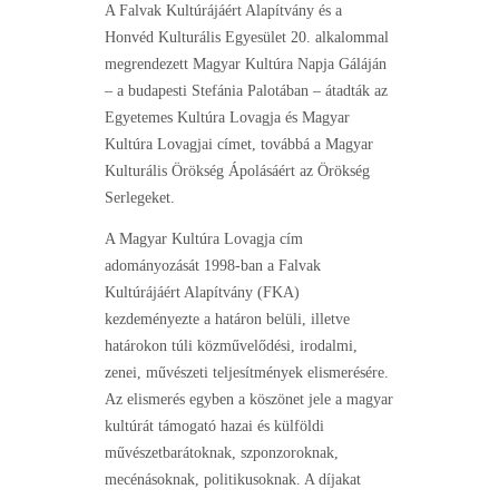
A Falvak Kultúrájáért Alapítvány és a
Honvéd Kulturális Egyesület 20. alkalommal
megrendezett Magyar Kultúra Napja Gáláján
– a budapesti Stefánia Palotában – átadták az
Egyetemes Kultúra Lovagja és Magyar
Kultúra Lovagjai címet, továbbá a Magyar
Kulturális Örökség Ápolásáért az Örökség
Serlegeket.
A Magyar Kultúra Lovagja cím
adományozását 1998-ban a Falvak
Kultúrájáért Alapítvány (FKA)
kezdeményezte a határon belüli, illetve
határokon túli közművelődési, irodalmi,
zenei, művészeti teljesítmények elismerésére.
Az elismerés egyben a köszönet jele a magyar
kultúrát támogató hazai és külföldi
művészetbarátoknak, szponzoroknak,
mecénásoknak, politikusoknak. A díjakat