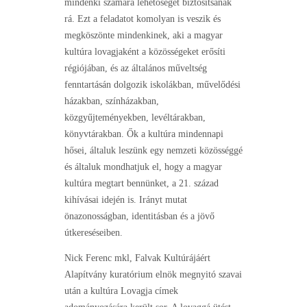
mindenki számára lehetőséget biztosítsanak
rá. Ezt a feladatot komolyan is veszik és
megköszönte mindenkinek, aki a magyar
kultúra lovagjaként a közösségeket erősíti
régiójában, és az általános műveltség
fenntartásán dolgozik iskolákban, művelődési
házakban, színházakban,
közgyűjteményekben, levéltárakban,
könyvtárakban. Ők a kultúra mindennapi
hősei, általuk leszünk egy nemzeti közösséggé
és általuk mondhatjuk el, hogy a magyar
kultúra megtart bennünket, a 21. század
kihívásai idején is. Irányt mutat
önazonosságban, identitásban és a jövő
útkereséseiben.
Nick Ferenc mkl, Falvak Kultúrájáért
Alapítvány kuratórium elnök megnyitó szavai
után a kultúra Lovagja címek