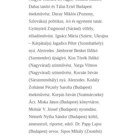
Dabas tanító és Tálas Ernő Budapest
énekművész. Duray Miklós (Pozsony,
Szlovákia) politikus, író és egyetemi tanár.
Gyönyörű Zsigmond (Sáránd) vőfély,
előadóművész. Ignácz Mária (Szürte, Ukrajna
– Kárpátalja) Jagadics Péter (Szombathely)
nyá. Alezredes. Jámborné Benkei Ildikó
(Szentendre) újságíró. Kiss Törék Ildikó
(Nagyvárad) színművész. Varga Vilmos
(Nagyvárad) színművész. Kocsán István
(Sárszentmihály) nyá. Alezredes. Kodály
Zoltánné Péczely Sarolta (Budapest)
énekművész. Korpás István (Szatmárcseke)
Ács. Miska János (Budapest) könyvtáros.
Molnár V. József (Budapest) nyomdász.
Németh Nyiba Sándor (Budapest) költő,
zeneszerző, riporter, edző. Dr. Papp Lajos
(Budapest) orvos. Sipos Mihály (Zsombó)