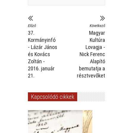
Előző
Következő
37.
Magyar
Kormányinfó
Kultúra
- Lázár János
Lovagja -
és Kovács
Nick Ferenc
Zoltán -
Alapító
2016. január
bemutatja a
21.
résztvevőket
Kapcsolódó cikkek