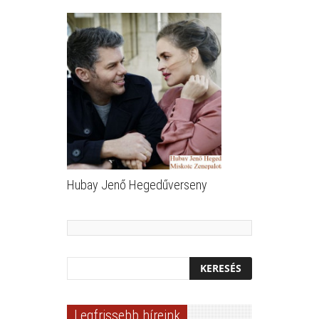
Hubay Jenő Hegedűverseny
Legfrissebb híreink