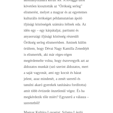
adományozására került sor. A lovaggá ütést
követően kiosztották az “Örökség serleg”
elismerést, melyet a magyar és az egyetemes
kulturális örökséget példamutatóan ápoló
ifjúsági közösségek számára ítélnek oda. Az
idén egy – egy kárpátaljai, partiumi és
anyaországi ifjúsági közösség részesült
Örökség serleg elismerésben. Aminek külön
örültem, hogy Dévai Nagy Kamilla Zenedéjét
is elismerték, aki már réges-régen
megérdemelte volna, hogy észrevegyék azt az
áldozatos munkát (szó szerint áldozatos, mert
a saját vagyonát, ami egy kocsit és házat
jelent, azaz mindenét, a zenét szerető és
tanulni akaró gyerekek tanítására fordította)
amit több évtizede önzetlenül végez. És ha
megkérdezik tőle miért? Egyszerű a válasza –
szeretetből!
Magyar Kultúra Lovagjai: Szlama László,