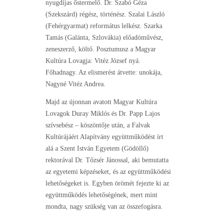
nyugdíjas őstermelő. Dr. Szabó Géza
(Szekszárd) régész, történész. Szalai László
(Fehérgyarmat) református lelkész. Szarka
Tamás (Galánta, Szlovákia) előadóművész,
zeneszerző, költő. Posztumusz a Magyar
Kultúra Lovagja: Vitéz József nyá.
Főhadnagy. Az elismerést átvette: unokája,
Nagyné Vitéz Andrea.
Majd az újonnan avatott Magyar Kultúra
Lovagok Duray Miklós és Dr. Papp Lajos
szívsebész – köszöntője után, a Falvak
Kultúrájáért Alapítvány együttműködést írt
alá a Szent István Egyetem (Gödöllő)
rektorával Dr. Tőzsér Jánossal, aki bemutatta
az egyetemi képzéseket, és az együttműködési
lehetőségeket is. Egyben örömét fejezte ki az
együttműködés lehetőségének, mert mint
mondta, nagy szükség van az összefogásra.