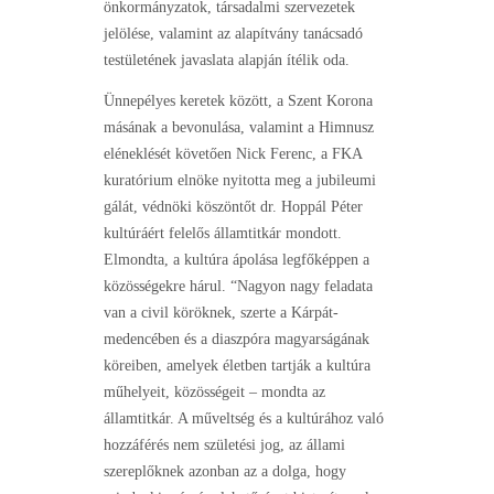
önkormányzatok, társadalmi szervezetek
jelölése, valamint az alapítvány tanácsadó
testületének javaslata alapján ítélik oda.
Ünnepélyes keretek között, a Szent Korona
másának a bevonulása, valamint a Himnusz
eléneklését követően Nick Ferenc, a FKA
kuratórium elnöke nyitotta meg a jubileumi
gálát, védnöki köszöntőt dr. Hoppál Péter
kultúráért felelős államtitkár mondott.
Elmondta, a kultúra ápolása legfőképpen a
közösségekre hárul. “Nagyon nagy feladata
van a civil köröknek, szerte a Kárpát-
medencében és a diaszpóra magyarságának
köreiben, amelyek életben tartják a kultúra
műhelyeit, közösségeit – mondta az
államtitkár. A műveltség és a kultúrához való
hozzáférés nem születési jog, az állami
szereplőknek azonban az a dolga, hogy