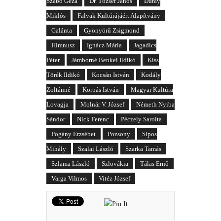
Szabó Géza
Dr. Tőzsér János
Duray
Miklós
Falvak Kultúrájáért Alapítvány
Galánta
Gyönyörű Zsigmond
Himnusz
Ignácz Mária
Jagadics
Péter
Jámborné Benkei Ildikó
Kiss
Törék Ildikó
Kocsán István
Kodály
Zoltánné
Korpás István
Magyar Kultúra
Lovagja
Molnár V. József
Németh Nyiba
Sándor
Nick Ferenc
Péczely Sarolta
Pogány Erzsébet
Pozsony
Sipos
Mihály
Szalai László
Szarka Tamás
Szlama László
Szlovákia
Tálas Ernő
Varga Vilmos
Vitéz József