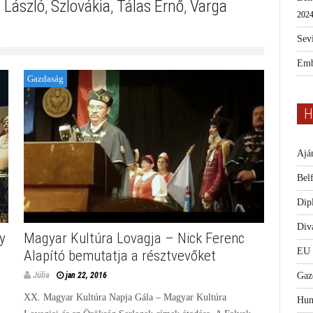
 László
,
Szlovákia
,
Tálas Ernő
,
Varga
2024
Sevi
Emb
Gazdaság
H
Ajá
Bel
Dip
Diva
y
Magyar Kultúra Lovagja – Nick Ferenc
EU
Alapító bemutatja a résztvevőket
Júlia
Gaz
jan 22, 2016
XX. Magyar Kultúra Napja Gála – Magyar Kultúra
Hum