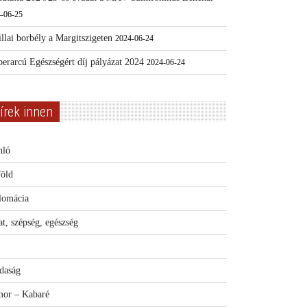
-06-25
llai borbély a Margitszigeten
2024-06-24
erarcú Egészségért díj pályázat 2024
2024-06-24
írek innen
nló
föld
lomácia
t, szépség, egészség
daság
or – Kabaré