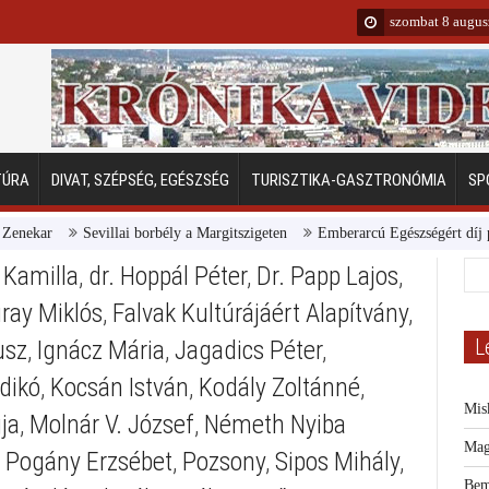
szombat 8 augus
TÚRA
DIVAT, SZÉPSÉG, EGÉSZSÉG
TURISZTIKA-GASZTRONÓMIA
SP
kar
Sevillai borbély a Margitszigeten
Emberarcú Egészségért díj pályá
 Kamilla
,
dr. Hoppál Péter
,
Dr. Papp Lajos
,
ray Miklós
,
Falvak Kultúrájáért Alapítvány
,
L
usz
,
Ignácz Mária
,
Jagadics Péter
,
ldikó
,
Kocsán István
,
Kodály Zoltánné
,
Mis
ja
,
Molnár V. József
,
Németh Nyiba
Mag
,
Pogány Erzsébet
,
Pozsony
,
Sipos Mihály
,
Bem