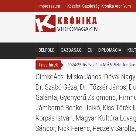
Impresszum
Közéleti Gazdasági Krónika Archívum
BELFÖLD
GAZDASÁG
EU
DIPLOMÁCIA
KUL
Friss hírek
Bemutatta 2024/25-ös évadát a MÁV Szimfonikus Zene
Címke
Ács. Miska János
,
Dévai Nagy
Dr. Szabó Géza
,
Dr. Tőzsér János
,
Du
Galánta
,
Gyönyörű Zsigmond
,
Himn
Jámborné Benkei Ildikó
,
Kiss Törék I
Korpás István
,
Magyar Kultúra Lovag
Sándor
,
Nick Ferenc
,
Péczely Sarolta