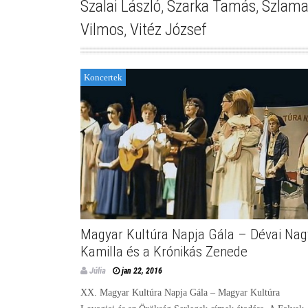
Szalai László
,
Szarka Tamás
,
Szlama
Vilmos
,
Vitéz József
Koncertek
Magyar Kultúra Napja Gála – Dévai Nag
Kamilla és a Krónikás Zenede
Júlia
jan 22, 2016
XX. Magyar Kultúra Napja Gála – Magyar Kultúra