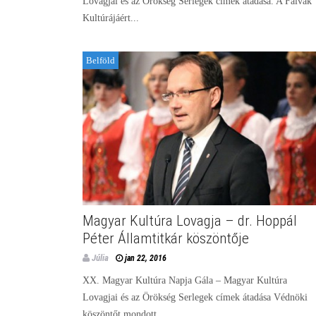
Lovagjai és az Örökség Serlegek címek átadása. A Falvak
Kultúrájáért...
Belföld
Magyar Kultúra Lovagja – dr. Hoppál
Péter Államtitkár köszöntője
Júlia
jan 22, 2016
XX. Magyar Kultúra Napja Gála – Magyar Kultúra
Lovagjai és az Örökség Serlegek címek átadása Védnöki
köszöntőt mondott...