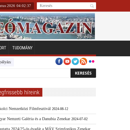
ztus 2026
04
:
02
:
38
ORT
TUDOMÁNY
zat 2024
Kertész/Kópiák
Továbbképzést indít ősztől a MATE
Fogya
egfrissebb híreink
kolci Nemzetközi Filmfesztivál
2024-08-12
yar Nemzeti Galéria és a Danubia Zenekar
2024-07-02
utatta 2024/25-ös évadát a MÁV Szimfonikus Zenekar