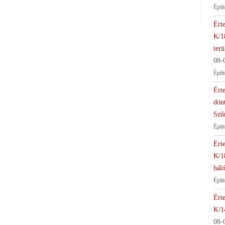
Épít
Érte
K/1
terü
08-
Épít
Érte
dön
Szű
Épít
Érte
K/1
háló
Épít
Érte
K/1
08-