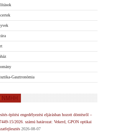
lítások
certek
yvek
túra
rt
nház
omány
isztika-Gasztronómia
NMHH
sítés építési engedélyezési eljárásban hozott döntésről –
7449-15/2026. számú határozat: Vekerd, GPON optikai
zatfejlesztés
2026-08-07