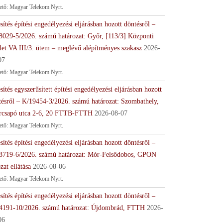
tető: Magyar Telekom Nyrt.
sítés építési engedélyezési eljárásban hozott döntésről –
8029-5/2026. számú határozat: Győr, [113/3] Központi
let VA III/3. ütem – meglévő alépítményes szakasz
2026-
07
tető: Magyar Telekom Nyrt.
sítés egyszerűsített építési engedélyezési eljárásban hozott
tésről – K/19454-3/2026. számú határozat: Szombathely,
rcsapó utca 2-6, 20 FTTB-FTTH
2026-08-07
tető: Magyar Telekom Nyrt.
sítés építési engedélyezési eljárásban hozott döntésről –
8719-6/2026. számú határozat: Mór-Felsődobos, GPON
zat ellátása
2026-08-06
tető: Magyar Telekom Nyrt.
sítés építési engedélyezési eljárásban hozott döntésről –
4191-10/2026. számú határozat: Újdombrád, FTTH
2026-
06