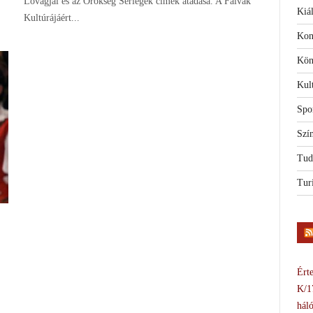
Lovagjai és az Örökség Serlegek címek átadása. A Falvak
Kiál
Kultúrájáért...
Kon
Kön
Kul
Spo
Szí
Tud
Tur
Érte
K/1
háló