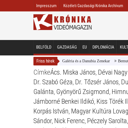
Impresszum
Közéleti Gazdasági Krónika Archívum
BELFÖLD
GAZDASÁG
EU
DIPLOMÁCIA
KUL
Friss hírek
Magyar Nemzeti Galéria és a Danubia Zenekar
Bemutatta 
Címke
Ács. Miska János
,
Dévai Nagy
Dr. Szabó Géza
,
Dr. Tőzsér János
,
Du
Galánta
,
Gyönyörű Zsigmond
,
Himn
Jámborné Benkei Ildikó
,
Kiss Törék I
Korpás István
,
Magyar Kultúra Lovag
Sándor
,
Nick Ferenc
,
Péczely Sarolta