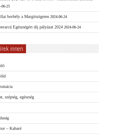
-06-25
llai borbély a Margitszigeten
2024-06-24
erarcú Egészségért díj pályázat 2024
2024-06-24
írek innen
nló
föld
lomácia
t, szépség, egészség
daság
or – Kabaré