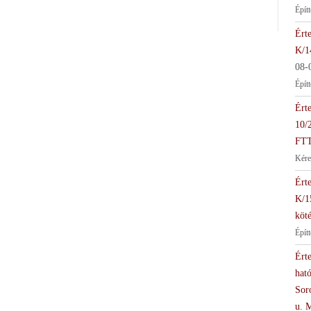
Épít
Érte
K/1
08-
Épít
Érte
10/
FTT
Kére
Érte
K/1
köté
Épít
Érte
hat
Soro
u. 