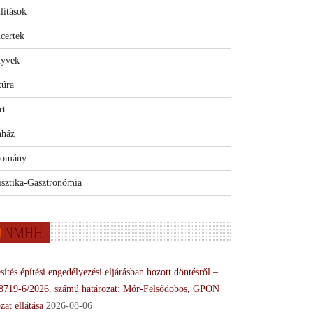
lítások
certek
yvek
túra
rt
nház
omány
isztika-Gasztronómia
NMHH
sítés építési engedélyezési eljárásban hozott döntésről –
8719-6/2026. számú határozat: Mór-Felsődobos, GPON
zat ellátása
2026-08-06