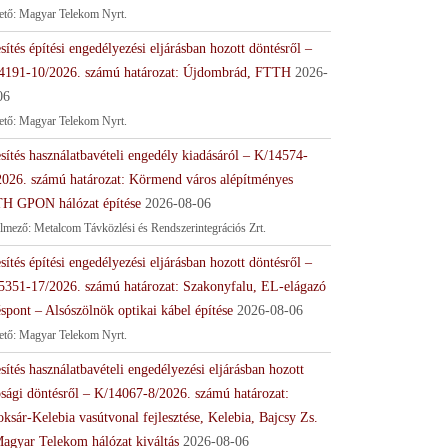
tető: Magyar Telekom Nyrt.
sítés építési engedélyezési eljárásban hozott döntésről –
4191-10/2026. számú határozat: Újdombrád, FTTH
2026-
06
tető: Magyar Telekom Nyrt.
sítés használatbavételi engedély kiadásáról – K/14574-
2026. számú határozat: Körmend város alépítményes
H GPON hálózat építése
2026-08-06
lmező: Metalcom Távközlési és Rendszerintegrációs Zrt.
sítés építési engedélyezési eljárásban hozott döntésről –
5351-17/2026. számú határozat: Szakonyfalu, EL-elágazó
spont – Alsószölnök optikai kábel építése
2026-08-06
tető: Magyar Telekom Nyrt.
sítés használatbavételi engedélyezési eljárásban hozott
ósági döntésről – K/14067-8/2026. számú határozat:
ksár-Kelebia vasútvonal fejlesztése, Kelebia, Bajcsy Zs.
Magyar Telekom hálózat kiváltás
2026-08-06