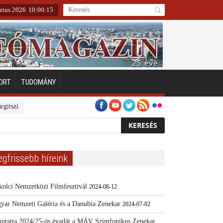
ztus 2026
10
:
00
:
15
ORT
TUDOMÁNY
zigeten
Emberarcú Egészségért díj pályázat 2024
Kertész/Kópiák
T
egfrissebb híreink
kolci Nemzetközi Filmfesztivál
2024-08-12
yar Nemzeti Galéria és a Danubia Zenekar
2024-07-02
utatta 2024/25-ös évadát a MÁV Szimfonikus Zenekar