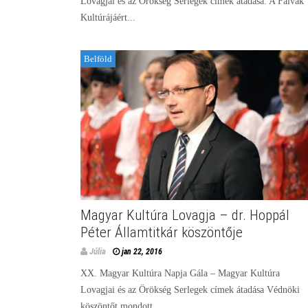
Lovagjai és az Örökség Serlegek címek átadása. A Falvak
Kultúrájáért...
Belföld
Magyar Kultúra Lovagja – dr. Hoppál
Péter Államtitkár köszöntője
Júlia
jan 22, 2016
XX. Magyar Kultúra Napja Gála – Magyar Kultúra
Lovagjai és az Örökség Serlegek címek átadása Védnöki
köszöntőt mondott...