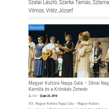
Szalai László
,
Szarka Tamás
,
Szlama
Vilmos
,
Vitéz József
Koncertek
Magyar Kultúra Napja Gála – Dévai Nag
Kamilla és a Krónikás Zenede
Júlia
jan 22, 2016
XX. Magyar Kultúra Napja Gála – Magyar Kultúra