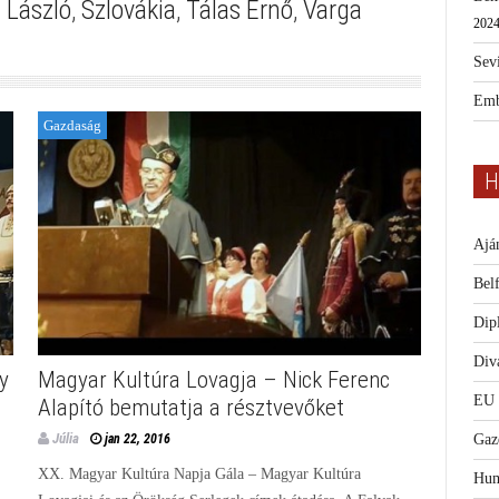
 László
,
Szlovákia
,
Tálas Ernő
,
Varga
2024
Sevi
Emb
Gazdaság
H
Ajá
Bel
Dip
Diva
y
Magyar Kultúra Lovagja – Nick Ferenc
EU
Alapító bemutatja a résztvevőket
Júlia
Gaz
jan 22, 2016
XX. Magyar Kultúra Napja Gála – Magyar Kultúra
Hum