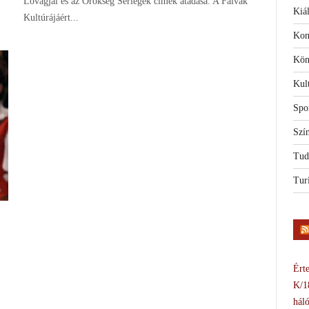
Lovagjai és az Örökség Serlegek címek átadása. A Falvak
Kiál
Kultúrájáért...
Kon
Kön
Kul
Spo
Szí
Tud
Tur
Érte
K/1
háló