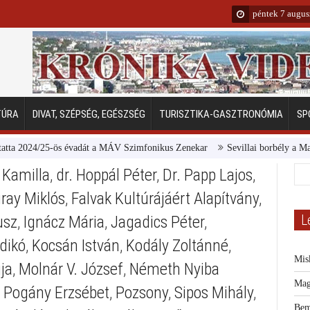
péntek 7 augus
TÚRA
DIVAT, SZÉPSÉG, EGÉSZSÉG
TURISZTIKA-GASZTRONÓMIA
SP
2024/25-ös évadát a MÁV Szimfonikus Zenekar
Sevillai borbély a Margits
 Kamilla
,
dr. Hoppál Péter
,
Dr. Papp Lajos
,
ray Miklós
,
Falvak Kultúrájáért Alapítvány
,
L
usz
,
Ignácz Mária
,
Jagadics Péter
,
ldikó
,
Kocsán István
,
Kodály Zoltánné
,
Mis
ja
,
Molnár V. József
,
Németh Nyiba
Mag
,
Pogány Erzsébet
,
Pozsony
,
Sipos Mihály
,
Bem