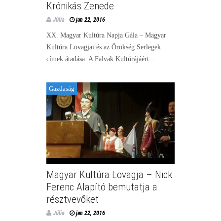
Krónikás Zenede
Júlia
jan 22, 2016
XX. Magyar Kultúra Napja Gála – Magyar
Kultúra Lovagjai és az Örökség Serlegek
címek átadása. A Falvak Kultúrájáért...
Gazdaság
Magyar Kultúra Lovagja – Nick
Ferenc Alapító bemutatja a
résztvevőket
Júlia
jan 22, 2016