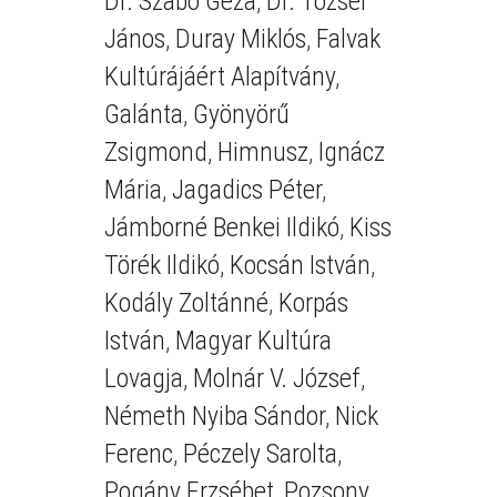
Dr. Szabó Géza
,
Dr. Tőzsér
János
,
Duray Miklós
,
Falvak
Kultúrájáért Alapítvány
,
Galánta
,
Gyönyörű
Zsigmond
,
Himnusz
,
Ignácz
Mária
,
Jagadics Péter
,
Jámborné Benkei Ildikó
,
Kiss
Törék Ildikó
,
Kocsán István
,
Kodály Zoltánné
,
Korpás
István
,
Magyar Kultúra
Lovagja
,
Molnár V. József
,
Németh Nyiba Sándor
,
Nick
Ferenc
,
Péczely Sarolta
,
Pogány Erzsébet
,
Pozsony
,