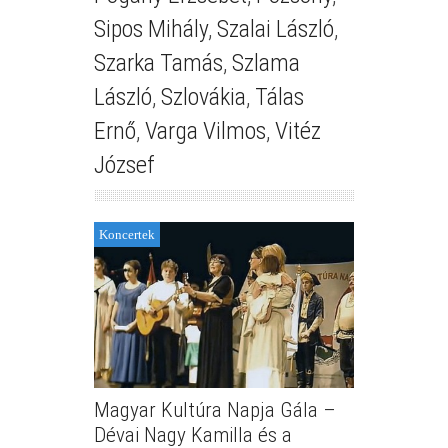
Sipos Mihály
,
Szalai László
,
Szarka Tamás
,
Szlama
László
,
Szlovákia
,
Tálas
Ernő
,
Varga Vilmos
,
Vitéz
József
Koncertek
Magyar Kultúra Napja Gála –
Dévai Nagy Kamilla és a