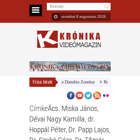
szombat 8 augusztus 2026
Friss hírek
Magyar Nemzeti Galéria és a Danubia Zenekar
Bemutatta 2024/25-ös 
Címke
Ács. Miska János
,
Dévai Nagy Kamilla
,
dr.
Hoppál Péter
,
Dr. Papp Lajos
,