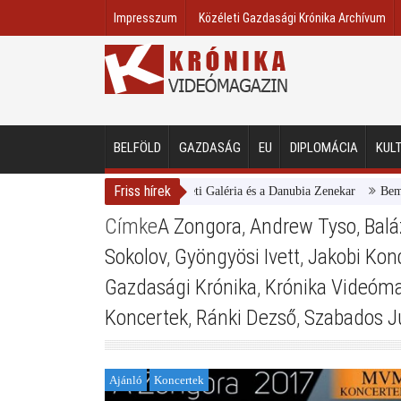
Impresszum
Közéleti Gazdasági Krónika Archívum
BELFÖLD
GAZDASÁG
EU
DIPLOMÁCIA
KUL
Friss hírek
Magyar Nemzeti Galéria és a Danubia Zenekar
Bemutatta 
Címke
A Zongora
,
Andrew Tyso
,
Balá
Sokolov
,
Gyöngyösi Ivett
,
Jakobi Konc
Gazdasági Krónika
,
Krónika Videóm
Koncertek
,
Ránki Dezső
,
Szabados J
Ajánló
Koncertek