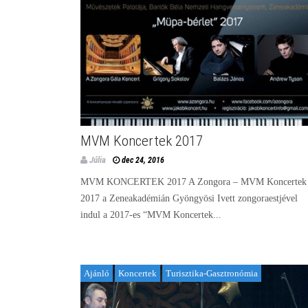
MVM Koncertek 2017
Júlia
dec 24, 2016
MVM KONCERTEK 2017 A Zongora – MVM Koncertek
2017 a Zeneakadémián Gyöngyösi Ivett zongoraestjével
indul a 2017-es “MVM Koncertek...
Ajánló
Koncertek
Turisztika-Gasztronómia