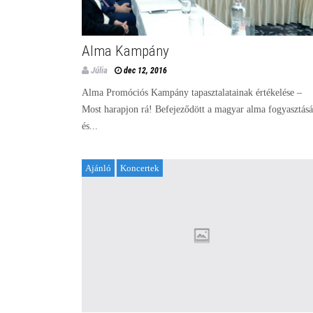
Alma Kampány
Júlia
dec 12, 2016
Alma Promóciós Kampány tapasztalatainak értékelése –
Most harapjon rá! Befejeződött a magyar alma fogyasztásá
és...
Ajánló
Koncertek