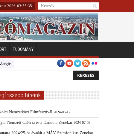
ztus 2026
03
:
55
:
36
ORT
TUDOMÁNY
zigeten
Emberarcú Egészségért díj pályázat 2024
Kertész/Kópiák
T
egfrissebb híreink
kolci Nemzetközi Filmfesztivál
2024-08-12
yar Nemzeti Galéria és a Danubia Zenekar
2024-07-02
utatta 2024/25-ös évadát a MÁV Szimfonikus Zenekar