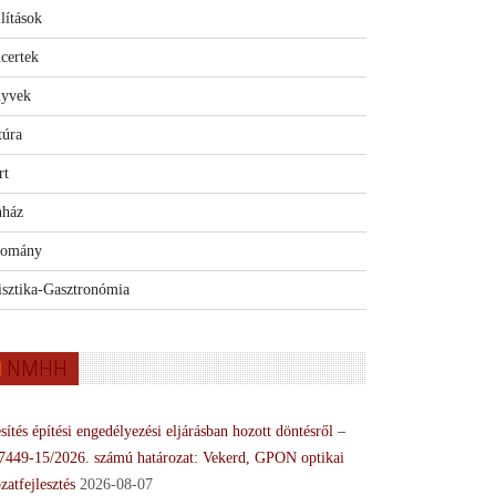
lítások
certek
yvek
túra
rt
nház
omány
isztika-Gasztronómia
NMHH
sítés építési engedélyezési eljárásban hozott döntésről –
7449-15/2026. számú határozat: Vekerd, GPON optikai
zatfejlesztés
2026-08-07