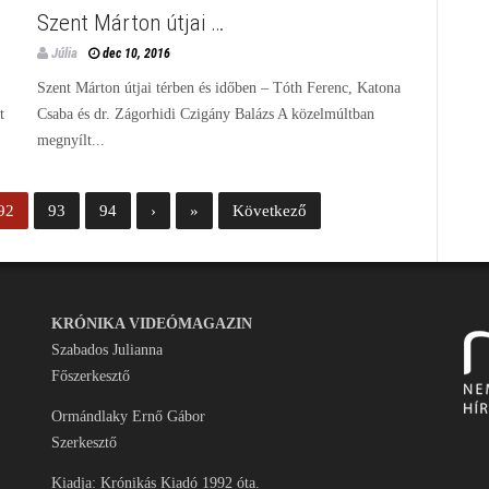
Szent Márton útjai …
Júlia
dec 10, 2016
Szent Márton útjai térben és időben – Tóth Ferenc, Katona
t
Csaba és dr. Zágorhidi Czigány Balázs A közelmúltban
megnyílt...
92
93
94
›
»
Következő
KRÓNIKA VIDEÓMAGAZIN
Szabados Julianna
Főszerkesztő
Ormándlaky Ernő Gábor
Szerkesztő
Kiadja: Krónikás Kiadó 1992 óta.