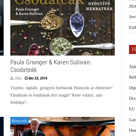
2024
Sevi
Emb
H
Paula Grainger & Karen Sullivan:
Ajá
Csodateák
Bel
Júlia
dec 23, 2016
Dip
Tisztító, tápláló, gyógyító herbateák Hiányzik az életöröm?
Fáradtnak és lomhának érzi magát? Kéne valami, ami
Diva
feldobja?...
EU
Gaz
Könyvek
Hum