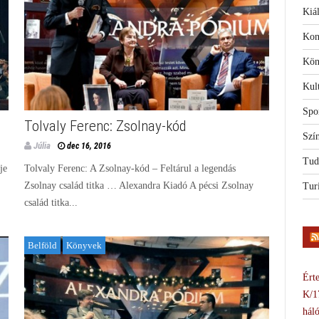
Kiál
Kon
Kön
Kul
Spo
Tolvaly Ferenc: Zsolnay-kód
Szí
Júlia
dec 16, 2016
Tud
je
Tolvaly Ferenc: A Zsolnay-kód – Feltárul a legendás
Zsolnay család titka … Alexandra Kiadó A pécsi Zsolnay
Tur
család titka...
Belföld
Könyvek
Érte
K/1
háló