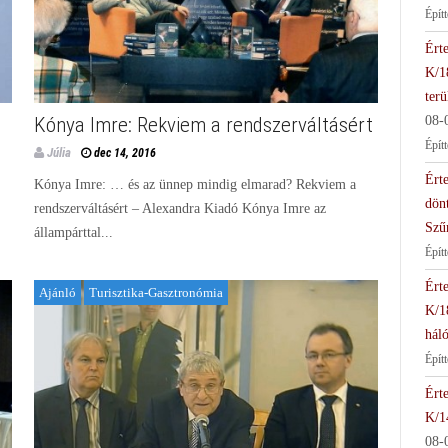
Épít
Érte
K/1
terü
Kónya Imre: Rekviem a rendszerváltásért
08-
Épít
Júlia
dec 14, 2016
Érte
Kónya Imre: … és az ünnep mindig elmarad? Rekviem a
dön
rendszerváltásért – Alexandra Kiadó Kónya Imre az
Szű
állampárttal...
Épít
Érte
Ajánló
Turisztika-Gasztronómia
K/1
háló
Épít
Érte
K/1
08-