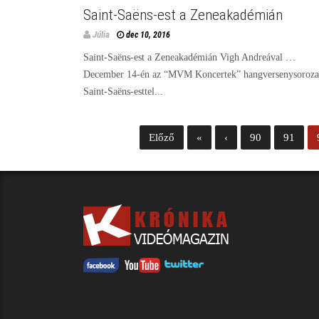
Saint-Saëns-est a Zeneakadémián
Júlia
dec 10, 2016
Saint-Saëns-est a Zeneakadémián Vigh Andreával …
December 14-én az “MVM Koncertek” hangversenysoroza
Saint-Saëns-esttel...
Előző
«
‹
90
91