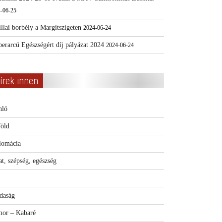
-06-25
llai borbély a Margitszigeten
2024-06-24
erarcú Egészségért díj pályázat 2024
2024-06-24
írek innen
nló
föld
lomácia
t, szépség, egészség
daság
or – Kabaré