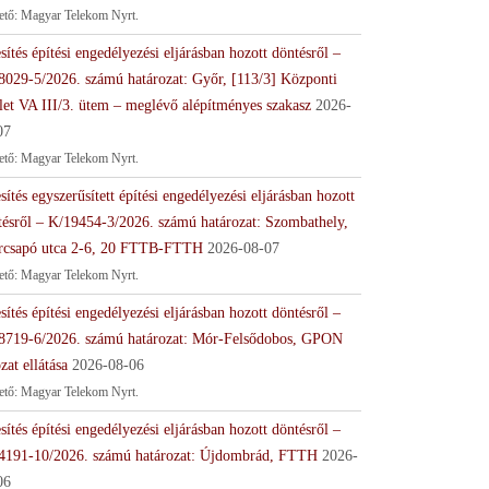
tető: Magyar Telekom Nyrt.
sítés építési engedélyezési eljárásban hozott döntésről –
8029-5/2026. számú határozat: Győr, [113/3] Központi
let VA III/3. ütem – meglévő alépítményes szakasz
2026-
07
tető: Magyar Telekom Nyrt.
sítés egyszerűsített építési engedélyezési eljárásban hozott
tésről – K/19454-3/2026. számú határozat: Szombathely,
rcsapó utca 2-6, 20 FTTB-FTTH
2026-08-07
tető: Magyar Telekom Nyrt.
sítés építési engedélyezési eljárásban hozott döntésről –
8719-6/2026. számú határozat: Mór-Felsődobos, GPON
zat ellátása
2026-08-06
tető: Magyar Telekom Nyrt.
sítés építési engedélyezési eljárásban hozott döntésről –
4191-10/2026. számú határozat: Újdombrád, FTTH
2026-
06