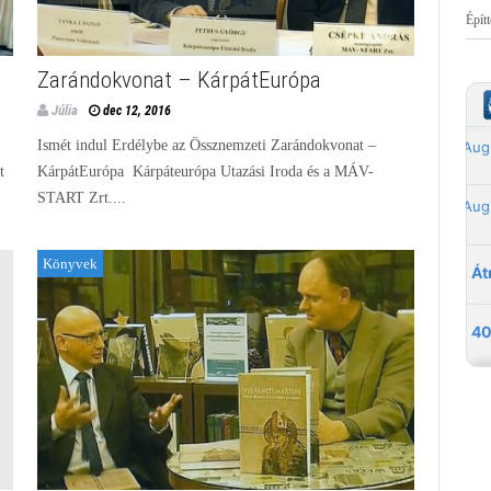
Épít
Zarándokvonat – KárpátEurópa
Júlia
dec 12, 2016
Ismét indul Erdélybe az Össznemzeti Zarándokvonat –
t
KárpátEurópa Kárpáteurópa Utazási Iroda és a MÁV-
START Zrt....
Könyvek