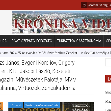
szombat 8 augus
TÚRA
DIVAT, SZÉPSÉG, EGÉSZSÉG
TURISZTIKA-GASZTRONÓMIA
SP
2024/25-ös évadát a MÁV Szimfonikus Zenekar
Sevillai borbély a Margits
zs János
,
Evgeni Koroliov
,
Grigory
ert Kft.
,
Jakobi László
,
Közéleti
L
agazin
,
Művészetek Palotája
,
MVM
ulianna
,
Virtuózok
,
Zeneakadémia
Mis
Mag
Könyvek
Turisztika-Gasztronómia
Bem