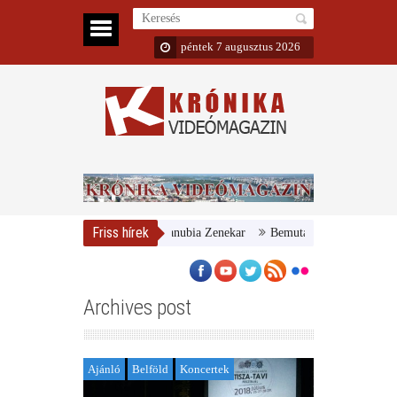
péntek 7 augusztus 2026
Friss hírek
yar Nemzeti Galéria és a Danubia Zenekar
Bemutatta 2024/25-ös évadát 
Archives post
Ajánló
Belföld
Koncertek