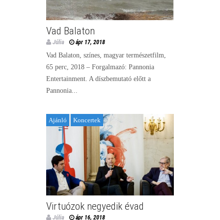
Vad Balaton
Júlia
ápr 17, 2018
Vad Balaton, színes, magyar természetfilm,
65 perc, 2018 – Forgalmazó: Pannonia
Entertainment. A díszbemutató előtt a
Pannonia...
Ajánló
Koncertek
Virtuózok negyedik évad
Júlia
ápr 16, 2018