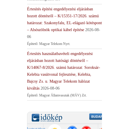
Értesítés építési engedélyezési eljárásban
hozott döntésről – K/15351-17/2026. számú
határozat: Szakonyfalu, EL-elágazó kötéspont
– Alsószölnök optikai kábel építése
2026-08-
06
Építtető: Magyar Telekom Nyrt.
Értesítés használatbavételi engedélyezési
eljárásban hozott hatósági döntésről –
K/14067-8/2026. számú határozat: Soroksár-
Kelebia vasútvonal fejlesztése, Kelebia,
Bajcsy Zs. u. Magyar Telekom hálózat
kiváltás
2026-08-06
Építtető: Magyar Államvasutak (MÁV) Zrt.