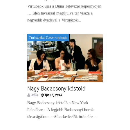
Virtuózok újra a Duna Televízió képernyőjén
… Idén tavasszal megújulva tér vissza a
negyedik évadával a Virtuózok...
Turisztika-Gasztronómia
Nagy Badacsony kóstoló
Júlia
ápr 15, 2018
Nagy Badacsony kóstoló a New York
Palotában – A legjobb Badacsonyi borok
társaságában … A borkedvelők örömére...