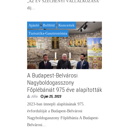
„AZ ÉV SZÉCHENYI VÁLLALKOZÁSA”
díj...
Ajánló
Belföld
Koncertek
Turisztika-Gasztronómia
A Budapest-Belvárosi
Nagyboldogasszony
Főplébániát 975 éve alapították
Júlia
jan 25, 2023
2023-ban ünnepli alapításának 975.
évfordulóját a Budapest-Belvárosi
Nagyboldogasszony Főplébánia A Budapest-
Belvárosi...