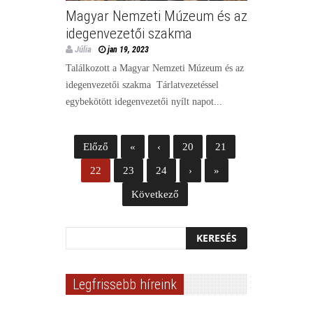
Magyar Nemzeti Múzeum és az
idegenvezetői szakma
Júlia
jan 19, 2023
Találkozott a Magyar Nemzeti Múzeum és az
idegenvezetői szakma Tárlatvezetéssel
egybekötött idegenvezetői nyílt napot...
Előző
«
‹
20
21
22
23
24
›
»
Következő
Legfrissebb híreink