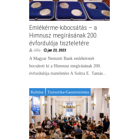
Emlékérme-kibocsátás – a
Himnusz megírásának 200.
évfordulója tiszteletére
Júlia
jan 23, 2023
A Magyar Nemzeti Bank emlékérmét
bocsátott ki a Himnusz megírásának 200.
évfordulója tiszteletére A Soltra E. Tamás...
Kultúra
Turisztika-Gasztronómia