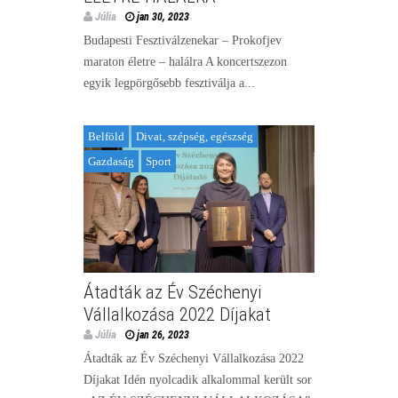
Júlia
jan 30, 2023
Budapesti Fesztiválzenekar – Prokofjev
maraton életre – halálra A koncertszezon
egyik legpörgősebb fesztiválja a...
Belföld
Divat, szépség, egészség
Gazdaság
Sport
Átadták az Év Széchenyi
Vállalkozása 2022 Díjakat
Júlia
jan 26, 2023
Átadták az Év Széchenyi Vállalkozása 2022
Díjakat Idén nyolcadik alkalommal került sor