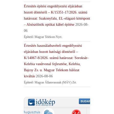
Értesítés építési engedélyezési eljárásban
hozott döntésről – K/15351-17/2026. számú
határozat: Szakonyfalu, EL-elágazó kötéspont
– Alsószölnök optikai kábel építése
2026-08-
06
Építtető: Magyar Telekom Nyrt.
Értesítés használatbavételi engedélyezési
eljárásban hozott hatósági döntésről –
K/14067-8/2026. számú határozat: Soroksár-
Kelebia vasútvonal fejlesztése, Kelebia,
Bajcsy Zs. u. Magyar Telekom hálózat
kiváltás
2026-08-06
Építtető: Magyar Államvasutak (MÁV) Zrt.