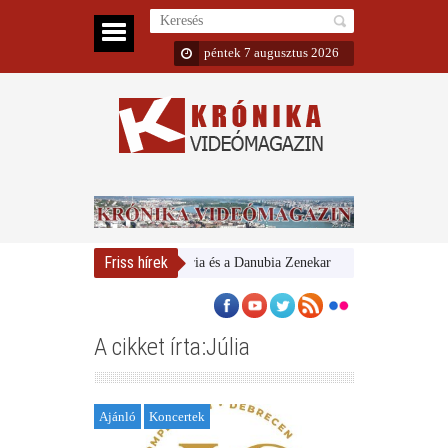
péntek 7 augusztus 2026
Friss hírek
Magyar Nemzeti Galéria és a Danubia Zenekar
Bemutatta 2024/25-ö
A cikket írta:Júlia
Ajánló
Koncertek