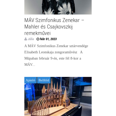
MÁV Szimfonikus Zenekar –
Mahler és Csajkovszkij
remekművei
Júlia
febr 01, 2023
A MÁV Szimfonikus Zenekar sztárvendége
Elisabeth Leonskaja zongoraművész A
Müpaban február 9-én, este fél 8-kor a
MÁV...
Ajánló
Belföld