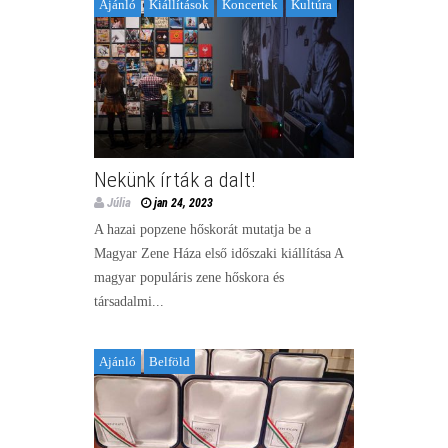
Ajánló
Kiállítások
Koncertek
Kultúra
Nekünk írták a dalt!
Júlia
jan 24, 2023
A hazai popzene hőskorát mutatja be a
Magyar Zene Háza első időszaki kiállítása A
magyar populáris zene hőskora és
társadalmi...
Ajánló
Belföld