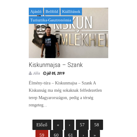
Ajánló
Belföld
Kiállítások
Turisztika-Gasztronómia
Kiskunmajsa – Szank
Júlia
júl 05, 2019
Élmény-túra – Kiskunmajsa – Szank A
Kiskunság ma még sokaknak felfedezetlen
terep Magyarországon, pedig a térség
rengeteg...
Előző
«
‹
57
58
59
60
61
›
»