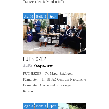
Transzcendencia Minden idők...
Ajánló
Belföld
Sport
FUTNISZÉP
Júlia
aug 07, 2019
FUTNISZÉP – IV. Mapei Szigligeti
Félmaraton – II. újHÁZ Centrum Napfelkelte
Félmaraton A versenyek újdonságait
Keczán...
Ajánló
Belföld
Sport