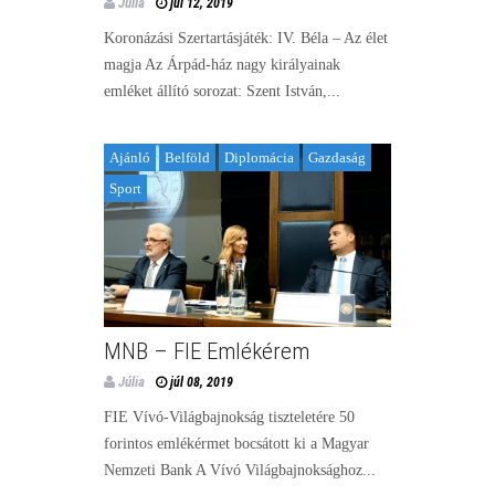
Júlia
júl 12, 2019
Koronázási Szertartásjáték: IV. Béla – Az élet
magja Az Árpád-ház nagy királyainak
emléket állító sorozat: Szent István,...
Ajánló
Belföld
Diplomácia
Gazdaság
Sport
MNB – FIE Emlékérem
Júlia
júl 08, 2019
FIE Vívó-Világbajnokság tiszteletére 50
forintos emlékérmet bocsátott ki a Magyar
Nemzeti Bank A Vívó Világbajnoksághoz...