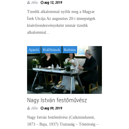
Júlia
aug 12, 2019
Tizedik alkalommal nyílik meg a Magyar
Ízek Utcája Az augusztus 20-i ünnepségek
kísérőrendezvényeként immár tizedik
alkalommal...
Ajánló
Kiállítások
Kultúra
Nagy István festőművész
Júlia
aug 09, 2019
Nagy István festőművész (Csíkmindszent,
1873 – Baja, 1937) Tisztaság – Tömörség –