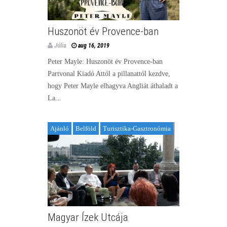
Huszonöt év Provence-ban
Júlia
aug 16, 2019
Peter Mayle: Huszonöt év Provence-ban
Partvonal Kiadó Attól a pillanattól kezdve,
hogy Peter Mayle elhagyva Angliát áthaladt a
La...
Ajánló
Belföld
Turisztika-Gasztronómia
Magyar Ízek Utcája