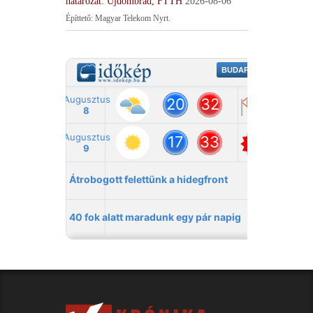
határozat: Újdombrád, FTTH
2026-08-06
Építtető: Magyar Telekom Nyrt.