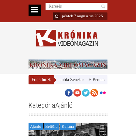
péntek 7 augusztus 2026
Friss hírek
yar Nemzeti Galéria és a Danubia Zenekar
Bemutatta 2024/25-ös évadát 
KategóriaAjánló
Ajánló
Belföld
Kultúra