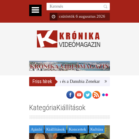
csütörtök 6 augusztus 2026
Friss hírek
Magyar Nemzeti Galéria és a Danubia Zenekar
Bemutatta 2024/25-ös 
KategóriaKiállítások
Ajánló
Kiállítások
Koncertek
Kultúra