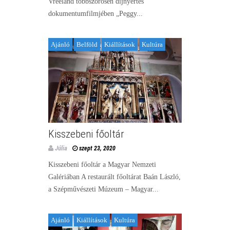
Vreeland többszörösen díjnyertes
dokumentumfilmjében „Peggy...
Ajánló
Belföld
Kiállítások
Kultúra
Kisszebeni főoltár
Júlia
szept 23, 2020
Kisszebeni főoltár a Magyar Nemzeti
Galériában A restaurált főoltárat Baán László,
a Szépművészeti Múzeum – Magyar...
Ajánló
Kiállítások
Kultúra