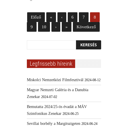
Előző
«
‹
6
7
8
9
10
›
»
Következő
Legfrissebb híreink
Miskolci Nemzetközi Filmfesztivál
2024-08-12
Magyar Nemzeti Galéria és a Danubia
Zenekar
2024-07-02
Bemutatta 2024/25-ös évadát a MÁV
Szimfonikus Zenekar
2024-06-25
Sevillai borbély a Margitszigeten
2024-06-24