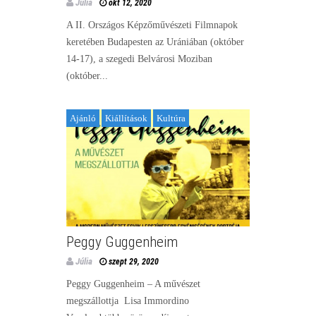
Júlia
okt 12, 2020
A II. Országos Képzőművészeti Filmnapok
keretében Budapesten az Urániában (október
14-17), a szegedi Belvárosi Moziban
(október...
Ajánló
Kiállítások
Kultúra
Peggy Guggenheim
Júlia
szept 29, 2020
Peggy Guggenheim – A művészet
megszállottja Lisa Immordino