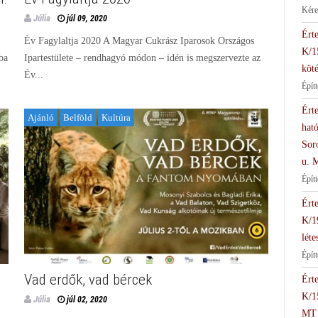
Kére
Júlia
júl 09, 2020
Érte
Év Fagylaltja 2020 A Magyar Cukrász Iparosok Országos
K/1
ba
Ipartestülete – rendhagyó módon – idén is megszervezte az
köté
Év...
Épít
Érte
Ajánló
Belföld
Kultúra
hat
Soro
u. 
Épít
Érte
K/1
léte
Építt
Vad erdők, vad bércek
Érte
K/1
Júlia
júl 02, 2020
MT