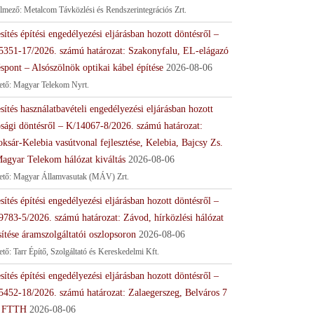
lmező: Metalcom Távközlési és Rendszerintegrációs Zrt.
sítés építési engedélyezési eljárásban hozott döntésről –
5351-17/2026. számú határozat: Szakonyfalu, EL-elágazó
spont – Alsószölnök optikai kábel építése
2026-08-06
tető: Magyar Telekom Nyrt.
sítés használatbavételi engedélyezési eljárásban hozott
ósági döntésről – K/14067-8/2026. számú határozat:
ksár-Kelebia vasútvonal fejlesztése, Kelebia, Bajcsy Zs.
Magyar Telekom hálózat kiváltás
2026-08-06
tető: Magyar Államvasutak (MÁV) Zrt.
sítés építési engedélyezési eljárásban hozott döntésről –
9783-5/2026. számú határozat: Závod, hírközlési hálózat
sítése áramszolgáltatói oszlopsoron
2026-08-06
ető: Tarr Építő, Szolgáltató és Kereskedelmi Kft.
sítés építési engedélyezési eljárásban hozott döntésről –
5452-18/2026. számú határozat: Zalaegerszeg, Belváros 7
 FTTH
2026-08-06