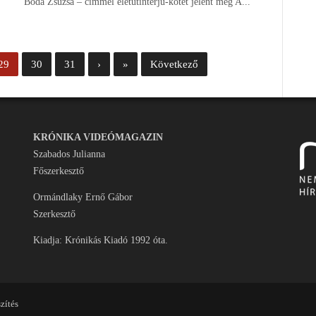
Boda Zsuzsa – címmel életútinterjú-kötet jelent meg A...
29
30
31
›
»
Következő
KRÓNIKA VIDEÓMAGAZIN
Szabados Julianna
Főszerkesztő
Ormándlaky Ernő Gábor
Szerkesztő
Kiadja: Krónikás Kiadó 1992 óta.
zítés