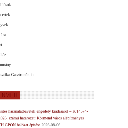
lítások
certek
yvek
túra
rt
nház
omány
isztika-Gasztronómia
NMHH
sítés használatbavételi engedély kiadásáról – K/14574-
2026. számú határozat: Körmend város alépítményes
H GPON hálózat építése
2026-08-06