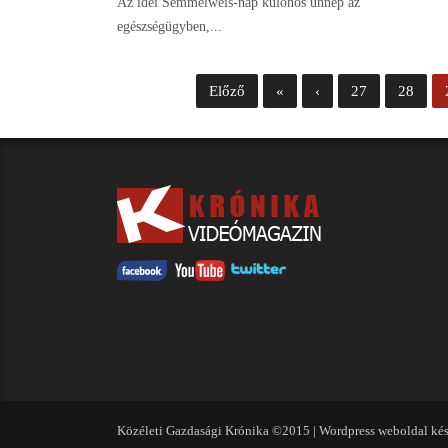
Az idei Semmelweis-nap különös ünnep az
egészségügyben,...
Előző
«
‹
27
28
Közéleti Gazdasági Krónika ©2015 |
Wordpress weboldal kés