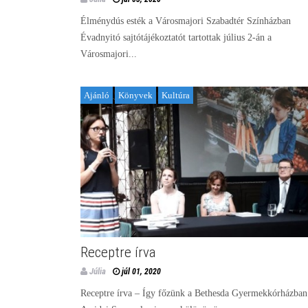
Élménydús esték a Városmajori Szabadtér Színházban
Évadnyitó sajtótájékoztatót tartottak július 2-án a
Városmajori...
Ajánló
Könyvek
Kultúra
Receptre írva
Júlia
júl 01, 2020
Receptre írva – Így főzünk a Bethesda Gyermekkórházba