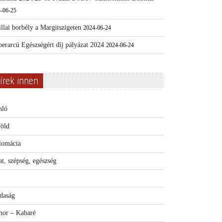
-06-25
llai borbély a Margitszigeten
2024-06-24
erarcú Egészségért díj pályázat 2024
2024-06-24
írek innen
nló
föld
lomácia
t, szépség, egészség
daság
or – Kabaré