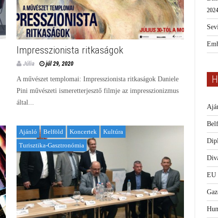
2024
Sevi
Emb
Impresszionista ritkaságok
Júlia
júl 29, 2020
H
A művészet templomai: Impresszionista ritkaságok Daniele
Pini művészeti ismeretterjesztő filmje az impresszionizmus
által...
Ajá
Bel
Ajánló
Belföld
Koncertek
Kultúra
Dip
Turisztika-Gasztronómia
Diva
EU
Gaz
Hum