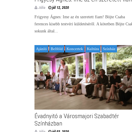
Júlia
júl 12, 2020
Frigyesy Ágnes: Ime az én szeretett fiam! Böjte Csaba
ferences kisebb testvéri küldetéséről. A kötetben Böjte Csa
sokunk által...
Ajánló
Belföld
Koncertek
Kultúra
Színház
Évadnyitó a Városmajori Szabadtér
Színházban
Júlia
júl 03, 2020