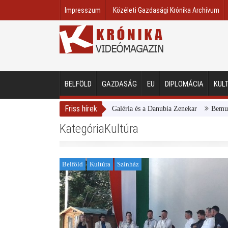
Impresszum
Közéleti Gazdasági Krónika Archívum
BELFÖLD
GAZDASÁG
EU
DIPLOMÁCIA
KUL
Friss hírek
Magyar Nemzeti Galéria és a Danubia Zenekar
Bemutatta 202
KategóriaKultúra
Belföld
Kultúra
Színház