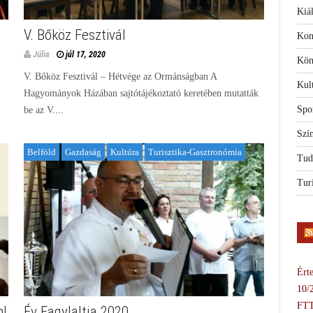
Kiál
V. Bőköz Fesztivál
Kon
Júlia
júl 17, 2020
Kön
V. Bőköz Fesztivál – Hétvége az Ormánságban A
Kul
Hagyományok Házában sajtótájékoztató keretében mutatták
Spo
be az V....
Szí
Belföld
Gazdaság
Kultúra
Turisztika-Gasztronómia
Tud
Tur
Érte
10/
FTT
m!
Év Fagylaltja 2020