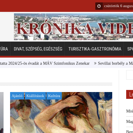
csütörtök 6 augu
TÚRA
DIVAT, SZÉPSÉG, EGÉSZSÉG
TURISZTIKA-GASZTRONÓMIA
SP
4/25-ös évadát a MÁV Szimfonikus Zenekar
Sevillai borbély a Margitszige
L
Ajánló
Kiállítások
Kultúra
Mis
Mag
Bem