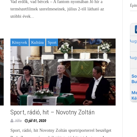
Vad erdők, vad bércek – A fantom nyomában Jó hír a
Épít
természetfilmek szerelmeseinek, július 2-től látható az
utóbbi évek...
Könyvek
Kultúra
Sport
Sport, rádió, hit – Novotny Zoltán
Júlia
júl 01, 2020
n
Sport, rádió, hit Novotny Zoltán sportriporterrel beszélget