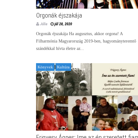
Orgonák éjszakája
Júlia
júl 28, 2020
Orgonák éjszakája Ha augusztus, akkor orgona! A
Filharmónia Magyarország 2019-ben, hagyományteremtő
szándékkal hívta életre az...
Könyvek
Kultúra
Frigyesy Ágnes: Ime az én szeretett fia