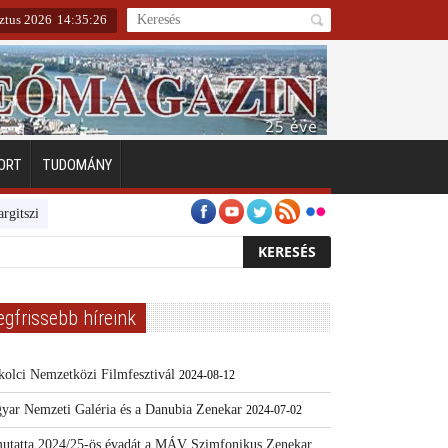
sztus 2026
14
:
35
:
27
ORT
TUDOMÁNY
ten
Emberarcú Egészségért díj pályázat 2024
Kertész/Kópiák
Tová
egfrissebb híreink
kolci Nemzetközi Filmfesztivál
2024-08-12
yar Nemzeti Galéria és a Danubia Zenekar
2024-07-02
utatta 2024/25-ös évadát a MÁV Szimfonikus Zenekar