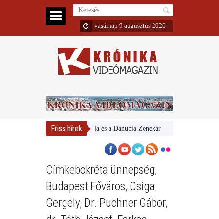
vasárnap 9 augusztus 2026
Friss hírek
Magyar Nemzeti Galéria és a Danubia Zenekar
Bemutatta 2024/25-ö
Címke
bokréta ünnepség
,
Budapest Főváros
,
Csiga
Gergely
,
Dr. Puchner Gábor
,