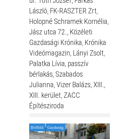
dr. Tóth József
,
Farkas
László
,
FK-RASZTER Zrt
,
Holopné Schramek Kornélia
,
Jász utca 72.
,
Közéleti
Gazdasági Krónika
,
Krónika
Videómagazin
,
Lányi Zsolt
,
Palatka Lívia
,
passzív
bérlakás
,
Szabados
Julianna
,
Vizer Balázs
,
XIII.
,
XIII. kerület
,
ZACC
Építésziroda
Belföld
Gazdaság