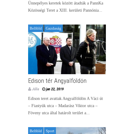
Ünnepélyes keretek között átadták a PannKa
Közösségi Teret a XIII. kerületi Pannónia...
Belföld
Gazdaság
Edison tér Angyalföldön
Júlia
jan 22, 2019
Edison teret avattak Angyalföldön A Váci út
– Fiastyúk utca – Madarász Viktor utca –
Föveny utca által határolt terület a...
Belföld
Sport