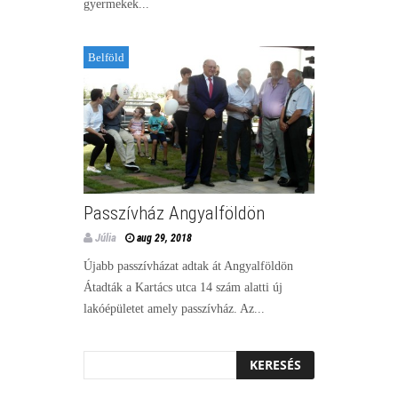
gyermekek...
Belföld
Passzívház Angyalföldön
Júlia
aug 29, 2018
Újabb passzívházat adtak át Angyalföldön
Átadták a Kartács utca 14 szám alatti új
lakóépületet amely passzívház. Az...