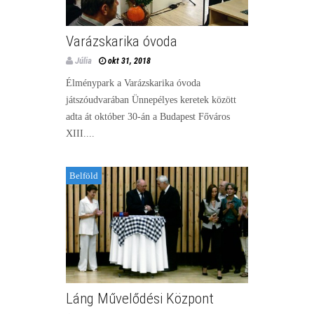
Varázskarika óvoda
Júlia
okt 31, 2018
Élménypark a Varázskarika óvoda
játszóudvarában Ünnepélyes keretek között
adta át október 30-án a Budapest Főváros
XIII....
Belföld
Láng Művelődési Központ