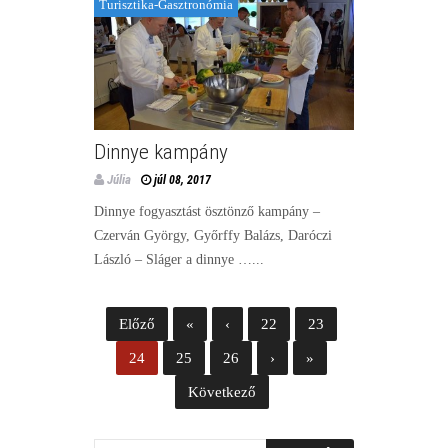
Turisztika-Gasztronómia
Dinnye kampány
Júlia
júl 08, 2017
Dinnye fogyasztást ösztönző kampány –
Czerván György, Győrffy Balázs, Daróczi
László – Sláger a dinnye …...
Előző
«
‹
22
23
24
25
26
›
»
Következő