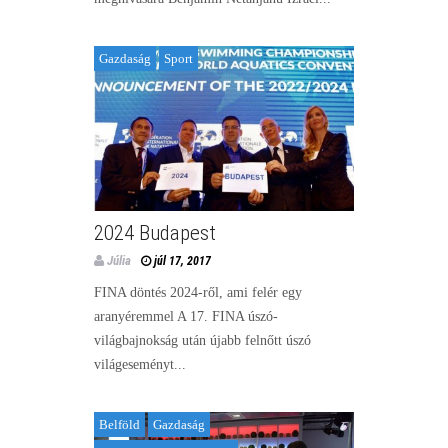
Gazdaság
Sport
2024 Budapest
Júlia
júl 17, 2017
FINA döntés 2024-ről, ami felér egy
aranyéremmel A 17. FINA úszó-
világbajnokság után újabb felnőtt úszó
világeseményt...
Belföld
Gazdaság