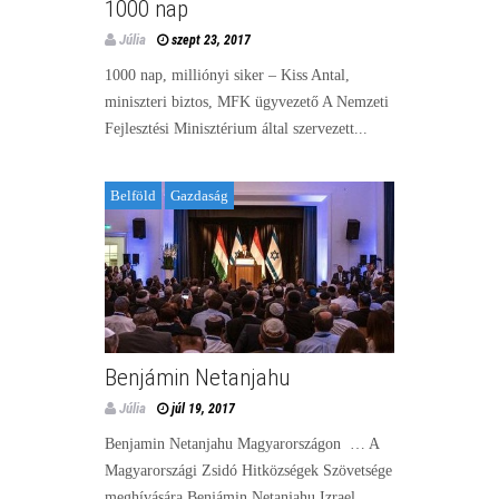
1000 nap
Júlia
szept 23, 2017
1000 nap, milliónyi siker – Kiss Antal,
miniszteri biztos, MFK ügyvezető A Nemzeti
Fejlesztési Minisztérium által szervezett...
Belföld
Gazdaság
Benjámin Netanjahu
Júlia
júl 19, 2017
Benjamin Netanjahu Magyarországon … A
Magyarországi Zsidó Hitközségek Szövetsége
meghívására Benjámin Netanjahu Izrael...