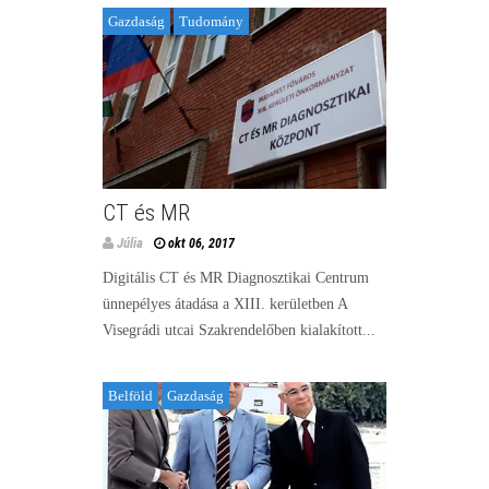
Gazdaság
Tudomány
CT és MR
Júlia
okt 06, 2017
Digitális CT és MR Diagnosztikai Centrum
ünnepélyes átadása a XIII. kerületben A
Visegrádi utcai Szakrendelőben kialakított...
Belföld
Gazdaság