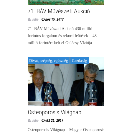
71. BÁV Művészeti Aukció
Júlia
nov 15, 2017
71. BÁV Művészeti Aukció 430 millió
forintos forgalom és rekord leütések – 48
millió forintért kelt el Gulácsy Víziója...
Divat, szépség, egészség
Gazdaság
Osteoporosis Világnap
Júlia
okt 21, 2017
Osteoporosis Világnap – Magyar Osteoporosis