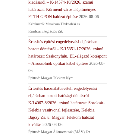
kiadásáról – K/14574-10/2026. számú
határozat: Körmend város alépítményes
FTTH GPON hálózat építése
2026-08-06
Kérelmező: Metalcom Távközlési és
Rendszerintegrációs Zrt.
Értesítés építési engedélyezési eljárásban
hozott döntésről – K/15351-17/2026. számú
határozat: Szakonyfalu, EL-elágazó kötéspont
– Alsószölnök optikai kábel építése
2026-08-
06
Építtető: Magyar Telekom Nyrt.
Értesítés használatbavételi engedélyezési
eljárásban hozott hatósági döntésről –
K/14067-8/2026. számú határozat: Soroksár-
Kelebia vasútvonal fejlesztése, Kelebia,
Bajcsy Zs. u. Magyar Telekom hálózat
kiváltás
2026-08-06
Építtető: Magyar Államvasutak (MÁV) Zrt.