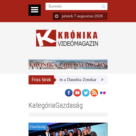
péntek 7 augusztus 2026
Friss hírek
Magyar Nemzeti Galéria és a Danubia Zenekar
Bemutatta 2024/25-ös 
KategóriaGazdaság
Gazdaság