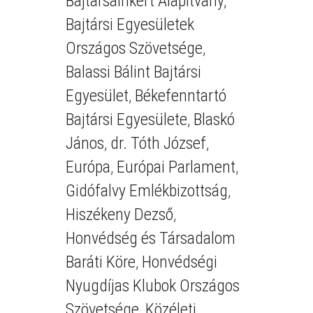
Bajtársainkért Alapítvány
,
Bajtársi Egyesületek
Országos Szövetsége
,
Balassi Bálint Bajtársi
Egyesület
,
Békefenntartó
Bajtársi Egyesülete
,
Blaskó
János
,
dr. Tóth József
,
Európa
,
Európai Parlament
,
Gidófalvy Emlékbizottság
,
Hiszékeny Dezső
,
Honvédség és Társadalom
Baráti Köre
,
Honvédségi
Nyugdíjas Klubok Országos
Szövetsége
,
Közéleti