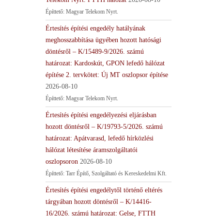
Építtető: Magyar Telekom Nyrt.
Értesítés építési engedély hatályának
meghosszabbítása ügyében hozott hatósági
döntésről – K/15489-9/2026. számú
határozat: Kardoskút, GPON lefedő hálózat
építése 2. tervkötet: Új MT oszlopsor építése
2026-08-10
Építtető: Magyar Telekom Nyrt.
Értesítés építési engedélyezési eljárásban
hozott döntésről – K/19793-5/2026. számú
határozat: Apátvarasd, lefedő hírközlési
hálózat létesítése áramszolgáltatói
oszlopsoron
2026-08-10
Építtető: Tarr Építő, Szolgáltató és Kereskedelmi Kft.
Értesítés építési engedélytől történő eltérés
tárgyában hozott döntésről – K/14416-
16/2026. számú határozat: Gelse, FTTH