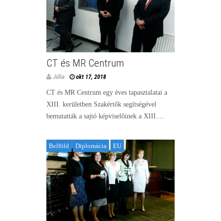
CT és MR Centrum
Júlia
okt 17, 2018
CT és MR Centrum egy éves tapasztalatai a
XIII. kerületben Szakértők segítségével
bemutatták a sajtó képviselőinek a XIII....
Belföld
Diplomácia
EU