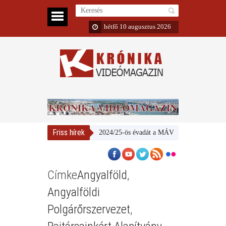
hétfő 10 augusztus 2026
Friss hírek
Bemutatta 2024/25-ös évadát a MÁV Szimfonikus Zenekar
Címke
Angyalföld
,
Angyalföldi
Polgárőrszervezet
,