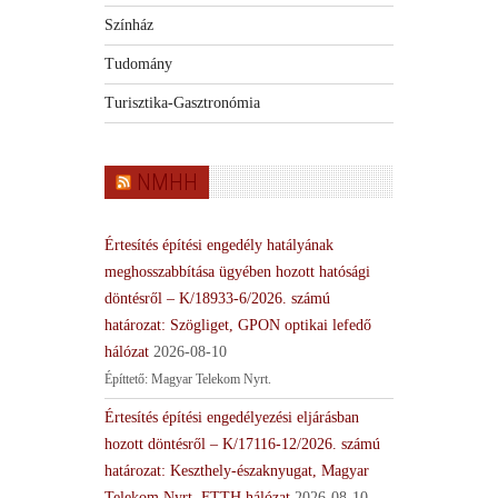
Színház
Tudomány
Turisztika-Gasztronómia
NMHH
Értesítés építési engedély hatályának
meghosszabbítása ügyében hozott hatósági
döntésről – K/18933-6/2026. számú
határozat: Szögliget, GPON optikai lefedő
hálózat
2026-08-10
Építtető: Magyar Telekom Nyrt.
Értesítés építési engedélyezési eljárásban
hozott döntésről – K/17116-12/2026. számú
határozat: Keszthely-északnyugat, Magyar
Telekom Nyrt. FTTH hálózat
2026-08-10