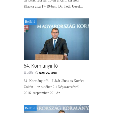
tartottak február 13-án a XIII. kerületi
Klapka utca 17-19-ben. Dr. Tóth József...
Belföld
64. Kormányinfó
Júlia
szept 29, 2016
64. Kormányinfó – Lázár János és Kovács
Zoltán – az október 2-i Népszavazásról –
2016. szeptember 29. Az...
Belföld