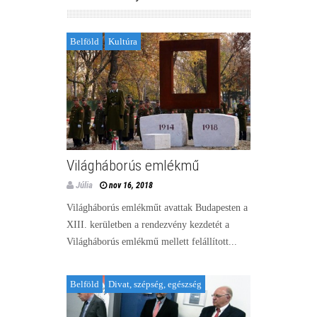
Belföld
Kultúra
Világháborús emlékmű
Júlia
nov 16, 2018
Világháborús emlékműt avattak Budapesten a
XIII. kerületben a rendezvény kezdetét a
Világháborús emlékmű mellett felállított...
Belföld
Divat, szépség, egészség