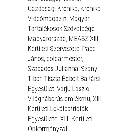
Gazdasági Krónika
,
Krónika
Videómagazin
,
Magyar
Tartalékosok Szövetsége
,
Magyarország
,
MEASZ XIII.
Kerületi Szervezete
,
Papp
János
,
polgármester
,
Szabados Julianna
,
Szanyi
Tibor
,
Tiszta Égbolt Bajtársi
Egyesület
,
Varjú László
,
Világháborús emlékmű
,
XIII.
Kerületi Lokálpatrióták
Egyesülete
,
XIII. Kerületi
Önkormányzat