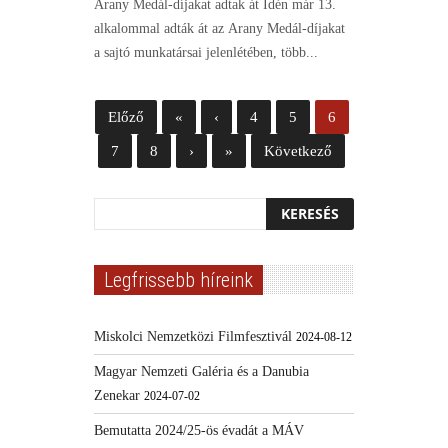
Arany Medál-díjakat adtak át Idén már 13.
alkalommal adták át az Arany Medál-díjakat
a sajtó munkatársai jelenlétében, több...
Előző
«
‹
4
5
6
7
8
›
»
Következő
Legfrissebb híreink
Miskolci Nemzetközi Filmfesztivál
2024-08-12
Magyar Nemzeti Galéria és a Danubia
Zenekar
2024-07-02
Bemutatta 2024/25-ös évadát a MÁV