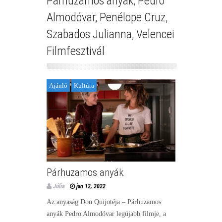
Párhuzamos anyák
,
Pedro
Almodóvar
,
Penélope Cruz
,
Szabados Julianna
,
Velencei
Filmfesztivál
Ajánló
Kultúra
Párhuzamos anyák
Júlia
jan 12, 2022
Az anyaság Don Quijotéja – Párhuzamos
anyák Pedro Almodóvar legújabb filmje, a