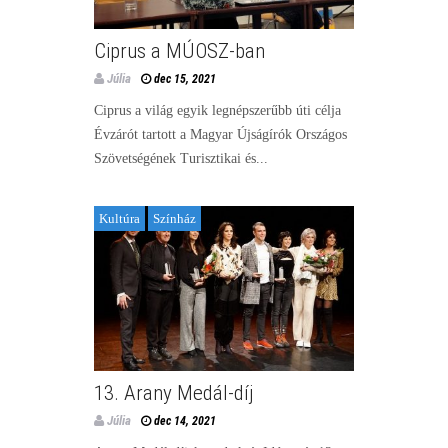
Ciprus a MÚOSZ-ban
Júlia
dec 15, 2021
Ciprus a világ egyik legnépszerűbb úti célja
Évzárót tartott a Magyar Újságírók Országos
Szövetségének Turisztikai és...
Kultúra
Színház
13. Arany Medál-díj
Júlia
dec 14, 2021