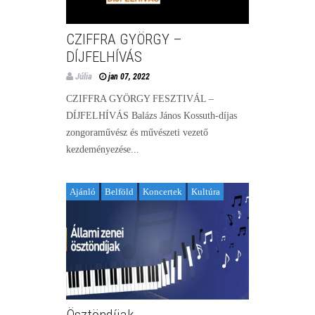
CZIFFRA GYÖRGY –
DÍJFELHÍVÁS
Júlia
jan 07, 2022
CZIFFRA GYÖRGY FESZTIVÁL –
DÍJFELHÍVÁS Balázs János Kossuth-díjas
zongoraművész és művészeti vezető
kezdeményezése...
Ajánló
Belföld
Koncertek
Kultúra
Ösztöndíjak