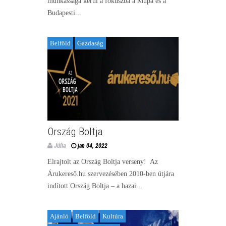
munkássága kerül a fókuszba a Müpa és a
Budapesti...
Belföld
Gazdaság
Ország Boltja
Júlia
jan 04, 2022
Elrajtolt az Ország Boltja verseny! Az
Árukereső.hu szervezésében 2010-ben útjára
indított Ország Boltja – a hazai...
Ajánló
Belföld
Kultúra