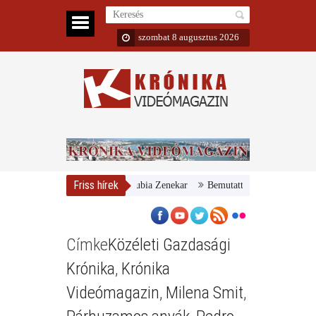
szombat 8 augusztus 2026
Friss hírek
r Nemzeti Galéria és a Danubia Zenekar
Bemutatta 2024/25-ös évadát a 
Címke
Közéleti Gazdasági
Krónika
,
Krónika
Videómagazin
,
Milena Smit
,