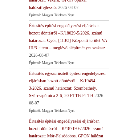
határozat: Vekerd, GPON optikai
hálózatfejlesztés
2026-08-07
Építtető: Magyar Telekom Nyrt.
Értesítés építési engedélyezési eljárásban
hozott döntésről –K/18029-5/2026. számú
határozat: Győr, [113/3] Központi terület VA
III/3. ütem – meglévő alépítményes szakasz
2026-08-07
Építtető: Magyar Telekom Nyrt.
Értesítés egyszerűsített építési engedélyezési
eljárásban hozott döntésről – K/19454-
3/2026. számú határozat: Szombathely,
Szűrcsapó utca 2-6, 20 FTTB-FTTH
2026-
08-07
Építtető: Magyar Telekom Nyrt.
Értesítés építési engedélyezési eljárásban
hozott döntésről – K/18719-6/2026. számú
határozat: Mór-Felsődobos, GPON hálózat