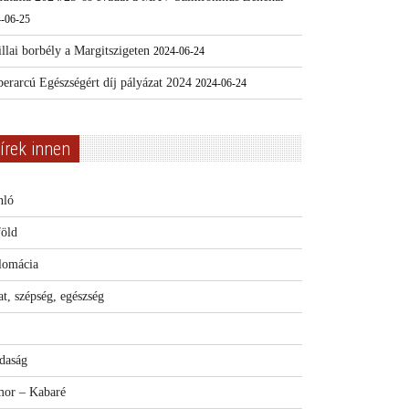
-06-25
llai borbély a Margitszigeten
2024-06-24
erarcú Egészségért díj pályázat 2024
2024-06-24
írek innen
nló
föld
lomácia
t, szépség, egészség
daság
or – Kabaré