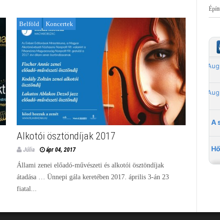
Épít
Belföld
Koncertek
Alkotói ösztöndíjak 2017
Júlia
ápr 04, 2017
Állami zenei előadó-művészeti és alkotói ösztöndíjak
átadása … Ünnepi gála keretében 2017. április 3-án 23
fiatal...