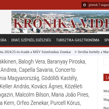
péntek 7 augus
TÚRA
DIVAT, SZÉPSÉG, EGÉSZSÉG
TURISZTIKA-GASZTRONÓMIA
SP
4/25-ös évadát a MÁV Szimfonikus Zenekar
Sevillai borbély a Margitszige
äkkinen
,
Balogh Vera
,
Baranyay Piroska
,
 Andrea
,
Capella Savaria
,
Concerto
L
nia Magyarország
,
Gödöllői Kastély
,
Keller András
,
Kovács Ágnes
,
Közéleti
Mis
agazin
,
Malcolm Bilson
,
Maria João Pires
,
Mag
a Kern
,
Orfeo Zenekar
,
Purcell Kórus
,
Bem