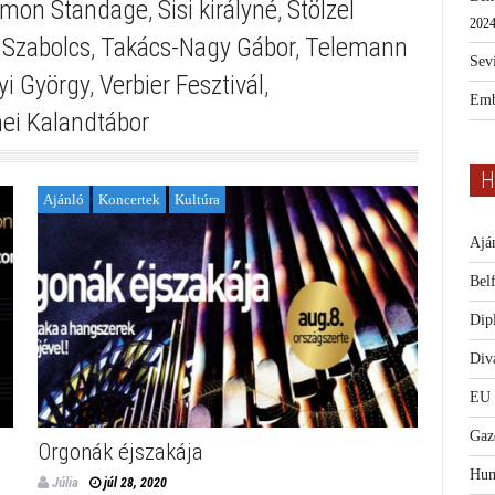
imon Standage
,
Sisi királyné
,
Stölzel
2024
 Szabolcs
,
Takács-Nagy Gábor
,
Telemann
Sevi
yi György
,
Verbier Fesztivál
,
Emb
ei Kalandtábor
H
Ajánló
Koncertek
Kultúra
Ajá
Bel
Dip
Diva
EU
Gaz
Orgonák éjszakája
Hum
Júlia
júl 28, 2020