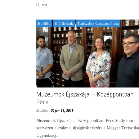
címen...
Belföld
Kiállítások
Turisztika-Gasztronómia
Múzeumok Éjszakája – Középpontban:
Pécs
Júlia
jún 11, 2018
Múzeumok Éjszakája – Középpontban: Pécs Study tourt
szervezett a szakmai újságírók részére a Magyar Turisztika
Ügynökség...