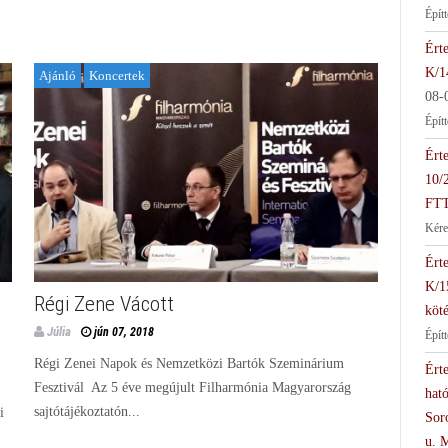
Épít
Érte
K/1
Ajánló
Koncertek
08-
Épít
Érte
10/
FTT
Kére
Érte
K/1
Régi Zene Vácott
köté
Júlia
jún 07, 2018
Épít
Régi Zenei Napok és Nemzetközi Bartók Szeminárium
Érte
Fesztivál Az 5 éve megújult Filharmónia Magyarország
hat
sajtótájékoztatón...
i
Soro
u. 