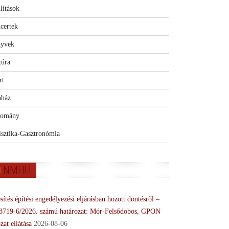
lítások
certek
yvek
túra
rt
nház
omány
isztika-Gasztronómia
NMHH
sítés építési engedélyezési eljárásban hozott döntésről –
8719-6/2026. számú határozat: Mór-Felsődobos, GPON
zat ellátása
2026-08-06