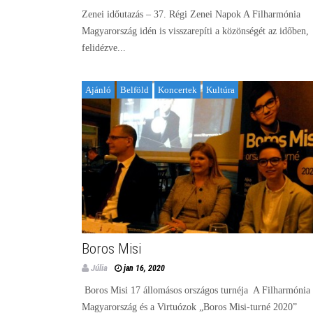
Zenei időutazás – 37. Régi Zenei Napok A Filharmónia
Magyarország idén is visszarepíti a közönségét az időben,
felidézve...
Ajánló
Belföld
Koncertek
Kultúra
Boros Misi
Júlia
jan 16, 2020
Boros Misi 17 állomásos országos turnéja A Filharmónia
Magyarország és a Virtuózok „Boros Misi-turné 2020”