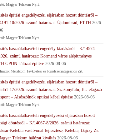
tető: Magyar Telekom Nyrt.
sítés építési engedélyezési eljárásban hozott döntésről –
4191-10/2026. számú határozat: Újdombrád, FTTH
2026-
06
tető: Magyar Telekom Nyrt.
sítés használatbavételi engedély kiadásáról – K/14574-
2026. számú határozat: Körmend város alépítményes
H GPON hálózat építése
2026-08-06
lmező: Metalcom Távközlési és Rendszerintegrációs Zrt.
sítés építési engedélyezési eljárásban hozott döntésről –
5351-17/2026. számú határozat: Szakonyfalu, EL-elágazó
spont – Alsószölnök optikai kábel építése
2026-08-06
tető: Magyar Telekom Nyrt.
sítés használatbavételi engedélyezési eljárásban hozott
ósági döntésről – K/14067-8/2026. számú határozat:
ksár-Kelebia vasútvonal fejlesztése, Kelebia, Bajcsy Zs.
Magyar Telekom hálózat kiváltás
2026-08-06