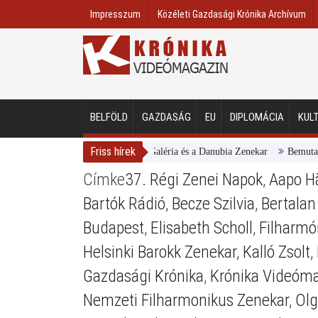
Impresszum
Közéleti Gazdasági Krónika Archívum
BELFÖLD
GAZDASÁG
EU
DIPLOMÁCIA
KUL
Friss hírek
Magyar Nemzeti Galéria és a Danubia Zenekar
Bemutatta 202
Címke
37. Régi Zenei Napok
,
Aapo H
Bartók Rádió
,
Becze Szilvia
,
Bertalan
Budapest
,
Elisabeth Scholl
,
Filharmó
Helsinki Barokk Zenekar
,
Kalló Zsolt
,
Gazdasági Krónika
,
Krónika Videóm
Nemzeti Filharmonikus Zenekar
,
Olg