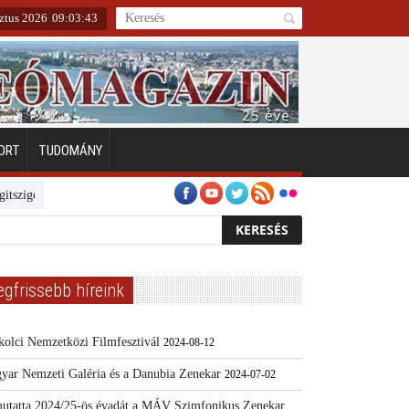
ztus 2026
09
:
03
:
44
ORT
TUDOMÁNY
ten
Emberarcú Egészségért díj pályázat 2024
Kertész/Kópiák
Tová
egfrissebb híreink
kolci Nemzetközi Filmfesztivál
2024-08-12
yar Nemzeti Galéria és a Danubia Zenekar
2024-07-02
utatta 2024/25-ös évadát a MÁV Szimfonikus Zenekar