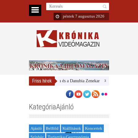
péntek 7 augusztus 2026
Friss hírek
Magyar Nemzeti Galéria és a Danubia Zenekar
Bemutatta 2024/25-ös
KategóriaAjánló
Ajánló
Belföld
Kiállítások
Koncertek
Színház
Turisztika-Gasztronómia