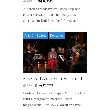
Júlia
máj 16, 2022
A Károli Szabadegyetem ismeretterjesztő
előadássorozatot indít Tudományos és
aktuális témákról közérthető formában...
Ajánló
Belföld
Koncertek
Fesztivál Akadémia Budapest
Júlia
máj 12, 2022
Fesztivál Akadémia Budapest Mozdítsuk ki a
zenét a megszokott medréből Ismét
megrendezik július 15-24 között az egyik...