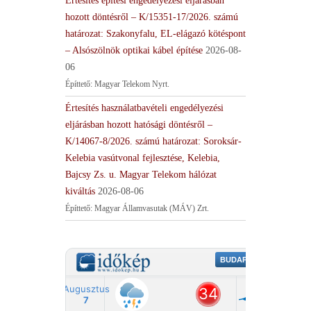
Értesítés építési engedélyezési eljárásban
hozott döntésről – K/15351-17/2026. számú
határozat: Szakonyfalu, EL-elágazó kötéspont
– Alsószölnök optikai kábel építése
2026-08-
06
Építtető: Magyar Telekom Nyrt.
Értesítés használatbavételi engedélyezési
eljárásban hozott hatósági döntésről –
K/14067-8/2026. számú határozat: Soroksár-
Kelebia vasútvonal fejlesztése, Kelebia,
Bajcsy Zs. u. Magyar Telekom hálózat
kiváltás
2026-08-06
Építtető: Magyar Államvasutak (MÁV) Zrt.