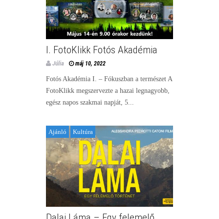
I. FotoKlikk Fotós Akadémia
Júlia
máj 10, 2022
Fotós Akadémia I. – Fókuszban a természet A
FotoKlikk megszervezte a hazai legnagyobb,
egész napos szakmai napját, 5...
Ajánló
Kultúra
Dalai Láma – Egy felemelő