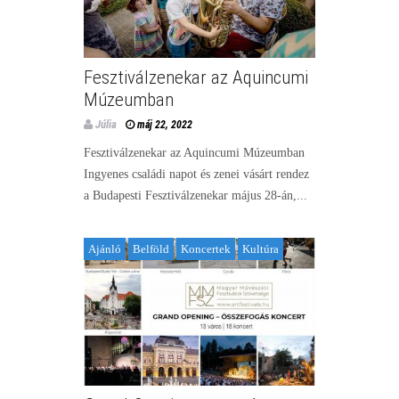
Fesztiválzenekar az Aquincumi
Múzeumban
Júlia
máj 22, 2022
Fesztiválzenekar az Aquincumi Múzeumban
Ingyenes családi napot és zenei vásárt rendez
a Budapesti Fesztiválzenekar május 28-án,...
Ajánló
Belföld
Koncertek
Kultúra