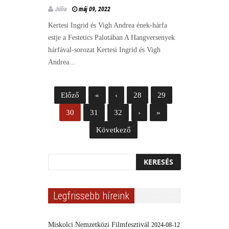
Júlia
máj 09, 2022
Kertesi Ingrid és Vigh Andrea ének-hárfa
estje a Festetics Palotában A Hangversenyek
hárfával-sorozat Kertesi Ingrid és Vigh
Andrea...
Előző
«
‹
28
29
30
31
32
›
»
Következő
Legfrissebb híreink
Miskolci Nemzetközi Filmfesztivál
2024-08-12