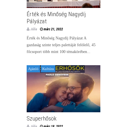
Érték és Minőség Nagydíj
Pályázat
Júlia
márc 21, 2022
Érték és Minőség Nagydíj Pályázat A
gazdaság szinte teljes palettáját felölelő, 45
főcsoport több mint 100 témakörében...
Ajánló
Kultúra
Szuperhősök
Júlia
márc 18, 2022