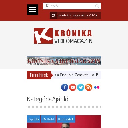
péntek 7 augusztus 2026
Friss hírek
Magyar Nemzeti Galéria és a Danubia Zenekar
Bemutatta 2024/25-ös év
KategóriaAjánló
Ajánló
Belföld
Koncertek