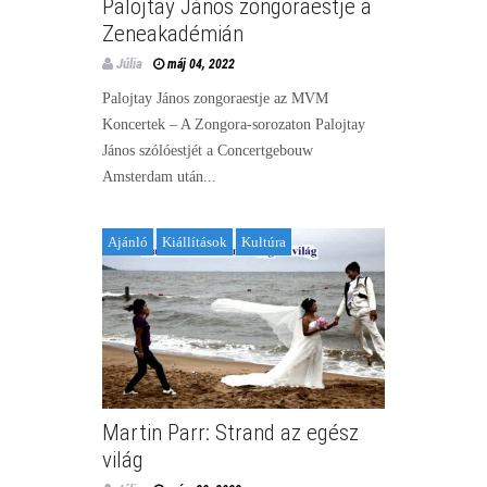
Palojtay János zongoraestje a
Zeneakadémián
Júlia
máj 04, 2022
Palojtay János zongoraestje az MVM
Koncertek – A Zongora-sorozaton Palojtay
János szólóestjét a Concertgebouw
Amsterdam után...
Ajánló
Kiállítások
Kultúra
Martin Parr: Strand az egész
világ