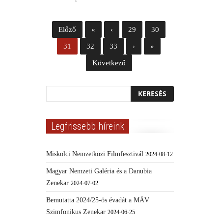
Előző
«
‹
29
30
31
32
33
›
»
Következő
Legfrissebb híreink
Miskolci Nemzetközi Filmfesztivál
2024-08-12
Magyar Nemzeti Galéria és a Danubia
Zenekar
2024-07-02
Bemutatta 2024/25-ös évadát a MÁV
Szimfonikus Zenekar
2024-06-25