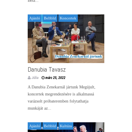
Béla...
Ajánló
Belföld
Koncertek
Danubia Tavasz
Júlia
márc 25, 2022
A Danubia Zenekarnál jártunk Megújult,
koncertek megrendezésére is alkalmassá
varázsolt próbateremben folytathatja
munkáját az...
Ajánló
Belföld
Kultúra