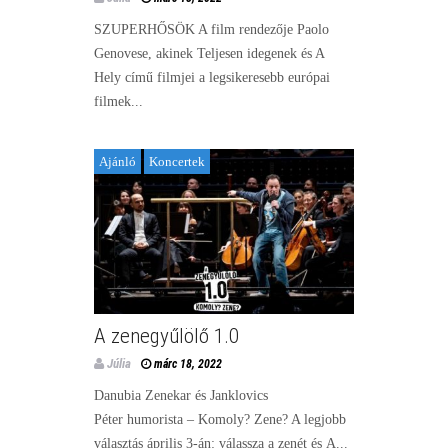
SZUPERHŐSÖK A film rendezője Paolo
Genovese, akinek Teljesen idegenek és A
Hely című filmjei a legsikeresebb európai
filmek...
Ajánló
Koncertek
A zenegyűlölő 1.0
Júlia
márc 18, 2022
Danubia Zenekar és Janklovics
Péter humorista – Komoly? Zene? A legjobb
választás április 3-án: válassza a zenét és A...