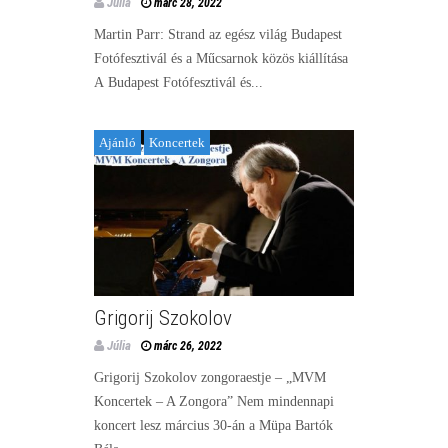
Júlia
márc 28, 2022
Martin Parr: Strand az egész világ Budapest
Fotófesztivál és a Műcsarnok közös kiállítása
A Budapest Fotófesztivál és...
Ajánló
Koncertek
Grigorij Szokolov
Júlia
márc 26, 2022
Grigorij Szokolov zongoraestje – „MVM
Koncertek – A Zongora” Nem mindennapi
koncert lesz március 30-án a Müpa Bartók