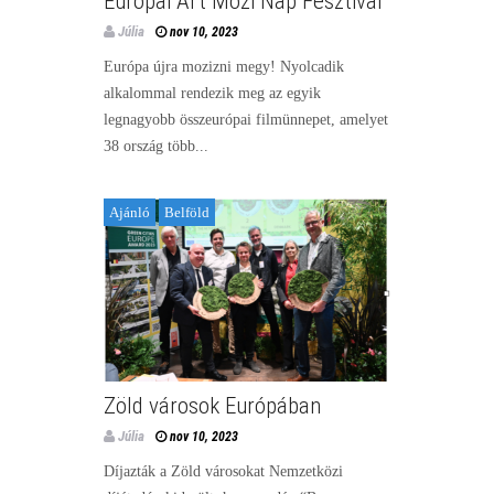
Európai Art Mozi Nap Fesztivál
Júlia
nov 10, 2023
Európa újra mozizni megy! Nyolcadik
alkalommal rendezik meg az egyik
legnagyobb összeurópai filmünnepet, amelyet
38 ország több...
Ajánló
Belföld
Zöld városok Európában
Júlia
nov 10, 2023
Díjazták a Zöld városokat Nemzetközi