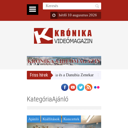
hétfő 10 augusztus 2026
Friss hírek
Magyar Nemzeti Galéria és a Danubia Zenekar
Bemutatta 2024/25-ös
KategóriaAjánló
Ajánló
Kiállítások
Koncertek