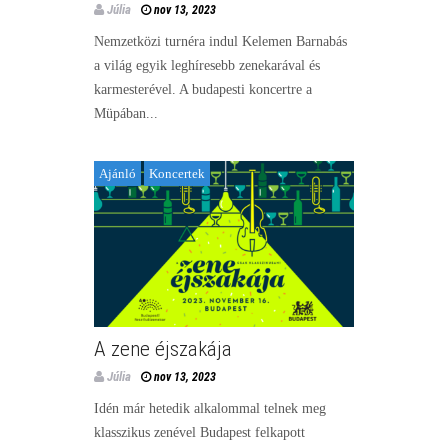
Júlia
nov 13, 2023
Nemzetközi turnéra indul Kelemen Barnabás
a világ egyik leghíresebb zenekarával és
karmesterével. A budapesti koncertre a
Müpában...
Ajánló
Koncertek
A zene éjszakája
Júlia
nov 13, 2023
Idén már hetedik alkalommal telnek meg
klasszikus zenével Budapest felkapott