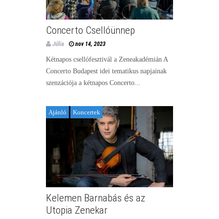
Concerto Csellóünnep
Júlia
nov 14, 2023
Kétnapos csellófesztivál a Zeneakadémián A
Concerto Budapest idei tematikus napjainak
szenzációja a kétnapos Concerto...
Ajánló
Koncertek
Kelemen Barnabás és az
Utopia Zenekar