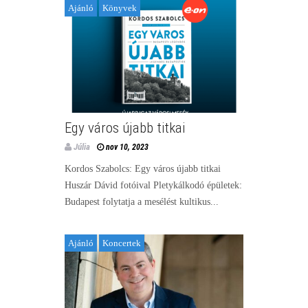
Ajánló
Könyvek
Egy város újabb titkai
Júlia
nov 10, 2023
Kordos Szabolcs: Egy város újabb titkai
Huszár Dávid fotóival Pletykálkodó épületek:
Budapest folytatja a mesélést kultikus...
Ajánló
Koncertek