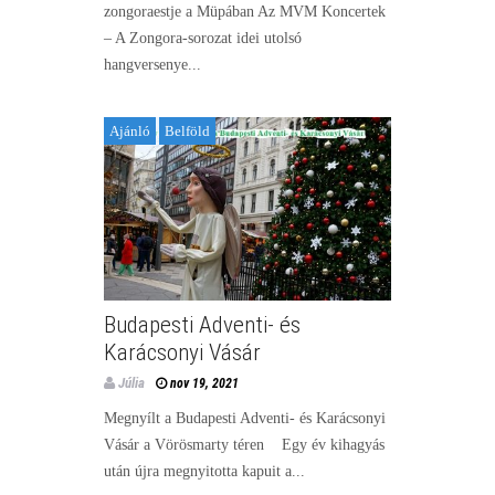
zongoraestje a Müpában Az MVM Koncertek
– A Zongora-sorozat idei utolsó
hangversenye...
Ajánló
Belföld
Budapesti Adventi- és
Karácsonyi Vásár
Júlia
nov 19, 2021
Megnyílt a Budapesti Adventi- és Karácsonyi
Vásár a Vörösmarty téren Egy év kihagyás
után újra megnyitotta kapuit a...