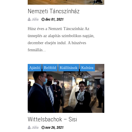
Nemzeti Táncszínház
Júlia
dec 01, 2021
Húsz éves a Nemzeti Táncszínház Az
ünneplés az alapítás szimbolikus napján,
december elsején indul. A húszéves
fennállás...
Ajánló
Belföld
Kiállítások
Kultúra
Wittelsbachok – Sisi
Júlia
nov 26, 2021