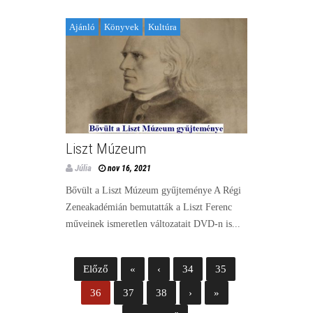
Ajánló
Könyvek
Kultúra
Liszt Múzeum
Júlia
nov 16, 2021
Bővült a Liszt Múzeum gyűjteménye A Régi
Zeneakadémián bemutatták a Liszt Ferenc
műveinek ismeretlen változatait DVD-n is...
Előző
«
‹
34
35
36
37
38
›
»