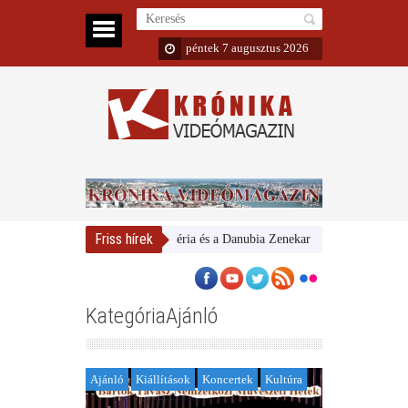
péntek 7 augusztus 2026
Friss hírek
Magyar Nemzeti Galéria és a Danubia Zenekar
Bemutatta 2024/25
KategóriaAjánló
Ajánló
Kiállítások
Koncertek
Kultúra