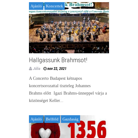
Ajánló
Koncertek
Hallgassunk Brahmsot!
Júlia
nov 22, 2021
A Concerto Budapest kétnapos
koncertsorozattal tiszteleg Johannes
Brahms előtt Igazi Brahms-ünneppel várja a
közönséget Keller...
Ajánló
Belföld
Gazdaság