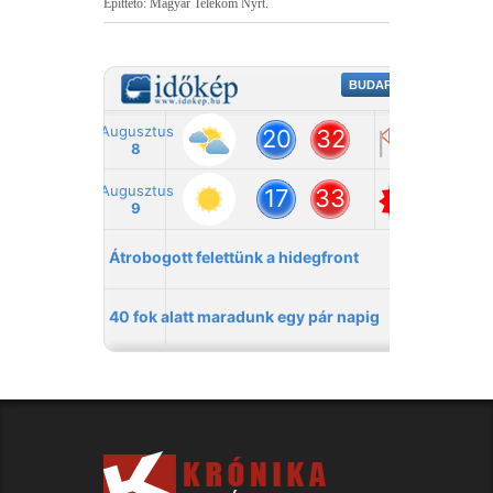
Építtető: Magyar Telekom Nyrt.