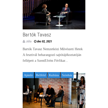
Bartók Tavasz
Júlia
dec 02, 2021
Bartók Tavasz Nemzetközi Művészeti Hetek
A fesztivál beharangozó sajtótájékoztatóján
fellépett a SzentEfrém Férfikar...
Ajánló
Belföld
Kultúra
Színház