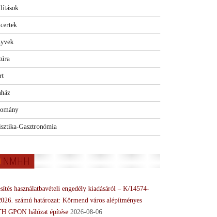
lítások
certek
yvek
túra
rt
nház
omány
isztika-Gasztronómia
NMHH
sítés használatbavételi engedély kiadásáról – K/14574-
2026. számú határozat: Körmend város alépítményes
H GPON hálózat építése
2026-08-06