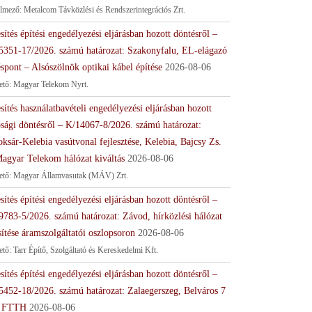
lmező: Metalcom Távközlési és Rendszerintegrációs Zrt.
sítés építési engedélyezési eljárásban hozott döntésről –
5351-17/2026. számú határozat: Szakonyfalu, EL-elágazó
spont – Alsószölnök optikai kábel építése
2026-08-06
tető: Magyar Telekom Nyrt.
sítés használatbavételi engedélyezési eljárásban hozott
ósági döntésről – K/14067-8/2026. számú határozat:
ksár-Kelebia vasútvonal fejlesztése, Kelebia, Bajcsy Zs.
Magyar Telekom hálózat kiváltás
2026-08-06
tető: Magyar Államvasutak (MÁV) Zrt.
sítés építési engedélyezési eljárásban hozott döntésről –
9783-5/2026. számú határozat: Závod, hírközlési hálózat
sítése áramszolgáltatói oszlopsoron
2026-08-06
ető: Tarr Építő, Szolgáltató és Kereskedelmi Kft.
sítés építési engedélyezési eljárásban hozott döntésről –
5452-18/2026. számú határozat: Zalaegerszeg, Belváros 7
 FTTH
2026-08-06