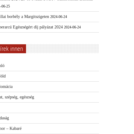
-06-25
llai borbély a Margitszigeten
2024-06-24
erarcú Egészségért díj pályázat 2024
2024-06-24
írek innen
nló
föld
lomácia
t, szépség, egészség
daság
or – Kabaré