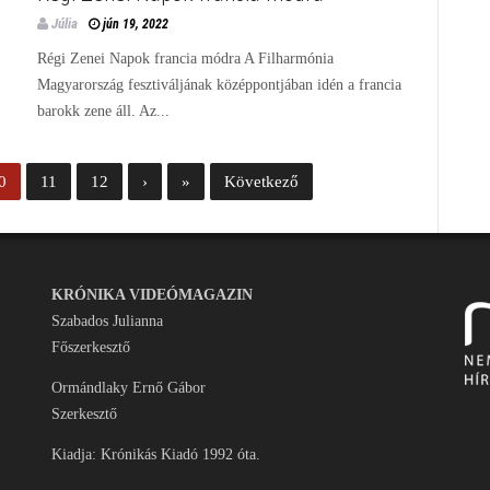
Júlia
jún 19, 2022
Régi Zenei Napok francia módra A Filharmónia
Magyarország fesztiváljának középpontjában idén a francia
barokk zene áll. Az...
0
11
12
›
»
Következő
KRÓNIKA VIDEÓMAGAZIN
Szabados Julianna
Főszerkesztő
Ormándlaky Ernő Gábor
Szerkesztő
Kiadja: Krónikás Kiadó 1992 óta.