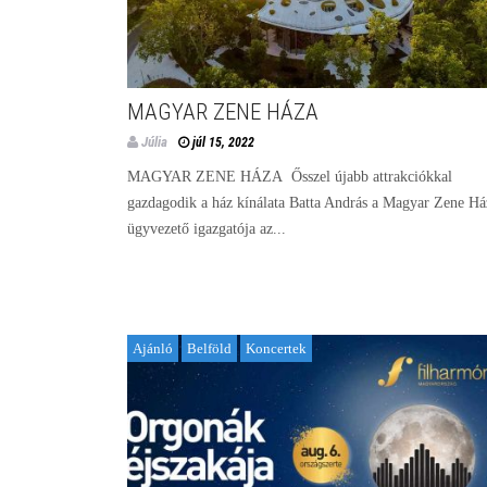
MAGYAR ZENE HÁZA
Júlia
júl 15, 2022
MAGYAR ZENE HÁZA Ősszel újabb attrakciókkal
gazdagodik a ház kínálata Batta András a Magyar Zene Há
ügyvezető igazgatója az...
Ajánló
Belföld
Koncertek