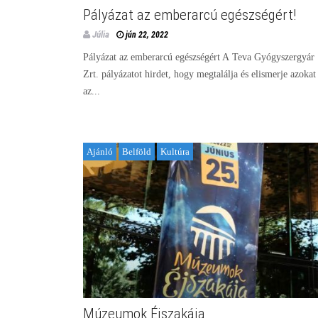
Pályázat az emberarcú egészségért!
Júlia
jún 22, 2022
Pályázat az emberarcú egészségért A Teva Gyógyszergyár
Zrt. pályázatot hirdet, hogy megtalálja és elismerje azokat
az...
Ajánló
Belföld
Kultúra
Múzeumok Éjszakája