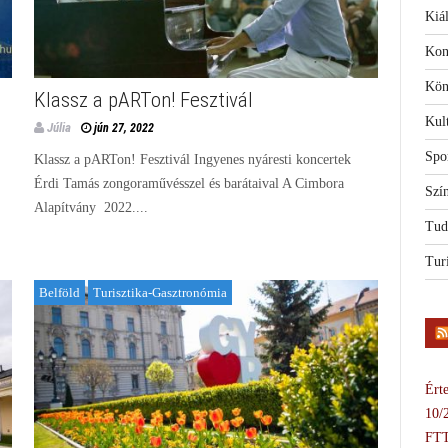
Kiál
Kon
Kön
Klassz a pARTon! Fesztivál
Kul
Júlia
jún 27, 2022
Spo
Klassz a pARTon! Fesztivál Ingyenes nyáresti koncertek
Érdi Tamás zongoraművésszel és barátaival A Cimbora
Szí
Alapítvány 2022....
Tud
Tur
Belföld
Turisztika-Gasztronómia
Érte
10/
FTT