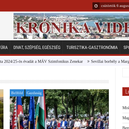
csütörtök 6 augu
TÚRA
DIVAT, SZÉPSÉG, EGÉSZSÉG
TURISZTIKA-GASZTRONÓMIA
SP
25-ös évadát a MÁV Szimfonikus Zenekar
Sevillai borbély a Margitsziget
L
Belföld
Gazdaság
Mis
Mag
Bem