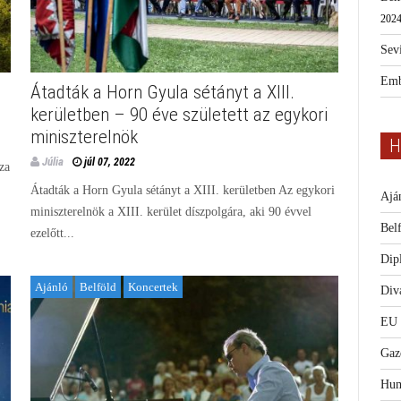
2024
Sevi
Emb
Átadták a Horn Gyula sétányt a XIII.
kerületben – 90 éve született az egykori
miniszterelnök
H
Júlia
júl 07, 2022
za
Átadták a Horn Gyula sétányt a XIII. kerületben Az egykori
Ajá
miniszterelnök a XIII. kerület díszpolgára, aki 90 évvel
Bel
ezelőtt...
Dip
Ajánló
Belföld
Koncertek
Diva
EU
Gaz
Hum