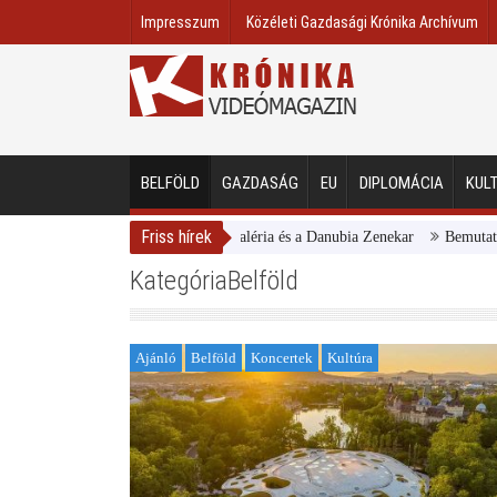
Impresszum
Közéleti Gazdasági Krónika Archívum
BELFÖLD
GAZDASÁG
EU
DIPLOMÁCIA
KUL
Friss hírek
Magyar Nemzeti Galéria és a Danubia Zenekar
Bemutatta 2024/
KategóriaBelföld
Ajánló
Belföld
Koncertek
Kultúra