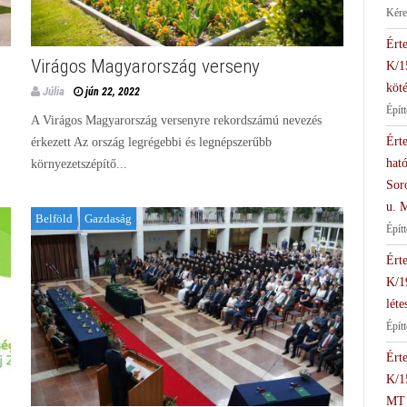
Kére
Érte
Virágos Magyarország verseny
K/1
köté
Júlia
jún 22, 2022
Épít
A Virágos Magyarország versenyre rekordszámú nevezés
Érte
érkezett Az ország legrégebbi és legnépszerűbb
hat
környezetszépítő...
Soro
u. 
Belföld
Gazdaság
Épít
Érte
K/1
léte
Építt
Érte
K/1
MT