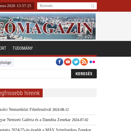
sztus 2026
13
:
57
:
26
ORT
TUDOMÁNY
en
Emberarcú Egészségért díj pályázat 2024
Kertész/Kópiák
Tovább
egfrissebb híreink
kolci Nemzetközi Filmfesztivál
2024-08-12
yar Nemzeti Galéria és a Danubia Zenekar
2024-07-02
utatta 2024/25-ös évadát a MÁV Szimfonikus Zenekar