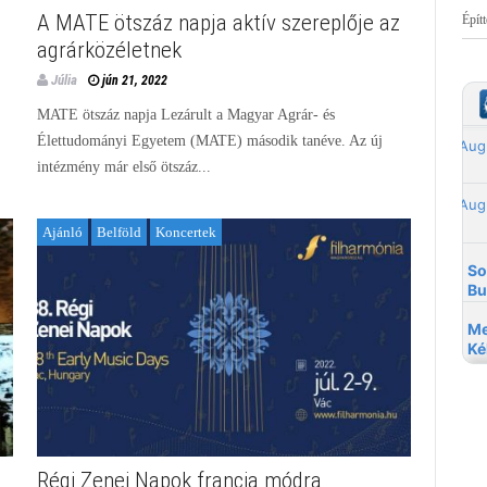
A MATE ötszáz napja aktív szereplője az
Épít
agrárközéletnek
Júlia
jún 21, 2022
MATE ötszáz napja Lezárult a Magyar Agrár- és
Élettudományi Egyetem (MATE) második tanéve. Az új
intézmény már első ötszáz...
Ajánló
Belföld
Koncertek
Régi Zenei Napok francia módra