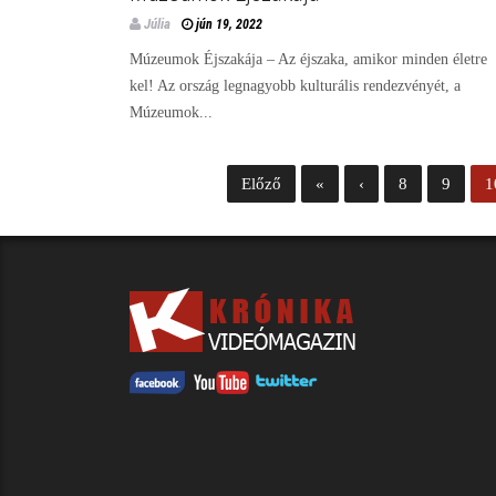
Júlia
jún 19, 2022
Múzeumok Éjszakája – Az éjszaka, amikor minden életre
kel! Az ország legnagyobb kulturális rendezvényét, a
Múzeumok...
Előző
«
‹
8
9
1