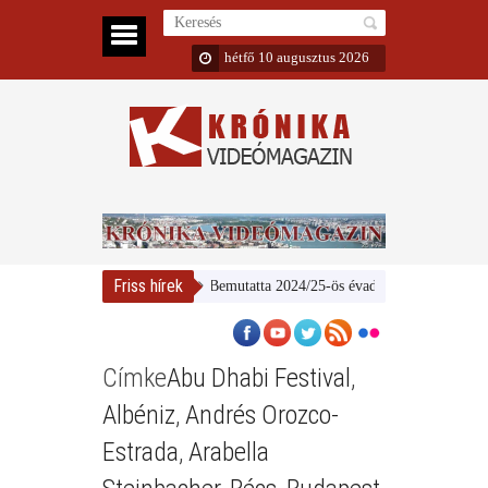
hétfő 10 augusztus 2026
Friss hírek
Bemutatta 2024/25-ös évadát a MÁV Szimfonikus 
Címke
Abu Dhabi Festival
,
Albéniz
,
Andrés Orozco-
Estrada
,
Arabella