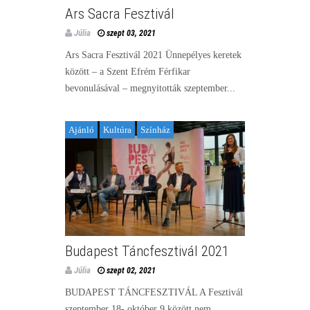
Ars Sacra Fesztivál
Júlia
szept 03, 2021
Ars Sacra Fesztivál 2021 Ünnepélyes keretek
között – a Szent Efrém Férfikar
bevonulásával – megnyitották szeptember...
Ajánló
Kultúra
Színház
Budapest Táncfesztivál 2021
Júlia
szept 02, 2021
BUDAPEST TÁNCFESZTIVÁL A Fesztivál
szeptember 18- október 9 között nem