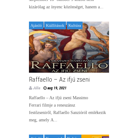
kizárólag az ínyenc közönséget, hanem a...
Ajánló
Kiállítások
Kultúra
Raffaello – Az ifjú zseni
Júlia
aug 19, 2021
Raffaello – Az ifjú zseni Massimo
Ferrari filmje a reneszánsz
festőzseniről, Raffaello Sanzióról emlékezik
meg, amely A...