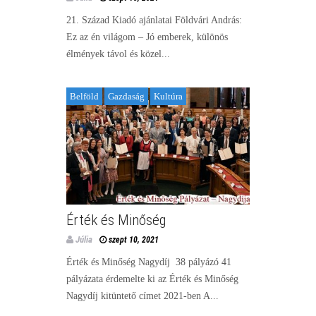
21. Század Kiadó ajánlatai Földvári András:
Ez az én világom – Jó emberek, különös
élmények távol és közel...
Belföld
Gazdaság
Kultúra
Érték és Minőség
Júlia
szept 10, 2021
Érték és Minőség Nagydíj 38 pályázó 41
pályázata érdemelte ki az Érték és Minőség
Nagydíj kitüntető címet 2021-ben A...