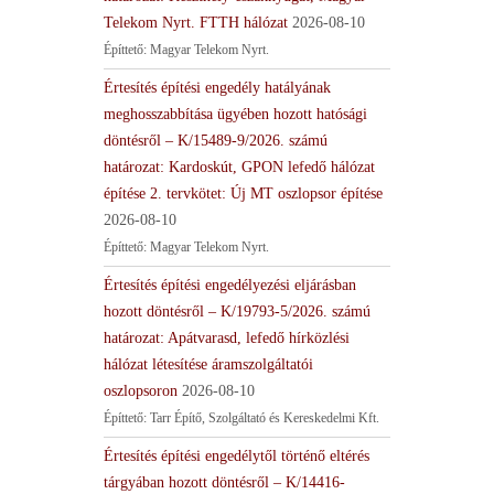
Telekom Nyrt. FTTH hálózat
2026-08-10
Építtető: Magyar Telekom Nyrt.
Értesítés építési engedély hatályának
meghosszabbítása ügyében hozott hatósági
döntésről – K/15489-9/2026. számú
határozat: Kardoskút, GPON lefedő hálózat
építése 2. tervkötet: Új MT oszlopsor építése
2026-08-10
Építtető: Magyar Telekom Nyrt.
Értesítés építési engedélyezési eljárásban
hozott döntésről – K/19793-5/2026. számú
határozat: Apátvarasd, lefedő hírközlési
hálózat létesítése áramszolgáltatói
oszlopsoron
2026-08-10
Építtető: Tarr Építő, Szolgáltató és Kereskedelmi Kft.
Értesítés építési engedélytől történő eltérés
tárgyában hozott döntésről – K/14416-