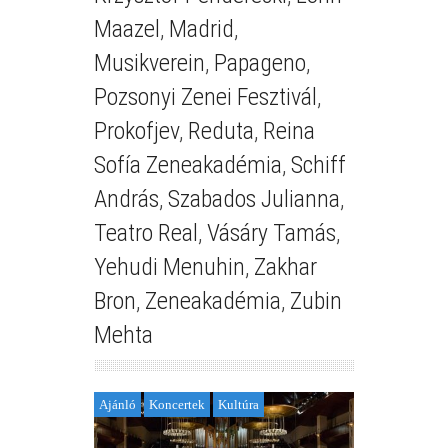
Maazel
,
Madrid
,
Musikverein
,
Papageno
,
Pozsonyi Zenei Fesztivál
,
Prokofjev
,
Reduta
,
Reina
Sofía Zeneakadémia
,
Schiff
András
,
Szabados Julianna
,
Teatro Real
,
Vásáry Tamás
,
Yehudi Menuhin
,
Zakhar
Bron
,
Zeneakadémia
,
Zubin
Mehta
Ajánló
Koncertek
Kultúra