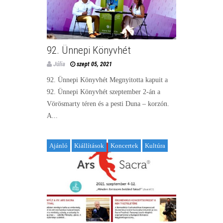
92. Ünnepi Könyvhét
Júlia
szept 05, 2021
92. Ünnepi Könyvhét Megnyitotta kapuit a
92. Ünnepi Könyvhét szeptember 2-án a
Vörösmarty téren és a pesti Duna – korzón.
A...
Ajánló
Kiállítások
Koncertek
Kultúra