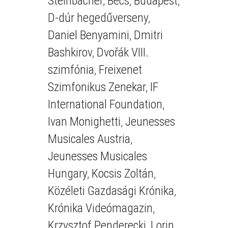
Steinbacher
,
Bécs
,
Budapest
,
D-dúr hegedűverseny
,
Daniel Benyamini
,
Dmitri
Bashkirov
,
Dvořák VIII.
szimfónia
,
Freixenet
Szimfonikus Zenekar
,
IF
International Foundation
,
Ivan Monighetti
,
Jeunesses
Musicales Austria
,
Jeunesses Musicales
Hungary
,
Kocsis Zoltán
,
Közéleti Gazdasági Krónika
,
Krónika Videómagazin
,
Krzysztof Penderecki
,
Lorin