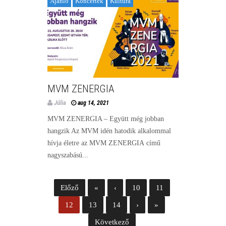
Ajánló
Koncertek
Kultúra
MVM ZENERGIA
Júlia
aug 14, 2021
MVM ZENERGIA – Együtt még jobban
hangzik Az MVM idén hatodik alkalommal
hívja életre az MVM ZENERGIA című
nagyszabású...
Előző
«
‹
10
11
12
13
14
›
»
Következő